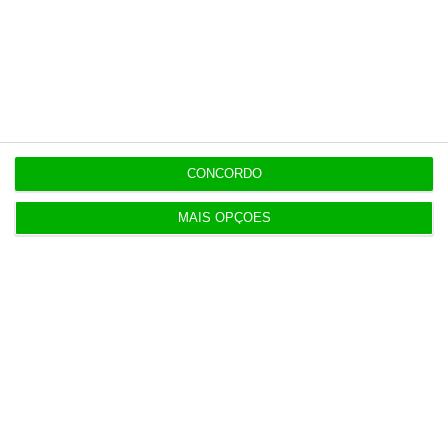
Últimas
15:17
Polícia espanhola já pede passaporte a viajantes
de Itália
CONCORDO
MAIS OPÇÕES
14:22
Honda HR-V: a razão vence a moda no trânsito e
nas férias
12:34
Eclipse. Dos óculos grátis aos telescópios de 12
mil euros