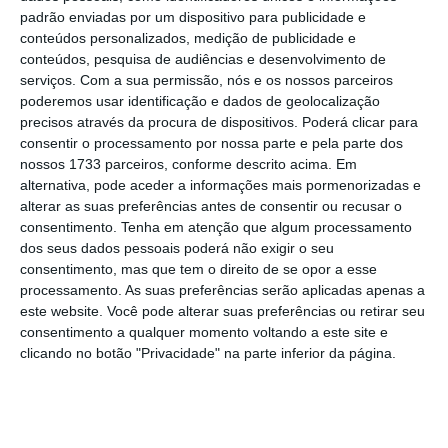
padrão enviadas por um dispositivo para publicidade e
não podemos deixar de explorar os nossos
conteúdos personalizados, medição de publicidade e
recursos naturais”, afirmou.
conteúdos, pesquisa de audiências e desenvolvimento de
serviços.
Com a sua permissão, nós e os nossos parceiros
poderemos usar identificação e dados de geolocalização
Prospeções de lítio em Boticas reforçam elevado
precisos através da procura de dispositivos. Poderá clicar para
potencial
consentir o processamento por nossa parte e pela parte dos
Ler Mais
nossos 1733 parceiros, conforme descrito acima. Em
alternativa, pode aceder a informações mais pormenorizadas e
alterar as suas preferências antes de consentir ou recusar o
Mira Amaral frisou que esta opinião é
consentimento.
Tenha em atenção que algum processamento
dos seus dados pessoais poderá não exigir o seu
meramente pessoal e a CIP não “tomou
consentimento, mas que tem o direito de se opor a esse
nenhuma posição na matéria”, insistindo que,
processamento. As suas preferências serão aplicadas apenas a
se “a legislação implica estudos de impacto
este website. Você pode alterar suas preferências ou retirar seu
consentimento a qualquer momento voltando a este site e
ambiental”, então que se façam os estudos.
clicando no botão "Privacidade" na parte inferior da página.
“O que os
estudos de impacto ambiental
dizem é o que é preciso fazer e as medidas de