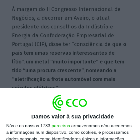
À margem do II Congresso Internacional de
Negócios, a decorrer em Aveiro, o atual
presidente dos conselhos da Indústria e
Energia da Confederação Empresarial de
Portugal (CIP), disse ter “consciência de que
o
país tem umas reservas interessantes de
lítio”, um metal “muito importante” e que tem
tido “uma procura crescente”, nomeando a
“eletrificação a frota automóvel com mais
veículos elétricos”.
“Obviamente que a exploração em Portugal
Damos valor à sua privacidade
tem de ser feita de acordo com as leis de
Nós e os nossos 1733
parceiros
armazenamos e/ou acedemos
exploração mineira e com a legislação
a informações num dispositivo, como cookies, e processamos
ambiental. Se for feito de acordo com isso,
dados pessoais, como identificadores únicos e informações