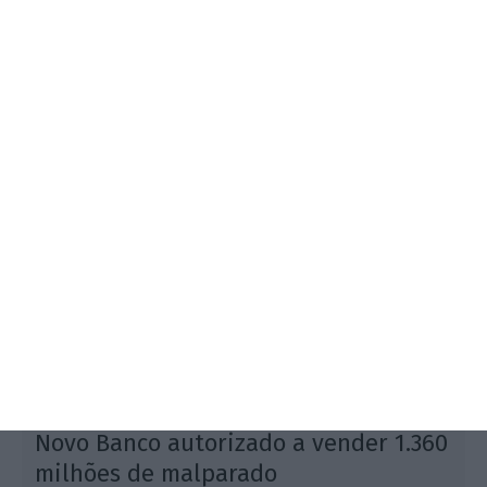
Savannah Resources reporta “excelentes
progressos” nas prospeções em curso em Covas do
Barroso, no município de Boticas, que reforçam o
potencial daquela região enquanto “fornecedor
chave” de lítio.
s
Novo Banco autorizado a vender 1.360
milhões de malparado