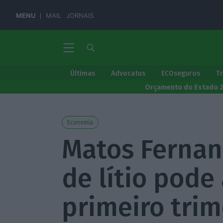
MENU
MAIL
JORNAIS
Últimas
Advocatus
ECOseguros
T
Orçamento do Estado 
Economia
Matos Fernan
de lítio pode
primeiro trim