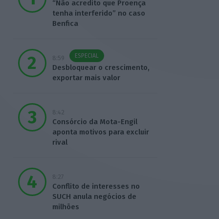
“Não acredito que Proença
tenha interferido” no caso
Benfica
ESPECIAL
8:59
Desbloquear o crescimento,
exportar mais valor
8:42
Consórcio da Mota-Engil
aponta motivos para excluir
rival
8:27
Conflito de interesses no
SUCH anula negócios de
milhões