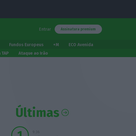
Entrar
Assinatura premium
Fundos Europeus
+M
ECO Avenida
a TAP
Ataque ao Irão
Últimas
9:36