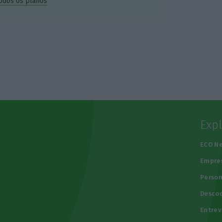
todos os planos
Exp
e
ECO N
Empre
Person
Descod
Entrev