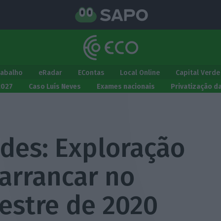
rabalho
eRadar
EContas
Local Online
Capital Verde
2027
Caso Luís Neves
Exames nacionais
Privatização d
des: Exploração
 arrancar no
estre de 2020