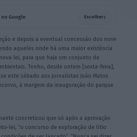
›
a no Google
Escolher
eção e depois a eventual concessão dos nove
endo aqueles onde há uma maior existência
 nova lei, para que haja um conjunto de
bientais. Tenho, desde ontem [sexta-feira],
sse este sábado aos jornalistas João Matos
oncorvo, à margem da inauguração do parque
nante concretizou que só após a aprovação
to-lei, “o concurso de exploração de lítio
condições de ser lançado”. “Nunca sei dizer