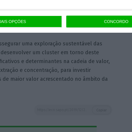
urso público para atribuição de direitos de
rais de lítio e minerais associados, para
AIS OPÇÕES
CONCORDO
assegurar uma exploração sustentável das
 e desenvolver um cluster em torno deste
ficativos e determinantes na cadeia de valor,
tração e concentração, para investir
 de maior valor acrescentado no âmbito da
https://eco.sapo.pt/2019/12/28/matos-fernandes-exploracao-de-litio-pode-arrancar-no-primeiro-trimestre-de-2020/
Copiar