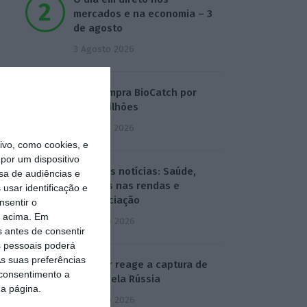
mercados e na economia – 3
de agosto
3 Agosto 2026
Visa compra BioCatch por
2.081 milhões
3 Agosto 2026
vo, como cookies, e
por um dispositivo
Hoje nas notícias: Saúde,
sa de audiências e
cauções nas rendas e
usar identificação e
renegociação
nsentir o
o acima. Em
4 Agosto 2026
s antes de consentir
 pessoais poderá
s suas preferências
Tekever reage a captura de
 consentimento a
drone pela Rússia
da página.
4 Agosto 2026