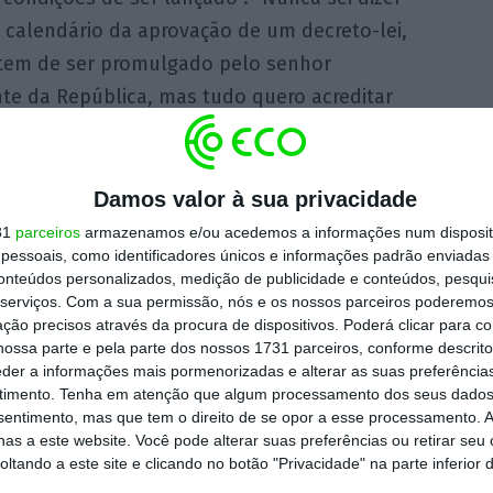
 calendário da aprovação de um decreto-lei,
tem de ser promulgado pelo senhor
nte da República, mas tudo quero acreditar
de 2020, a exploração de lítio tenha o seu
Damos valor à sua privacidade
ão de lítio “é uma grande oportunidade para
31
parceiros
armazenamos e/ou acedemos a informações num dispositi
essoais, como identificadores únicos e informações padrão enviadas 
o isto numa nova estrutura legal”.
conteúdos personalizados, medição de publicidade e conteúdos, pesqui
serviços.
Com a sua permissão, nós e os nossos parceiros poderemos 
r’ do lítio e da indústria das baterias e vai
ção precisos através da procura de dispositivos. Poderá clicar para co
ossa parte e pela parte dos nossos 1731 parceiros, conforme descrit
ição de direitos de prospeção de lítio em
eder a informações mais pormenorizadas e alterar as suas preferência
e da proposta de Orçamento do Estado para
timento.
Tenha em atenção que algum processamento dos seus dados
nsentimento, mas que tem o direito de se opor a esse processamento. A
as a este website. Você pode alterar suas preferências ou retirar seu
tando a este site e clicando no botão "Privacidade" na parte inferior 
os geológicos e mineiros, afirma-se, sobre