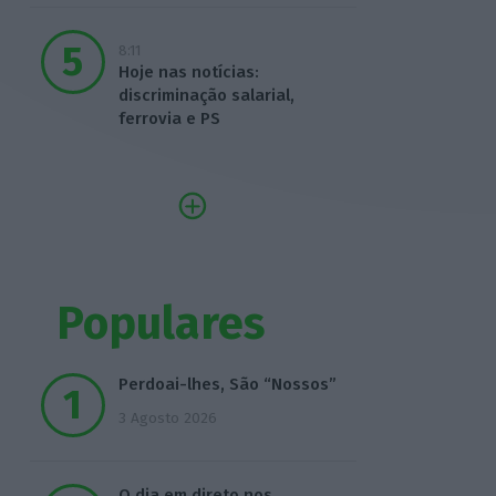
8:11
Hoje nas notícias:
discriminação salarial,
ferrovia e PS
Populares
Perdoai-lhes, São “Nossos”
3 Agosto 2026
O dia em direto nos