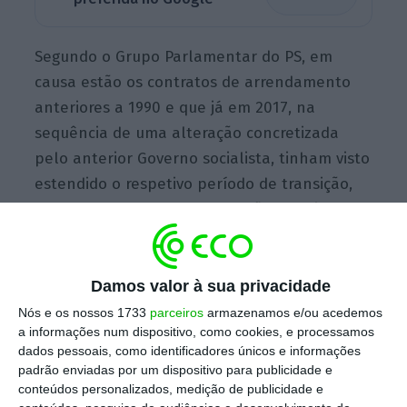
Segundo o Grupo Parlamentar do PS, em
causa estão os contratos de arrendamento
anteriores a 1990 e que já em 2017, na
sequência de uma alteração concretizada
pelo anterior Governo socialista, tinham visto
estendido o respetivo período de transição,
durante o qual os contratos não transitam
para o Novo Regime do Arrendamento
Urbano (NRAU).
Damos valor à sua privacidade
Nós e os nossos 1733
parceiros
armazenamos e/ou acedemos
Nessa altura ficou determinado que para os
a informações num dispositivo, como cookies, e processamos
dados pessoais, como identificadores únicos e informações
inquilinos com mais de 65 anos ou com
padrão enviadas por um dispositivo para publicidade e
deficiência e que tivessem um rendimento
conteúdos personalizados, medição de publicidade e
anual bruto corrigido (RABC) inferior a cinco