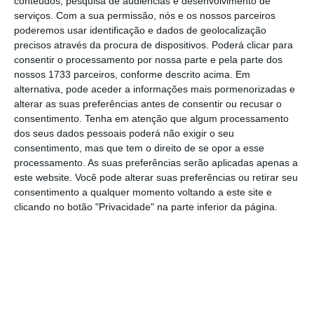
conteúdos, pesquisa de audiências e desenvolvimento de
serviços.
Com a sua permissão, nós e os nossos parceiros
remunerações mínimas nacionais anuais
poderemos usar identificação e dados de geolocalização
(RMNA),
o período transitório passasse de
precisos através da procura de dispositivos. Poderá clicar para
cinco para dez anos.
Os mais jovens com
consentir o processamento por nossa parte e pela parte dos
nossos 1733 parceiros, conforme descrito acima. Em
rendimentos idênticos também viram
alternativa, pode aceder a informações mais pormenorizadas e
prorrogado o período transitório, de cinco
alterar as suas preferências antes de consentir ou recusar o
para oito anos.
consentimento.
Tenha em atenção que algum processamento
dos seus dados pessoais poderá não exigir o seu
consentimento, mas que tem o direito de se opor a esse
Taxas reduzidas nas rendas de longa duração não
processamento. As suas preferências serão aplicadas apenas a
convencem
este website. Você pode alterar suas preferências ou retirar seu
consentimento a qualquer momento voltando a este site e
Ler Mais
clicando no botão "Privacidade" na parte inferior da página.
Para os mais jovens, que viram os contratos
logo atualizados quando a lei das rendas
entrou em vigor, em novembro de 2012, o
período terminaria neste ano, sendo a