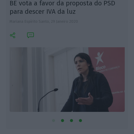
BE vota a favor da proposta do PSD
para descer IVA da luz
Mariana Espírito Santo,
29 Janeiro 2020
M