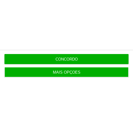
Assine já
Veja todos os planos
Últimas
CONCORDO
MAIS OPÇÕES
8 Agosto 2026
Carneiro concorda com PR sobre envio de diploma
para TC
ENTREVISTA
8 Agosto 2026
“Já todos interagimos com bots maus e bons. Mais
maus do que bons”