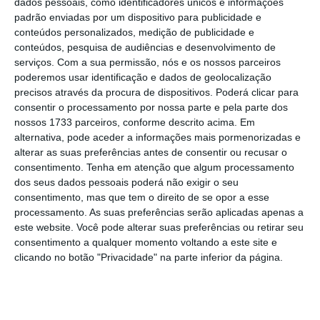
Ler Mais
dados pessoais, como identificadores únicos e informações
padrão enviadas por um dispositivo para publicidade e
conteúdos personalizados, medição de publicidade e
“As propostas [de alteração ao Orçamento do
conteúdos, pesquisa de audiências e desenvolvimento de
serviços.
Com a sua permissão, nós e os nossos parceiros
Estado para 2020] do PSD não são
poderemos usar identificação e dados de geolocalização
responsáveis”
, referiu o secretário de Estado
precisos através da procura de dispositivos. Poderá clicar para
do Orçamento, acrescentando que se trata de
consentir o processamento por nossa parte e pela parte dos
nossos 1733 parceiros, conforme descrito acima. Em
propostas “que são o oposto do que o PSD diz
alternativa, pode aceder a informações mais pormenorizadas e
defender”, uma vez que aumentam a
alterar as suas preferências antes de consentir ou recusar o
despesa,
sem acautelar as devidas
consentimento.
Tenha em atenção que algum processamento
dos seus dados pessoais poderá não exigir o seu
contrapartidas orçamentais, pondo em causa
consentimento, mas que tem o direito de se opor a esse
o excedente das contas públicas.
processamento. As suas preferências serão aplicadas apenas a
este website. Você pode alterar suas preferências ou retirar seu
consentimento a qualquer momento voltando a este site e
Para João Leão, com as medidas que
clicando no botão "Privacidade" na parte inferior da página.
apresentou, nomeadamente a que prevê uma
descida da taxa do IVA da eletricidade,
“o PSD
pretende apenas ganhos políticos imediatos”,