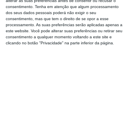
alterar as suas preferências antes de consentir ou recusar o
consentimento.
Tenha em atenção que algum processamento
12 do mês seguinte.
dos seus dados pessoais poderá não exigir o seu
consentimento, mas que tem o direito de se opor a esse
A emissão de faturas passou a ser obrigatória
processamento. As suas preferências serão aplicadas apenas a
este website. Você pode alterar suas preferências ou retirar seu
em 2013 tendo, a partir desse ano, passado a
consentimento a qualquer momento voltando a este site e
ser igualmente obrigatória a sua
clicando no botão "Privacidade" na parte inferior da página.
comunicação à Autoridade Tributária e
Aduaneira. Nessa altura, o prazo limite foi
balizado no dia 25 do mês seguinte ao da
emissão.
Este
prazo tem vindo a ser reduzido de forma
gradual depois dos vários alertas que
chegaram ao Governo
na sequência da
proposta do Orçamento do Estado para 2017
que previa que o prazo baixasse de uma vez
para o dia 08. Na ocasião, e antecipando as