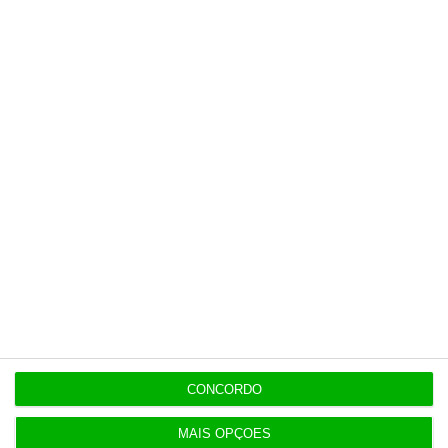
13:12
Oposição endurece tom contra Luís Neves
12:55
DST foi escolhida por PJ e MAI por ter “o preço
mais baixo”
Populares
Natixis quer atingir mil trabalhadores em Lisboa
em 2028. No Porto ruma a 3.500
CONCORDO
3 Agosto 2026
MAIS OPÇÕES