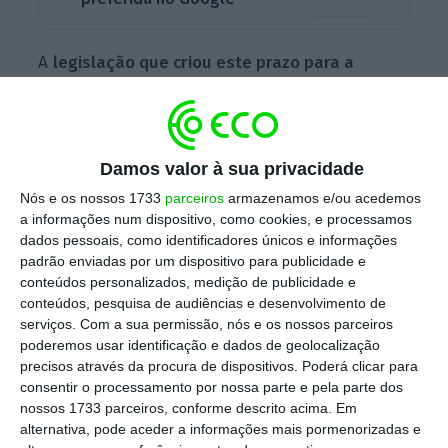
A
legislação que criou este prazo para a
comunicação de faturas entrou em vigor em 01
de outubro de 2019
, mas a medida apenas
começou a ter aplicação prática em janeiro
Damos valor à sua privacidade
deste ano.
Nós e os nossos 1733
parceiros
armazenamos e/ou acedemos
a informações num dispositivo, como cookies, e processamos
dados pessoais, como identificadores únicos e informações
Na ocasião ficou determinado que as faturas
padrão enviadas por um dispositivo para publicidade e
emitidas até dia 31 de dezembro de 2019
conteúdos personalizados, medição de publicidade e
conteúdos, pesquisa de audiências e desenvolvimento de
continuariam a ser comunicadas através do
serviços.
Com a sua permissão, nós e os nossos parceiros
Portal das Finanças até ao dia 15 do mês
poderemos usar identificação e dados de geolocalização
seguinte.
precisos através da procura de dispositivos. Poderá clicar para
consentir o processamento por nossa parte e pela parte dos
nossos 1733 parceiros, conforme descrito acima. Em
Já as faturas emitidas a partir de 01 de janeiro
alternativa, pode aceder a informações mais pormenorizadas e
passaram a ter de ser comunicadas até ao dia