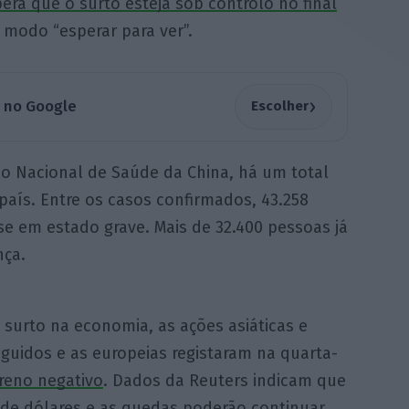
era que o surto esteja sob controlo no final
 modo “esperar para ver”.
›
a no Google
Escolher
 Nacional de Saúde da China, há um total
país. Entre os casos confirmados, 43.258
se em estado grave. Mais de 32.400 pessoas já
nça.
 surto na economia, as ações asiáticas e
guidos e as europeias registaram na quarta-
rreno negativo
. Dados da Reuters indicam que
es de dólares e as quedas poderão continuar.