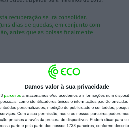
Wall Street disparou para máximos de 2018.
sta recuperação se irá consolidar.
uns dias de quedas, em conjunto com
ão, antes que as bolsas finalmente
as, hotéis, lazer, automóvel, infraestruturas
s e luxo estão entre os mais penalizados
,
Damos valor à sua privacidade
primeiros a recuperar uma vez estabilizada a
33
parceiros
armazenamos e/ou acedemos a informações num dispositi
Já os menos afetados são a tecnologia,
essoais, como identificadores únicos e informações padrão enviadas 
étricas.
conteúdos personalizados, medição de publicidade e conteúdos, pesqui
serviços.
Com a sua permissão, nós e os nossos parceiros poderemos 
ção precisos através da procura de dispositivos. Poderá clicar para co
m sido beneficiados. O ouro está em máximos
ossa parte e pela parte dos nossos 1733 parceiros, conforme descrit