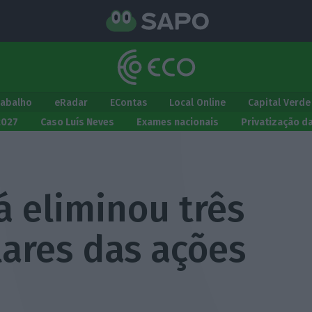
rabalho
eRadar
EContas
Local Online
Capital Verde
2027
Caso Luís Neves
Exames nacionais
Privatização d
á eliminou três
lares das ações