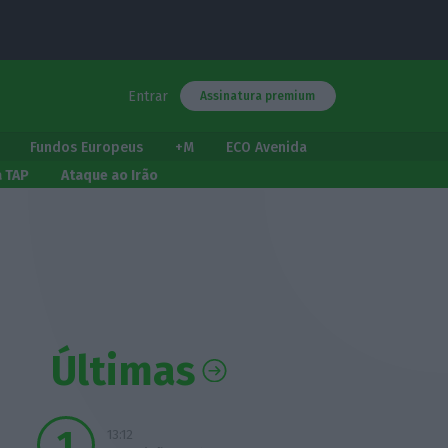
Entrar
Assinatura premium
Fundos Europeus
+M
ECO Avenida
a TAP
Ataque ao Irão
Últimas
13:12