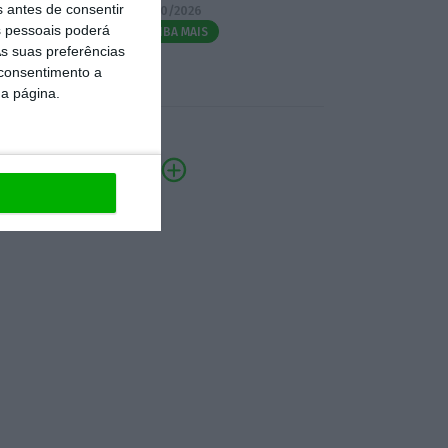
s antes de consentir
07/10/2026
 pessoais poderá
SAIBA MAIS
s suas preferências
 consentimento a
da página.