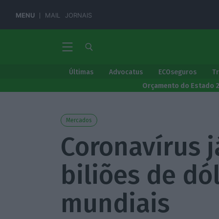
MENU
MAIL
JORNAIS
Últimas
Advocatus
ECOseguros
T
Orçamento do Estado 
Mercados
Coronavírus j
biliões de dó
mundiais