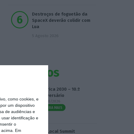
Destroços de foguetão da
SpaceX deverão colidir com
Lua
5 Agosto 2026
Eventos
Fábrica 2030 – 10.º
Aniversário
vo, como cookies, e
14/10/2026
por um dispositivo
SAIBA MAIS
sa de audiências e
usar identificação e
nsentir o
o acima. Em
3.º Local Summit