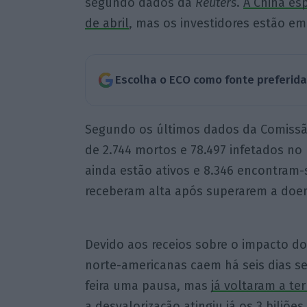
segundo dados da
Reuters
.
A China esp
de abril
, mas os investidores estão em
Escolha o ECO como fonte preferid
Segundo os últimos dados da Comissão
de 2.744 mortos e 78.497 infetados no 
ainda estão ativos e 8.346 encontram-
receberam alta após superarem a doe
Devido aos receios sobre o impacto do
norte-americanas caem há seis dias se
feira uma pausa, mas
já voltaram a te
a desvalorização atingiu já os 3 biliõ