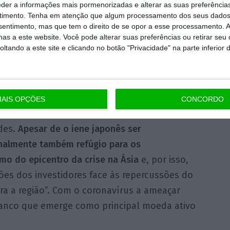
dólares por onça e a prata ganha 1% para
eder a informações mais pormenorizadas e alterar as suas preferência
timento.
Tenha em atenção que algum processamento dos seus dados
reasuries
a dez anos caiu abaixo de 1,3% e a
nsentimento, mas que tem o direito de se opor a esse processamento. A
as a este website. Você pode alterar suas preferências ou retirar seu
tando a este site e clicando no botão "Privacidade" na parte inferior 
co suíço é a moeda que mais se tem
do desde que a crise do coronavírus escalou
parecimento de um novo foco em Itália no
AIS OPÇÕES
CONCORDO
 semana passada”, acrescenta a corretora
ades.
Apesar de o iene japonês ser
onalmente também refúgio para os
imo do epicentro da crise na Ásia
e, por isso,
ões dos investidores face às repercussões do
 a região”. Com o coronavírus a ameaçar
ranco que emerge como principal moeda ativo