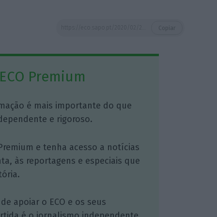
https://eco.sapo.pt/2020/02/27/coronavirus-ja-eliminou-tres-bilioes-de-dolares-das-acoes-mundiais/
Copiar
 ECO Premium
mação é mais importante do que
dependente e rigoroso.
Premium e tenha acesso a notícias
nta, às reportagens e especiais que
ória.
 de apoiar o ECO e os seus
artida é o jornalismo independente,