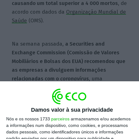
causando um total superior a 4 000 mortos
, de
acordo com dados da
Organização Mundial de
Saúde
(OMS).
Na semana passada,
a Securities and
Exchange Commission (Comissão de Valores
Mobiliários e Bolsas dos EUA) recomendou que
as empresas a divulguem informações
relacionadas com o
coronavírus
, uma
orientação que pode ter implicações para as
reivindicações de D&O.
Damos valor à sua privacidade
O presidente da SEC, Jay Clayton, emitiu uma
Nós e os nossos 1733
parceiros
armazenamos e/ou acedemos
declaração dizendo que as empresas devem
a informações num dispositivo, como cookies, e processamos
fornecer aos investidores avaliações e planos
dados pessoais, como identificadores únicos e informações
padrão enviadas por um dispositivo para publicidade e