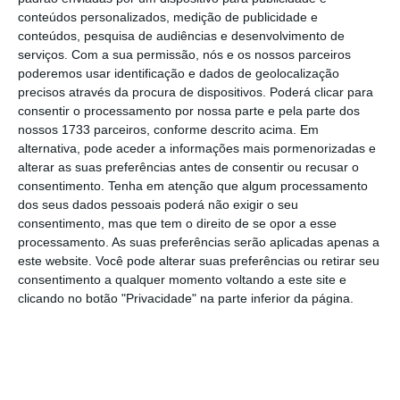
de contingência face a riscos materiais para
conteúdos personalizados, medição de publicidade e
os seus negócios e operações resultantes do
conteúdos, pesquisa de audiências e desenvolvimento de
coronavírus
“na medida possível”.
serviços.
Com a sua permissão, nós e os nossos parceiros
poderemos usar identificação e dados de geolocalização
precisos através da procura de dispositivos. Poderá clicar para
“Todos esperamos ver surgir reivindicações
consentir o processamento por nossa parte e pela parte dos
relacionadas com o vírus no mundo D&O, e
nossos 1733 parceiros, conforme descrito acima. Em
alternativa, pode aceder a informações mais pormenorizadas e
estamos apenas atentos para ver quando o
alterar as suas preferências antes de consentir ou recusar o
primeiro caso chegar e que forma assume”,
consentimento.
Tenha em atenção que algum processamento
disse Sarah Downey, FINPRO de Nova Iorque e
dos seus dados pessoais poderá não exigir o seu
consentimento, mas que tem o direito de se opor a esse
responsável de produtos D&O da Marsh USA
.
processamento. As suas preferências serão aplicadas apenas a
este website. Você pode alterar suas preferências ou retirar seu
No passado, as doenças generalizadas não
consentimento a qualquer momento voltando a este site e
clicando no botão "Privacidade" na parte inferior da página.
resultaram em litígios de D&O, disse Kevin
LaCroix, vice-presidente executivo da RT
ProExec
, uma divisão da R-T Specialty LLC, em
Beachwood, Ohio. Mas,
nos últimos anos, o