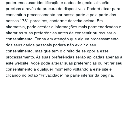
poderemos usar identificação e dados de geolocalização
precisos através da procura de dispositivos. Poderá clicar para
Taxa de emprego das mulheres sobe. Mas
consentir o processamento por nossa parte e pela parte dos
disparidade persiste
nossos 1731 parceiros, conforme descrito acima. Em
Ler Mais
alternativa, pode aceder a informações mais pormenorizadas e
alterar as suas preferências antes de consentir ou recusar o
consentimento.
Tenha em atenção que algum processamento
Entre outubro e dezembro, a taxa de vagas de
dos seus dados pessoais poderá não exigir o seu
emprego na Zona Euro foi de
1,9% na
consentimento, mas que tem o direito de se opor a esse
processamento. As suas preferências serão aplicadas apenas a
indústria e construção
e de 2,5% nos serviços
.
este website. Você pode alterar suas preferências ou retirar seu
Já na UE, a taxa em causa foi também de 1,9%
consentimento a qualquer momento voltando a este site e
na indústria e construção, mas ligeiramente
clicando no botão "Privacidade" na parte inferior da página.
abaixo nos serviços, situando-se nos 2,4,%,
aponta o gabinete de estatísticas europeu.
No último trimestre de 2019, foi na
República
Checa
(5,9%), na
Bélgica
(3,4%), na
Alemanha
(3,3%) e na
Holanda
(3,2%) que se registaram