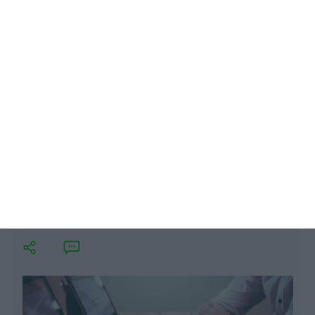
Portugal seguiu a tendência de subida das vagas de
emprego registada nos demais países da Zona Euro
e da União Europeia, mas manteve-se um dos
Estados-membros com a menor taxa.
Emprego cresce no 2.º trimestre na
Zona Euro e na UE
Lusa,
6 Setembro 2019