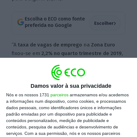
Escolha o ECO como fonte
›
Escolher
preferida no Google
“A
taxa de vagas de emprego
na
Zona Euro
fixou-se em
2,2% no quarto trimestre
de 2019
,
estável em comparação com o trimestre
anterior e
abaixo dos 2,3% registados no
quarto trimestre de 2018
. Na
União Europeia
Damos valor à sua privacidade
(UE), a taxa de vagas de emprego também
Nós e os nossos 1731
parceiros
armazenamos e/ou acedemos
ficou nos
2,2% no quarto trimestre de 2019,
a informações num dispositivo, como cookies, e processamos
estável em comparação com o trimestre
dados pessoais, como identificadores únicos e informações
anterior e com o quarto trimestre de 2018″,
padrão enviadas por um dispositivo para publicidade e
conteúdos personalizados, medição de publicidade e
lê-se na
nota
conhecida esta segunda-feira.
conteúdos, pesquisa de audiências e desenvolvimento de
serviços.
Com a sua permissão, nós e os nossos parceiros