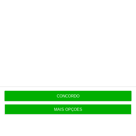
Infantino “mentiu” e “enganou”. Luís Figo exige
demissão
5 Agosto 2026
Barcelos aprova concurso para nova ETAR de 35
milhões
5 Agosto 2026
Polícia propôs mais câmaras na AR, mas partidos
recusaram
CONCORDO
5 Agosto 2026
Compra do hotel e casino de Troia pelo Arrow tem
MAIS OPÇÕES
luz verde
5 Agosto 2026