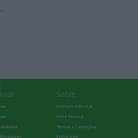
ço
lorar
Sobre
ews
Estatuto Editorial
sas
Ficha Técnica
alidades
Termos e Condições
ificadores
Política de