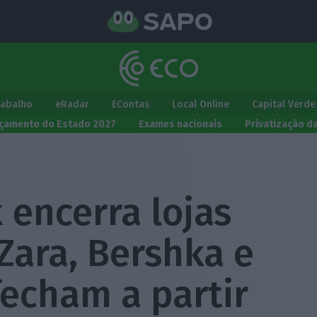
rabalho
eRadar
EContas
Local Online
Capital Verde
çamento do Estado 2027
Exames nacionais
Privatização d
 encerra lojas
Zara, Bershka e
fecham a partir