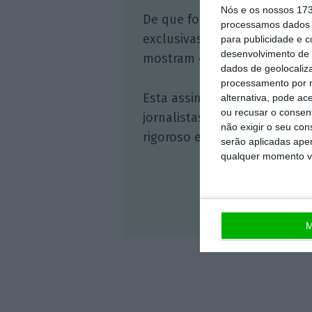
Nós e os nossos 17
De que forma? Assine o ECO 
processamos dados p
exclusivas, à opinião que co
para publicidade e 
desenvolvimento de 
mostram o outro lado da hist
dados de geolocaliza
processamento por n
Esta assinatura é uma forma
alternativa, pode ac
ou recusar o consen
jornalistas. A nossa contrap
não exigir o seu co
rigoroso e credível.
serão aplicadas apen
qualquer momento vol
Veja 
M