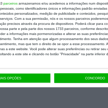
33
parceiros
armazenamos e/ou acedemos a informações num dispositi
Premium e tenha acesso a notícias
essoais, como identificadores únicos e informações padrão enviadas 
nta, às reportagens e especiais que
conteúdos personalizados, medição de publicidade e conteúdos, pesqui
serviços.
Com a sua permissão, nós e os nossos parceiros poderemos 
ória.
ção precisos através da procura de dispositivos. Poderá clicar para co
ossa parte e pela parte dos nossos 1733 parceiros, conforme descrit
 de apoiar o ECO e os seus
eder a informações mais pormenorizadas e alterar as suas preferência
timento.
Tenha em atenção que algum processamento dos seus dados
artida é o jornalismo independente,
nsentimento, mas que tem o direito de se opor a esse processamento. A
as a este website. Você pode alterar suas preferências ou retirar seu
tando a este site e clicando no botão "Privacidade" na parte inferior 
Assine já
todos os planos
AIS OPÇÕES
CONCORDO