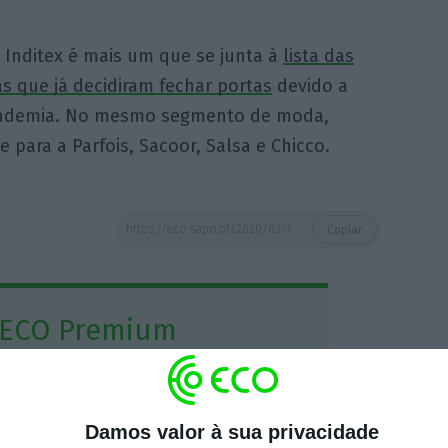
 Inditex é mais um que se junta à
lista das
s que já decidiram fechar portas
devido a
ndemia. No mesmo segmento de moda,
 para a Parfois, Sacoor, Salsa e Chicco.
https://eco.sapo.pt/2020/03/18/grupo-inditex-encerra-lojas-em-portugal-zara-bershka-e-stradivarius-fecham-a-partir-desta-quarta-feira/
Copiar
 ECO Premium
mação é mais importante do que
dependente e rigoroso.
Damos valor à sua privacidade