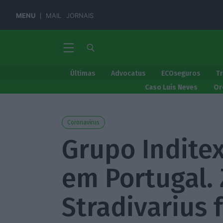
MENU
MAIL
JORNAIS
Últimas
Advocatus
ECOseguros
T
Caso Luís Neves
Or
Coronavírus
Grupo Inditex
em Portugal. 
Stradivarius 