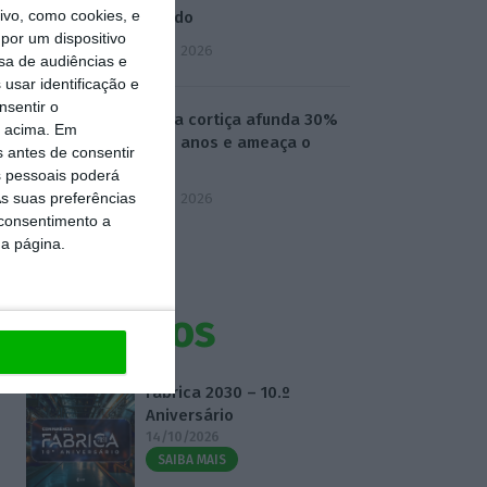
vo, como cookies, e
declarado
por um dispositivo
3 Agosto 2026
sa de audiências e
usar identificação e
nsentir o
Preço da cortiça afunda 30%
o acima. Em
em dois anos e ameaça o
s antes de consentir
setor
 pessoais poderá
s suas preferências
3 Agosto 2026
 consentimento a
da página.
Eventos
Fábrica 2030 – 10.º
Aniversário
14/10/2026
SAIBA MAIS