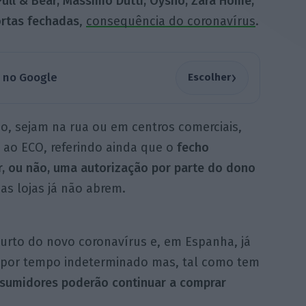
 Pull & Bear, Massimo Dutti, Oysho, Zara Home,
ortas fechadas
,
consequência do coronavírus
.
›
a no Google
Escolher
po, sejam na rua ou em centros comerciais,
 ao ECO, referindo ainda que o
fecho
, ou não, uma autorização por parte do dono
, as lojas já não abrem.
urto do novo coronavírus e, em Espanha, já
é por tempo indeterminado mas, tal como tem
sumidores poderão continuar a comprar