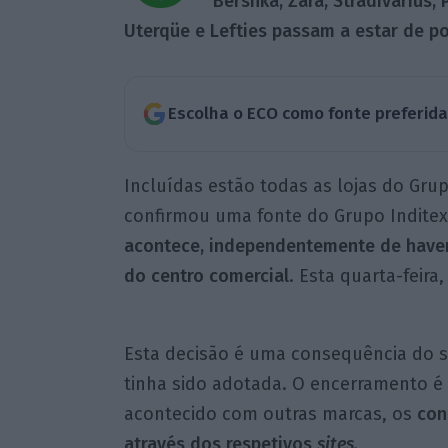
Bershka, Zara, Stradivarius,
Uterqüe e Lefties passam a estar de p
Escolha o ECO como fonte preferid
Incluídas estão todas as lojas do Gru
confirmou uma fonte do Grupo Inditex
acontece, independentemente de haver
do centro comercial
. Esta quarta-feira
Esta decisão é uma consequência do s
tinha sido adotada. O encerramento 
acontecido com outras marcas, os
con
através dos respetivos
sites
.