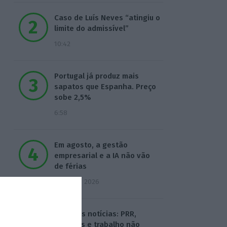
Caso de Luís Neves “atingiu o
limite do admissível”
10:42
Portugal já produz mais
sapatos que Espanha. Preço
sobe 2,5%
6:58
Em agosto, a gestão
empresarial e a IA não vão
de férias
3 Agosto 2026
Hoje nas notícias: PRR,
pensões e trabalho não