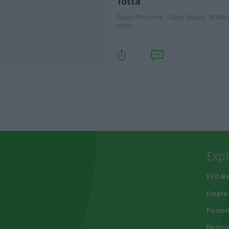
Totta
Paulo Moutinho, Flávio Nunes,
18 Mar
2020
Exp
e
ECO N
Empre
Person
Descod