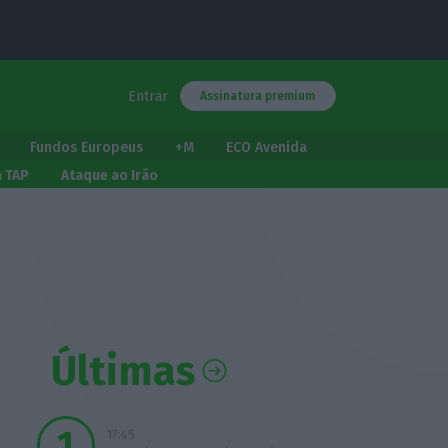
Entrar
Assinatura premium
Fundos Europeus
+M
ECO Avenida
a TAP
Ataque ao Irão
Últimas
17:45