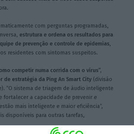
ora.
maticamente com perguntas programadas,
onversa,
estrutura e ordena os resultados para
equipe de prevenção e controle de epidemias
,
 os residentes com sintomas suspeitos.
como competir numa corrida com o vírus”,
or de estratégia da Ping An Smart City
(divisão
). “O sistema de triagem de áudio inteligente
 fortalecer a capacidade de prevenir e
stão mais inteligente e maior eficiência”,
s disponíveis para outras tarefas,