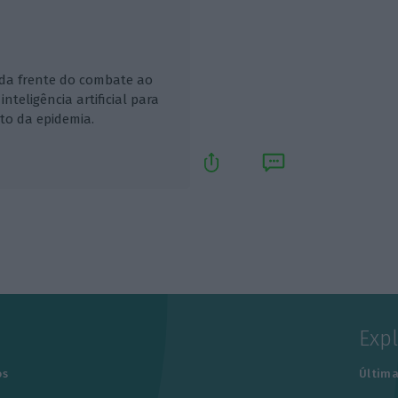
 da frente do combate ao
nteligência artificial para
to da epidemia.
Exp
os
Última