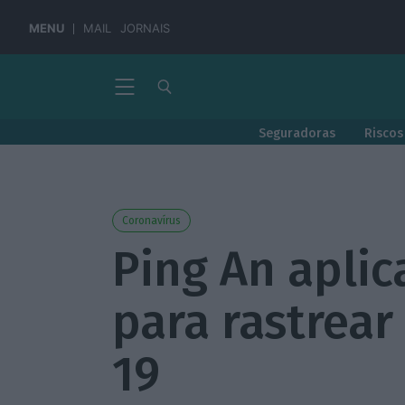
MENU
MAIL
JORNAIS
Seguradoras
Riscos
Coronavírus
Ping An aplic
para rastrear
19