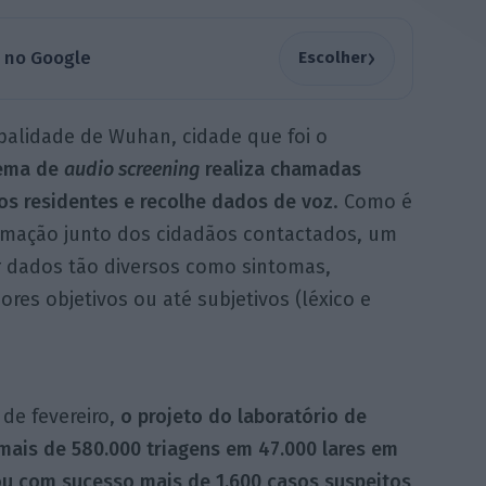
›
a no Google
Escolher
ipalidade de Wuhan, cidade que foi o
tema de
audio screening
realiza chamadas
 os residentes e recolhe dados de voz
. Como é
formação junto dos cidadãos contactados, um
r dados tão diversos como sintomas,
ores objetivos ou até subjetivos (léxico e
de fevereiro,
o projeto do laboratório de
“mais de 580.000 triagens em 47.000 lares em
ou com sucesso mais de 1.600 casos suspeitos