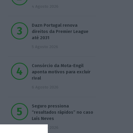
4 Agosto 2026
Dazn Portugal renova
direitos da Premier League
até 2031
5 Agosto 2026
Consórcio da Mota-Engil
aponta motivos para excluir
rival
6 Agosto 2026
Seguro pressiona
“resultados rápidos” no caso
Luís Neves
6 Agosto 2026