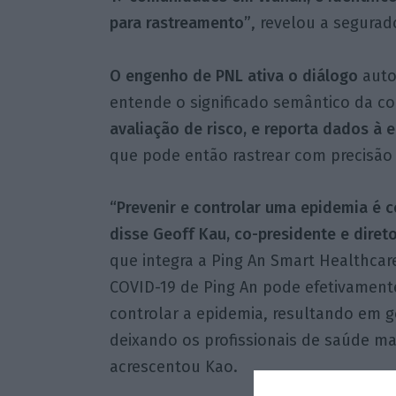
para rastreamento”
, revelou a segurad
O engenho de PNL ativa o diálogo
auto
entende o significado semântico da c
avaliação de risco, e reporta dados à 
que pode então rastrear com precisão
“Prevenir e controlar uma epidemia é 
disse Geoff Kau, co-presidente e diret
que integra a Ping An Smart Healthcare
COVID-19 de Ping An pode efetivamente
controlar a epidemia, resultando em ge
deixando os profissionais de saúde mai
acrescentou Kao.