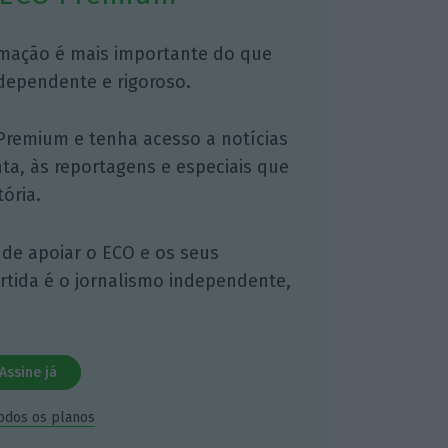
mação é mais importante do que
dependente e rigoroso.
Premium e tenha acesso a notícias
nta, às reportagens e especiais que
ória.
 de apoiar o ECO e os seus
artida é o jornalismo independente,
Assine já
todos os planos