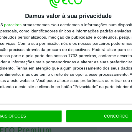
s à solução: a
aplicação de triagem áudio
Damos valor à sua privacidade
ôs de IA a operar em simultâneo. Cada máquina
as automáticas/dia, o que representa um
33
parceiros
armazenamos e/ou acedemos a informações num dispositi
essoais, como identificadores únicos e informações padrão enviadas 
dos por dia.
conteúdos personalizados, medição de publicidade e conteúdos, pesqui
serviços.
Com a sua permissão, nós e os nossos parceiros poderemos 
ção precisos através da procura de dispositivos. Poderá clicar para co
ing An,
operadores humanos não conseguem
ossa parte e pela parte dos nossos 1733 parceiros, conforme descrit
nicos por dia
. Acresce que a eficiência e
eder a informações mais pormenorizadas e alterar as suas preferência
timento.
Tenha em atenção que algum processamento dos seus dados
dem variar, dependendo da experiência e
nsentimento, mas que tem o direito de se opor a esse processamento. A
dor(a).
as a este website. Você pode alterar suas preferências ou retirar seu
tando a este site e clicando no botão "Privacidade" na parte inferior 
https://eco.sapo.pt/2020/03/30/ping-an-aplica-triagem-audio-para-rastrear-doentes-covid-19/
Copiar
AIS OPÇÕES
CONCORDO
 ECO Premium