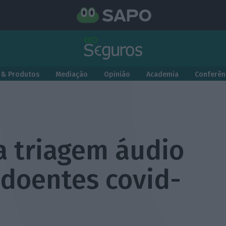
 & Produtos
Mediação
Opinião
Academia
Conferên
a triagem áudio
 doentes covid-