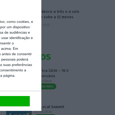
Euribor desce a três e a seis
meses e sobe a 12 meses
vo, como cookies, e
7 Agosto 2026
por um dispositivo
sa de audiências e
usar identificação e
nsentir o
o acima. Em
Eventos
s antes de consentir
 pessoais poderá
s suas preferências
 consentimento a
Fábrica 2030 – 10.º
da página.
Aniversário
14/10/2026
SAIBA MAIS
3.º Local Summit
07/10/2026