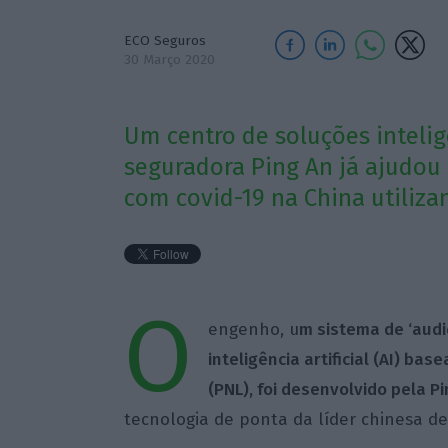
ECO Seguros
30 Março 2020
Um centro de soluções inteli
seguradora Ping An já ajudou 
com covid-19 na China utiliz
O
engenho, u
m sistema de ‘audi
inteligência artificial (AI) 
(PNL), foi desenvolvido pela P
tecnologia de ponta da líder chinesa de