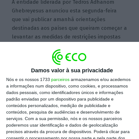
A entidade liderada por Tedros Adhanom
Ghebreyesus anunciou esta segunda-feira
que vai publicar amanhã orientações
destinadas aos países que queiram começar a
levantar as medidas de restrições impostas
devido à pandemia do novo coronavírus.
Nesse sentido, o diretor-geral da OMS disse,
Damos valor à sua privacidade
em conferência de imprensa transmitida pelo
Nós e os nossos 1733
parceiros
armazenamos e/ou acedemos
Twitter
, que
as medidas “devem ser levantas
a informações num dispositivo, como cookies, e processamos
dados pessoais, como identificadores únicos e informações
lentamente e de forma controlada”.
padrão enviadas por um dispositivo para publicidade e
conteúdos personalizados, medição de publicidade e
“Isto não pode acontecer de uma vez.
As
conteúdos, pesquisa de audiências e desenvolvimento de
serviços.
Com a sua permissão, nós e os nossos parceiros
medidas de controlo só podem ser levantadas
poderemos usar identificação e dados de geolocalização
se estiverem em vigor as medidas corretas de
precisos através da procura de dispositivos. Poderá clicar para
saúde pública
, incluindo uma capacidade
consentir o processamento por nossa parte e pela parte dos