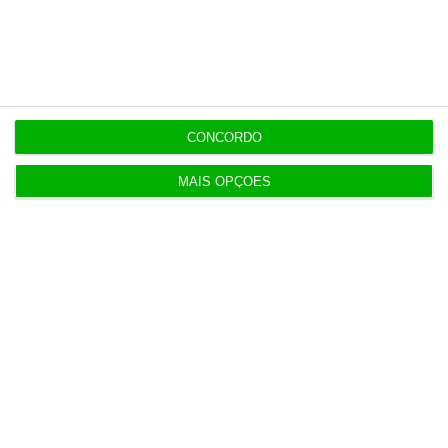
11:25
PRR financia 767 habitações nos Açores com 65
milhões
CONCORDO
MAIS OPÇÕES
Populares
Transição esbarra no atendimento ao cliente: o
caso Galp
4 Agosto 2026
O dia em direto nos mercados e na economia – 4