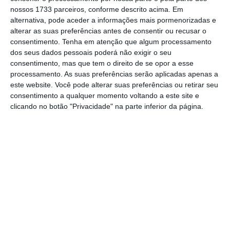
nossos 1733 parceiros, conforme descrito acima. Em
significativa de rastreio do contacto”,
alternativa, pode aceder a informações mais pormenorizadas e
sublinhou Tedros Adhanom Ghebreyesus,
alterar as suas preferências antes de consentir ou recusar o
acrescentando que para interromper
consentimento.
Tenha em atenção que algum processamento
dos seus dados pessoais poderá não exigir o seu
totalmente a transmissão do vírus é
consentimento, mas que tem o direito de se opor a esse
necessário uma vacina.
processamento. As suas preferências serão aplicadas apenas a
este website. Você pode alterar suas preferências ou retirar seu
consentimento a qualquer momento voltando a este site e
Este aviso surge na sequência de
alguns
clicando no botão "Privacidade" na parte inferior da página.
países já estarem a preparar o levantamento
de restrições
decretadas para travar a
propagação do coronavírus.
Em Espanha, a partir desta segunda-feira, os
os trabalhadores de atividades não essenciais
e que não consigam trabalhar a partir de
casa, como é o caso dos funcionários da
construção e da indústria, vão poder voltar