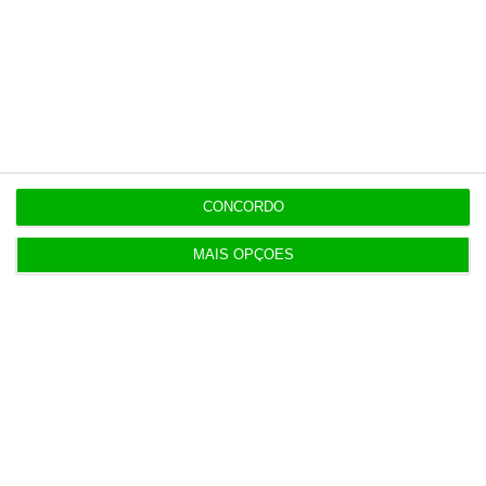
de Neves
19:53
Trump recorre ao Supremo após tribunal parar
salão de baile
CONCORDO
19:42
Bolt, Lime e Byrd criticam referendo às trotinetes
em Lisboa
MAIS OPÇÕES
Populares
Na Estónia, com um olho no céu e outro na Rússia