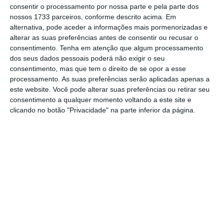
consentir o processamento por nossa parte e pela parte dos
referindo-se ao alívio das medidas de
nossos 1733 parceiros, conforme descrito acima. Em
confinamento impostas para o combate ao
alternativa, pode aceder a informações mais pormenorizadas e
alterar as suas preferências antes de consentir ou recusar o
coronavírus.
consentimento.
Tenha em atenção que algum processamento
dos seus dados pessoais poderá não exigir o seu
Petróleo acelera em Londres
consentimento, mas que tem o direito de se opor a esse
processamento. As suas preferências serão aplicadas apenas a
este website. Você pode alterar suas preferências ou retirar seu
consentimento a qualquer momento voltando a este site e
A
subida das cotações do petróleo acontece a
clicando no botão "Privacidade" na parte inferior da página.
apenas um dia da data em que expira o
contrato do WTI, em Nova Iorque
, sinalizando
que não se repetirá a derrocada de há um
mês que levou a cotação do “ouro negro” a
assumir valores negativos pela primeira vez
na história. Tal enquadra-se num contexto
em que a procura de combustíveis brutos e
derivados recupera dos níveis mínimos, à