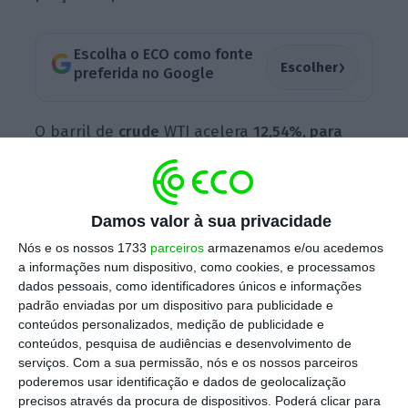
Escolha o ECO como fonte
›
Escolher
preferida no Google
O barril de
crude
WTI acelera
12,54%, para
33,12 dólares
, até máximos de mais de dois
meses (10 de março) em Nova Iorque. Já o
B
rent
avança
9,82%, para 35,69 dólares
em
Damos valor à sua privacidade
Londres, fasquia máxima desde 11 de março.
Nós e os nossos 1733
parceiros
armazenamos e/ou acedemos
a informações num dispositivo, como cookies, e processamos
dados pessoais, como identificadores únicos e informações
“Os preços do petróleo podem mostrar um
padrão enviadas por um dispositivo para publicidade e
conteúdos personalizados, medição de publicidade e
impulso positivo à medida que aumenta a
conteúdos, pesquisa de audiências e desenvolvimento de
flexibilização das restrições de mobilidade”,
serviços.
Com a sua permissão, nós e os nossos parceiros
refere Stephen Innes, responsável pela
poderemos usar identificação e dados de geolocalização
precisos através da procura de dispositivos. Poderá clicar para
estratégia global de mercados da AxiCorp,