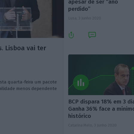
apesar de ser “ano
perdido”
Lusa,
3 Junho 2020
 Lisboa vai ter
sta quarta-feira um pacote
bilidade menos dependente
BCP dispara 18% em 3 di
Ganha 36% face a mínim
histórico
Catarina Melo,
3 Junho 2020