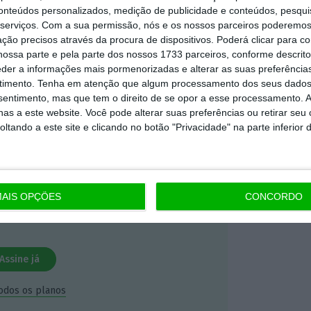
conteúdos personalizados, medição de publicidade e conteúdos, pesqui
serviços.
Com a sua permissão, nós e os nossos parceiros poderemos 
mação é mais importante do que
ção precisos através da procura de dispositivos. Poderá clicar para co
ossa parte e pela parte dos nossos 1733 parceiros, conforme descrit
dependente e rigoroso.
eder a informações mais pormenorizadas e alterar as suas preferência
timento.
Tenha em atenção que algum processamento dos seus dados
Premium e tenha acesso a notícias
nsentimento, mas que tem o direito de se opor a esse processamento. A
as a este website. Você pode alterar suas preferências ou retirar seu
nta, às reportagens e especiais que
tando a este site e clicando no botão "Privacidade" na parte inferior 
ória.
 de apoiar o ECO e os seus
artida é o jornalismo independente,
AIS OPÇÕES
CONCORDO
Assine já
todos os planos