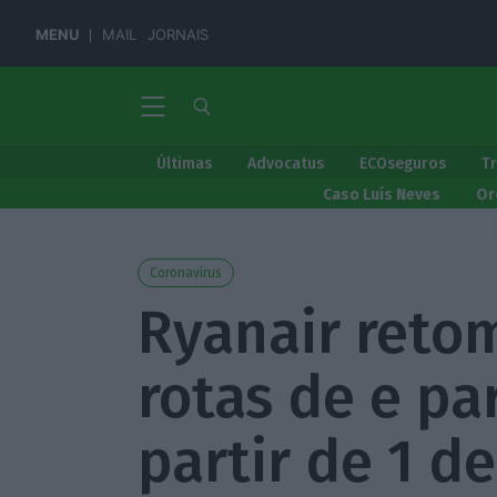
MENU
MAIL
JORNAIS
Últimas
Advocatus
ECOseguros
T
Caso Luís Neves
Or
Coronavírus
Ryanair reto
rotas de e pa
partir de 1 de