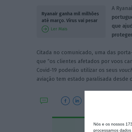
A Ryana
Ryanair ganha mil milhões
portugue
até março. Vírus vai pesar
que ajud
Ler Mais
protegen
Citada no comunicado, uma das porta-
que “os clientes afetados por voos ca
Covid-19 poderão utilizar os seus
vouc
aviação tem estado paralisada desde o
Nós e os nossos 17
Assine o
processamos dados p