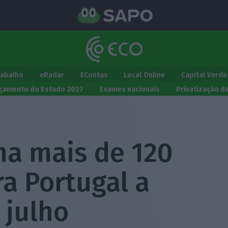
rabalho
eRadar
EContas
Local Online
Capital Verde
çamento do Estado 2027
Exames nacionais
Privatização d
ma mais de 120
ra Portugal a
 julho