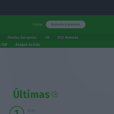
Entrar
Assinatura premium
Fundos Europeus
+M
ECO Avenida
a TAP
Ataque ao Irão
Últimas
12:06