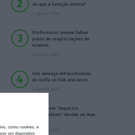
do que a Seleção inteira?
5 Agosto 2026
Professores temem falhar
prazo de reapreciações de
exames
5 Agosto 2026
Irão ameaça infraestruturas
do Golfo se EUA atacarem
6 Agosto 2026
Praias com “impactos
significativos” devido ao mau
tempo
vo, como cookies, e
6 Agosto 2026
por um dispositivo