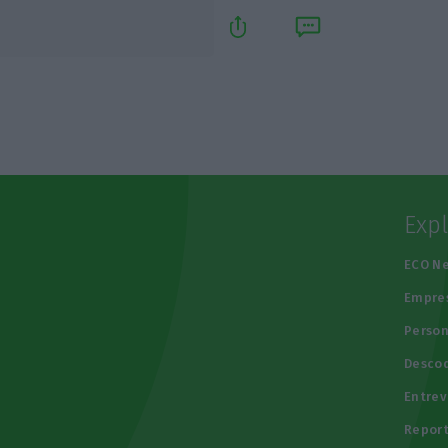
Exp
e
ECO N
Empre
Person
Descod
Entrev
Repor