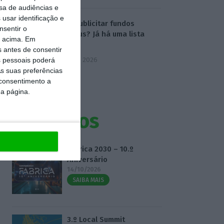
sa de audiências e
usar identificação e
Onde publicitar fundos
nsentir o
europeus? Já há uma lista
o acima. Em
oficial
s antes de consentir
7 Agosto 2026
 pessoais poderá
s suas preferências
 consentimento a
da página.
Eventos
Fábrica 2030 – 10.º
Aniversário
14/10/2026
SAIBA MAIS
3.º Local Summit