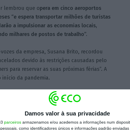
ir lembrou que o
pera em cinco aeroportos
ses “e espera transportar milhões de turistas
arão a impulsionar as economias locais,
do milhares de postos de trabalho”.
vozes da empresa, Susana Brito, recordou
ncelados devido às restrições causadas pelo
hers
para reservar as suas próximas férias”. A
 início da pandemia.
https://eco.sapo.pt/2020/06/03/ryanair-retoma-mais-de-120-rotas-de-e-para-portugal-a-partir-de-1-de-julho/
Copiar
Damos valor à sua privacidade
33
parceiros
armazenamos e/ou acedemos a informações num dispositi
 ECO Premium
essoais, como identificadores únicos e informações padrão enviadas 