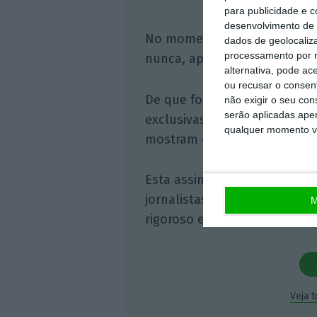
para publicidade e 
desenvolvimento de 
No momento em que a infor
dados de geolocaliza
processamento por n
nunca, apoie o jornalismo in
alternativa, pode ac
ou recusar o consen
De que forma? Assine o ECO 
não exigir o seu co
serão aplicadas apen
exclusivas, à opinião que co
qualquer momento vol
mostram o outro lado da hist
Esta assinatura é uma forma
jornalistas. A nossa contrap
M
rigoroso e credível.
Veja 