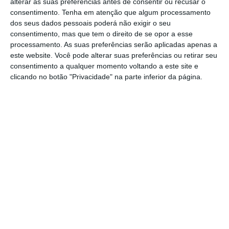
alterar as suas preferências antes de consentir ou recusar o
de um banco em Angola.
consentimento.
Tenha em atenção que algum processamento
dos seus dados pessoais poderá não exigir o seu
consentimento, mas que tem o direito de se opor a esse
processamento. As suas preferências serão aplicadas apenas a
PGR quer “criar quadro artificial” para justificar
este website. Você pode alterar suas preferências ou retirar seu
mandado
consentimento a qualquer momento voltando a este site e
Ler Mais
clicando no botão "Privacidade" na parte inferior da página.
“Sendo a Unitel uma empresa que se rege
por elevados padrões de compliance
[cumprimento da lei] não pode, de modo
algum, estar envolvida em qualquer situação
que possa sequer levantar qualquer tipo de
suspeita neste domínio”, respondeu a equipa
jurídica da Unitel a Isabel dos Santos,
referindo que a lei de prevenção e combate
ao branqueamento de capitais em Angola