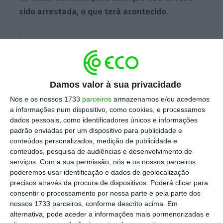
sido arrestada, o que terá acontecido
.
Escolha o ECO como fonte
›
Escolher
preferida no Google
Damos valor à sua privacidade
A empresária angolana, que tem contas
Nós e os nossos 1733
parceiros
armazenamos e/ou acedemos
bancárias e bens arrestados em Angola e
a informações num dispositivo, como cookies, e processamos
Portugal, viu o seu pedido ser rejeitado pelo
dados pessoais, como identificadores únicos e informações
conselho de administração e ameaçou abrir
padrão enviadas por um dispositivo para publicidade e
conteúdos personalizados, medição de publicidade e
um processo judicial contra os
conteúdos, pesquisa de audiências e desenvolvimento de
administradores da Unitel,
segundo revela o
serviços.
Com a sua permissão, nós e os nossos parceiros
Público
(acesso condicionado)
. A ameaça foi
poderemos usar identificação e dados de geolocalização
precisos através da procura de dispositivos. Poderá clicar para
em vão, tendo o conselho de administração
consentir o processamento por nossa parte e pela parte dos
recordado que o contrato previa pagamentos
nossos 1733 parceiros, conforme descrito acima. Em
por transferência bancária para uma conta
alternativa, pode aceder a informações mais pormenorizadas e