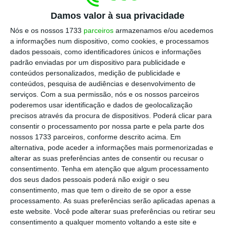
país, numa altura em que o primeiro-ministro
Damos valor à sua privacidade
já disse que
não há condições para reduzir o
Nós e os nossos 1733
parceiros
armazenamos e/ou acedemos
“estado de calamidade” a 19 freguesias da
a informações num dispositivo, como cookies, e processamos
dados pessoais, como identificadores únicos e informações
Grande Lisboa
para o nível de alerta patente
padrão enviadas por um dispositivo para publicidade e
no resto do país.
conteúdos personalizados, medição de publicidade e
conteúdos, pesquisa de audiências e desenvolvimento de
serviços.
Com a sua permissão, nós e os nossos parceiros
poderemos usar identificação e dados de geolocalização
Governo mantém 19 freguesias da Grande Lisboa
precisos através da procura de dispositivos. Poderá clicar para
em calamidade
consentir o processamento por nossa parte e pela parte dos
Ler Mais
nossos 1733 parceiros, conforme descrito acima. Em
alternativa, pode aceder a informações mais pormenorizadas e
alterar as suas preferências antes de consentir ou recusar o
Quanto afundam as
consentimento.
Tenha em atenção que algum processamento
exportações este ano?
dos seus dados pessoais poderá não exigir o seu
consentimento, mas que tem o direito de se opor a esse
processamento. As suas preferências serão aplicadas apenas a
este website. Você pode alterar suas preferências ou retirar seu
O Instituto Nacional de Estatística (INE)
consentimento a qualquer momento voltando a este site e