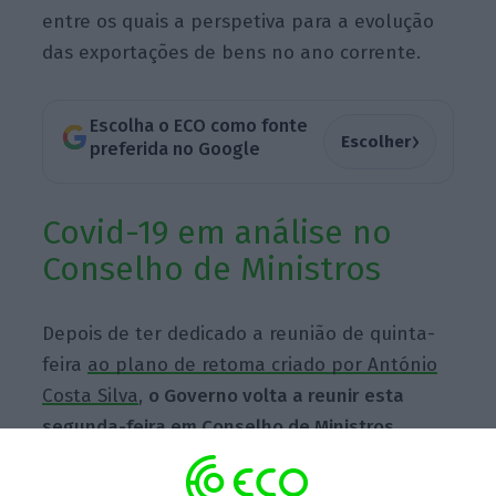
entre os quais a perspetiva para a evolução
das exportações de bens no ano corrente.
Escolha o ECO como fonte
›
Escolher
preferida no Google
Covid-19 em análise no
Conselho de Ministros
Depois de ter dedicado a reunião de quinta-
feira
ao plano de retoma criado por António
Costa Silva
,
o Governo volta a reunir esta
segunda-feira em Conselho de Ministros
extraordinário.
Em cima da mesa poderá estar
a avaliação à situação epidemiológica no