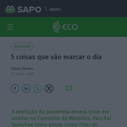
MENU
Atualidade
5 coisas que vão marcar o dia
Flávio Nunes
13 Julho 2020
A evolução da pandemia deverá estar em
análise no Conselho de Ministros. Paschal
Donohoe toma posse como líder do