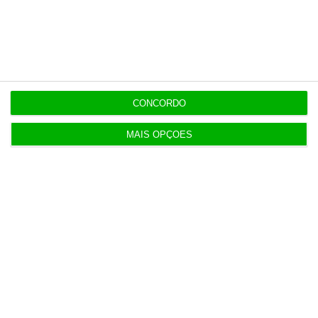
Construbarcelos recebeu quase um milhão de
fundos europeus
4 Agosto 2026
Serviços e indústria ajudam retoma da economia
CONCORDO
da Zona Euro
5 Agosto 2026
MAIS OPÇÕES
Sindicato acusa Governo de mentir sobre
Prestação Única
5 Agosto 2026
Antigo Onyria reabre como Kimpton em Cascais
6 Agosto 2026