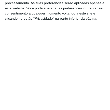
desenvolvimento do país”, rematou Pedro
processamento. As suas preferências serão aplicadas apenas a
Nuno Santos.
este website. Você pode alterar suas preferências ou retirar seu
consentimento a qualquer momento voltando a este site e
clicando no botão "Privacidade" na parte inferior da página.
1
https://eco.sapo.pt/2020/09/23/continuamos-convictos-que-tap-e-critica-para-desenvolvimento-do-pais-diz-pedro-nuno-santos/
Copiar
Assine o ECO Premium
No momento em que a informação é
mais importante do que nunca, apoie
o jornalismo independente e rigoroso.
De que forma? Assine o ECO Premium e