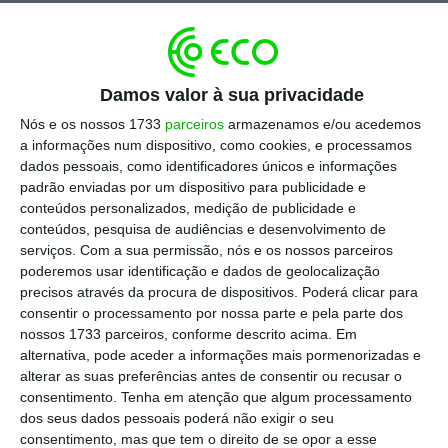
sede da Dense Air, em Lisboa, após a primeira
videochamada de 5G da empresa.
Questionados sobre a TAP, o governante disse
Damos valor à sua privacidade
que
“o plano de reestruturação tem de ser
Nós e os nossos 1733
parceiros
armazenamos e/ou acedemos
apresentado a Bruxelas até ao final do ano, e
a informações num dispositivo, como cookies, e processamos
assim será”.
dados pessoais, como identificadores únicos e informações
padrão enviadas por um dispositivo para publicidade e
conteúdos personalizados, medição de publicidade e
O setor da aviação, disse, tem “um desafio
conteúdos, pesquisa de audiências e desenvolvimento de
serviços.
Com a sua permissão, nós e os nossos parceiros
muito grande”, lembrando que
“as previsões
poderemos usar identificação e dados de geolocalização
de recuperação do setor global têm sido
precisos através da procura de dispositivos. Poderá clicar para
revistas sistematicamente em baixa”.
consentir o processamento por nossa parte e pela parte dos
nossos 1733 parceiros, conforme descrito acima. Em
alternativa, pode aceder a informações mais pormenorizadas e
Portanto, “é um desafio muito grande aquele
alterar as suas preferências antes de consentir ou recusar o
que temos pela frente, mas continuamos
consentimento.
Tenha em atenção que algum processamento
dos seus dados pessoais poderá não exigir o seu
convictos de que a TAP é crítica para o
consentimento, mas que tem o direito de se opor a esse