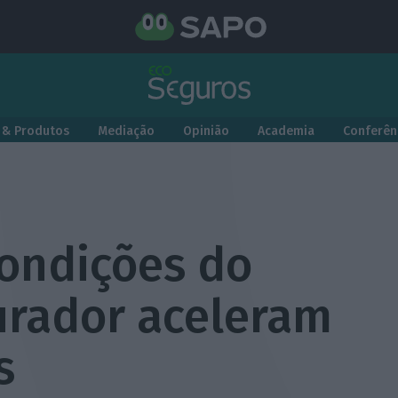
 & Produtos
Mediação
Opinião
Academia
Conferên
ondições do
rador aceleram
s