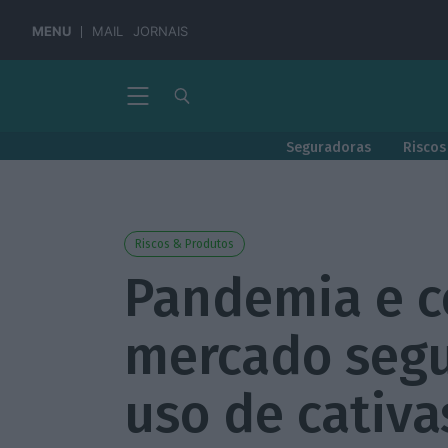
MENU
MAIL
JORNAIS
Seguradoras
Riscos
Riscos & Produtos
Pandemia e c
mercado segu
uso de cativa