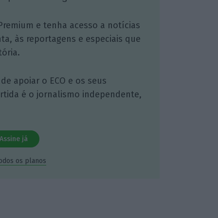
Premium e tenha acesso a notícias
nta, às reportagens e especiais que
ória.
 de apoiar o ECO e os seus
artida é o jornalismo independente,
Assine já
todos os planos