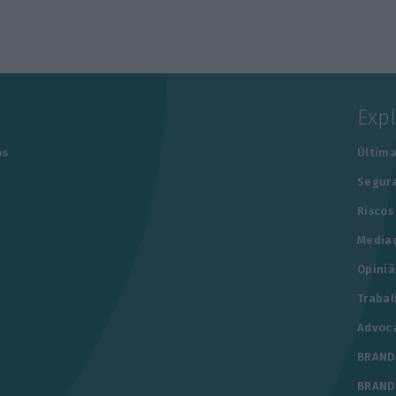
Exp
os
Última
Segur
Riscos
Media
Opiniã
Trabal
Advoc
BRAND
BRAND