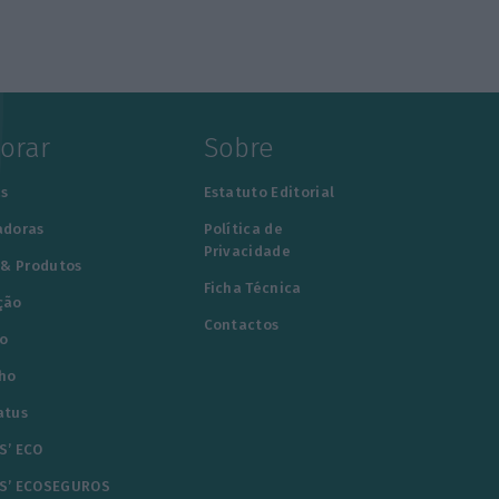
lorar
Sobre
s
Estatuto Editorial
adoras
Política de
Privacidade
 & Produtos
Ficha Técnica
ção
Contactos
o
ho
atus
S’ ECO
S’ ECOSEGUROS