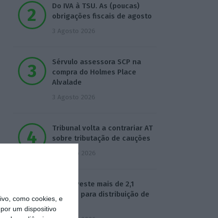
Do IVA à TSU. As (poucas)
obrigações fiscais de agosto
3 Agosto 2026
Sérvulo assessora SCP na
compra do Holmes Place
Alvalade
3 Agosto 2026
Tribunal volta a contrariar AT
sobre tributação de cauções
4 Agosto 2026
Beja investe mais de 2,1
milhões para distribuição de
vo, como cookies, e
água
por um dispositivo