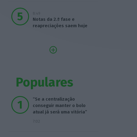
8:49
Notas da 2.ª fase e
reapreciações saem hoje
Populares
“Se a centralização
conseguir manter o bolo
atual já será uma vitória”
7:02