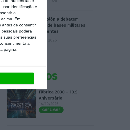
sa de audiências e
4 Agosto 2026
usar identificação e
nsentir o
o acima. Em
EUA e Polónia debatem
s antes de consentir
criação de bases militares
 pessoais poderá
permanentes
s suas preferências
5 Agosto 2026
 consentimento a
da página.
Eventos
Fábrica 2030 – 10.º
Aniversário
14/10/2026
SAIBA MAIS