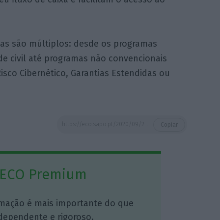
as são múltiplos: desde os programas
ade civil até programas não convencionais
isco Cibernético, Garantias Estendidas ou
https://eco.sapo.pt/2020/09/28/pandemia-e-condicoes-do-mercado-segurador-aceleram-uso-de-cativas/
Copiar
 ECO Premium
mação é mais importante do que
dependente e rigoroso.