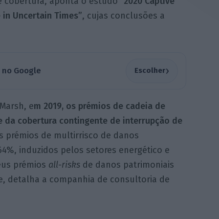
 cobertura, aponta o estudo “
2020 Captive
 in Uncertain Times”
, cujas conclusões a
›
a no Google
Escolher
Marsh, e
m 2019, os prémios de cadeia de
e da cobertura contingente de interrupção de
Os prémios de multirrisco de danos
4%, induzidos pelos setores energético e
seus prémios
all-risks
de danos patrimoniais
, detalha a companhia de consultoria de