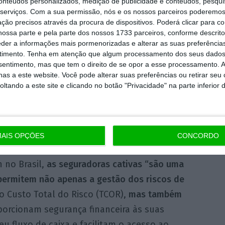
conteúdos personalizados, medição de publicidade e conteúdos, pesqui
serviços.
Com a sua permissão, nós e os nossos parceiros poderemos 
s e resseguradoras criadas
para subscrever
ção precisos através da procura de dispositivos. Poderá clicar para co
tualmente existem variantes ao mercado
ossa parte e pela parte dos nossos 1733 parceiros, conforme descrit
uguer de cativas ou “células” (
protected cell
eder a informações mais pormenorizadas e alterar as suas preferência
timento.
Tenha em atenção que algum processamento dos seus dados
nsentimento, mas que tem o direito de se opor a esse processamento. A
as a este website. Você pode alterar suas preferências ou retirar seu
tando a este site e clicando no botão "Privacidade" na parte inferior 
nto de cativas continuou na primeira metade
afiantes condições do mercado segurador e
ID-19, refere ainda o comunicado da Marsh
AIS OPÇÕES
CONCORDO
 no Brasil,
as seguradoras cativas “são uma
permitem não apenas a gestão dos riscos de
 o Custo Total do Risco (TCOR),
mas também
porcionam segurança financeira às suas
eu fluxo de caixa e facilitam o acesso ao