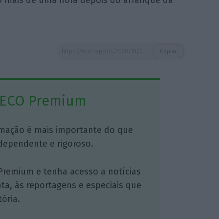
ó mais de uma hora depois do arranque da
https://eco.sapo.pt/2020/10/06/parlamento-estreia-quarta-feira-novo-modelo-de-debates-com-o-governo/
Copiar
 ECO Premium
mação é mais importante do que
dependente e rigoroso.
Premium e tenha acesso a notícias
nta, às reportagens e especiais que
ória.