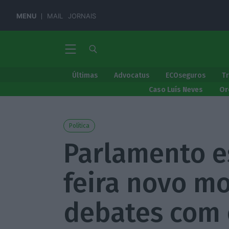
MENU
MAIL
JORNAIS
Últimas
Advocatus
ECOseguros
T
Caso Luís Neves
Or
Política
Parlamento e
feira novo m
debates com 