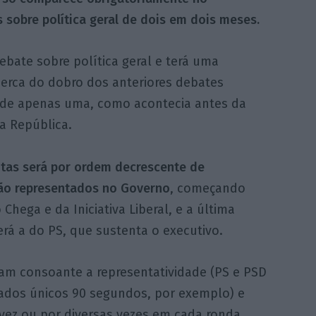
 sobre política geral de dois em dois meses.
debate sobre política geral e terá uma
(cerca do dobro dos anteriores debates
 de apenas uma, como acontecia antes da
a República.
tas será por ordem decrescente de
não representados no Governo
, começando
hega e da Iniciativa Liberal, e a última
rá a do PS, que sustenta o executivo.
iam consoante a representatividade (PS e PSD
ados únicos 90 segundos, por exemplo) e
ez ou por diversas vezes em cada ronda,