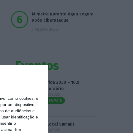
Ministra garante água segura
após ciberataque
7 Agosto 2026
Eventos
Fábrica 2030 – 10.º
Aniversário
14/10/2026
vo, como cookies, e
SAIBA MAIS
por um dispositivo
sa de audiências e
usar identificação e
nsentir o
3.º Local Summit
o acima. Em
07/10/2026