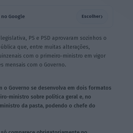
›
a no Google
Escolher
 legislativa, PS e PSD aprovaram sozinhos o
blica que, entre muitas alterações,
nzenais com o primeiro-ministro em vigor
es mensais com o Governo.
m o Governo se desenvolva em dois formatos
o-ministro sobre política geral e, no
o ministro da pasta, podendo o chefe do
ro só comparece obrigatoriamente no