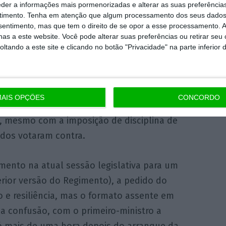
eder a informações mais pormenorizadas e alterar as suas preferência
as no debate sobre política geral, “mas pode
timento.
Tenha em atenção que algum processamento dos seus dados
nsentimento, mas que tem o direito de se opor a esse processamento. A
o presentes que complete ou responda a
as a este website. Você pode alterar suas preferências ou retirar seu
tando a este site e clicando no botão "Privacidade" na parte inferior 
a oposição dos restantes partidos e
estação nas bancadas do PS – votaram
AIS OPÇÕES
CONCORDO
m-se, numa matéria sem disciplina de voto
e, mesmo com a imposição de disciplina de
ados votaram contra.
mento na atual sessão legislativa para um
erior versão do Regimento), a pedido do
 e resiliência, mas o formato assente em
a confusão, com o primeiro-ministro a