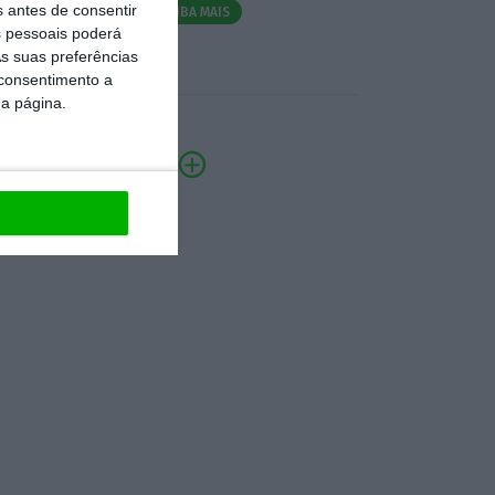
s antes de consentir
SAIBA MAIS
 pessoais poderá
s suas preferências
 consentimento a
da página.