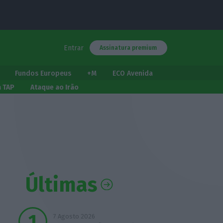
Entrar
Assinatura premium
Fundos Europeus
+M
ECO Avenida
a TAP
Ataque ao Irão
Últimas
7 Agosto 2026