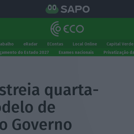
rabalho
eRadar
EContas
Local Online
Capital Verde
çamento do Estado 2027
Exames nacionais
Privatização d
streia quarta-
odelo de
o Governo