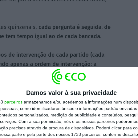
tes quinzenais,
cada pergunta é seguida, de
ue tem tempo igual ao de cada bancada.
os de intervenção de cada partido (cada
ando apenas a ordem de intervenção: a
os vários partidos
, por ordem decrescente de
bate do novo modelo, caberá ao PS abrir a
Damos valor à sua privacidade
33
parceiros
armazenamos e/ou acedemos a informações num dispositi
essoais, como identificadores únicos e informações padrão enviadas 
nder de imediato e os partidos gerem a
conteúdos personalizados, medição de publicidade e conteúdos, pesqui
empo total.
serviços.
Com a sua permissão, nós e os nossos parceiros poderemos 
ção precisos através da procura de dispositivos. Poderá clicar para co
ossa parte e pela parte dos nossos 1733 parceiros, conforme descrit
e ao primeiro-ministro a responsabilidade