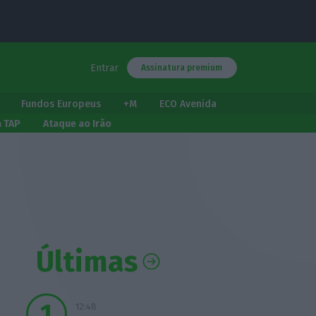
Entrar
Assinatura premium
Fundos Europeus
+M
ECO Avenida
a TAP
Ataque ao Irão
Últimas
12:48