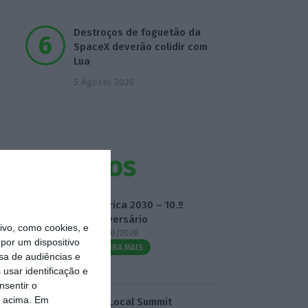
Destroços de foguetão da
SpaceX deverão colidir com
Lua
5 Agosto 2026
Eventos
Fábrica 2030 – 10.º
Aniversário
vo, como cookies, e
14/10/2026
por um dispositivo
SAIBA MAIS
sa de audiências e
usar identificação e
nsentir o
o acima. Em
3.º Local Summit