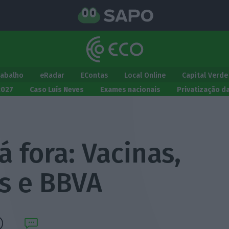
rabalho
eRadar
EContas
Local Online
Capital Verde
2027
Caso Luís Neves
Exames nacionais
Privatização d
á fora: Vacinas,
is e BBVA