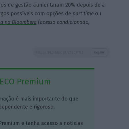
rgos de gestão aumentaram 20% depois de a
rgos possíveis com opções de
part time
ou
ta na Bloomberg
(acesso condicionado,
https://eco.sapo.pt/2020/11/20/nas-noticias-la-fora-vacinas-fraudes-fiscais-e-bbva/
Copiar
 ECO Premium
mação é mais importante do que
dependente e rigoroso.
Premium e tenha acesso a notícias