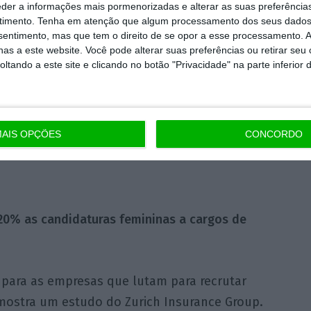
eder a informações mais pormenorizadas e alterar as suas preferência
enor da fusão com o BBVA, apesar da sua
timento.
Tenha em atenção que algum processamento dos seus dados
banco catalão não querem aceitar uma oferta
nsentimento, mas que tem o direito de se opor a esse processamento. A
as a este website. Você pode alterar suas preferências ou retirar seu
cerca de 30% sobre o preço da última sexta-
tando a este site e clicando no botão "Privacidade" na parte inferior 
 proposta chegaria a apenas 2.500 milhões de
ta desse tipo é insuficiente, pois o valor
mil milhões de euros.
Leia a notícia completa
o em espanhol)
AIS OPÇÕES
CONCORDO
 20% as candidaturas femininas a cargos de
o para as empresas que lutam para recrutar
 mostra um estudo do Zurich Insurance Group.