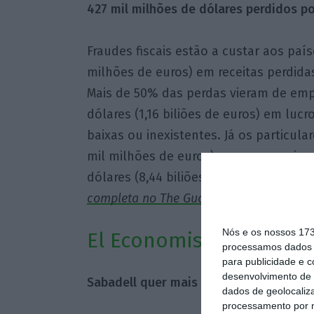
427 mil milhões de dólares perdidos po
Fraudes fiscais estão a custar aos país
milhões de euros) em receitas perdida
Mais de 50% das perdas vieram de empr
dólares (1,16 biliões de euros) em lucr
baixas ou inexistentes. Já os particul
mil milhões de euros) a menos em imp
dólares (8,44 biliões de euros) em ativ
completa no The Guardian
(acesso livre,
Nós e os nossos 17
El Economista
processamos dados p
para publicidade e 
desenvolvimento de 
Sabadell quer mais do que 2.500 milhõ
dados de geolocaliza
processamento por n