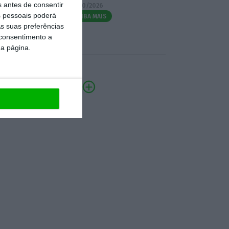
s antes de consentir
07/10/2026
 pessoais poderá
SAIBA MAIS
s suas preferências
 consentimento a
da página.