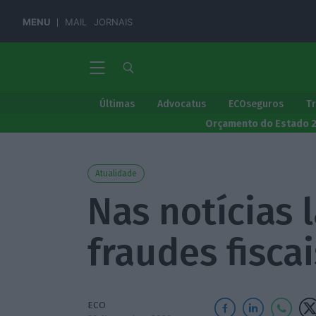
MENU
MAIL
JORNAIS
Últimas
Advocatus
ECOseguros
T
Orçamento do Estado 
Atualidade
Nas notícias l
fraudes fisca
ECO