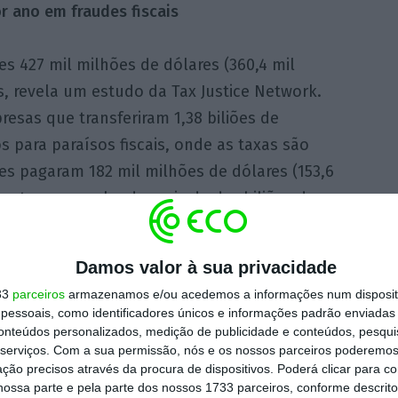
r ano em fraudes fiscais
es 427 mil milhões de dólares (360,4 mil
s, revela um estudo da Tax Justice Network.
esas que transferiram 1,38 biliões de
os para paraísos fiscais, onde as taxas são
ares pagaram 182 mil milhões de dólares (153,6
ostos, acumulando mais de dez biliões de
os financeiros no exterior.
Leia a notícia
 conteúdo em inglês)
Damos valor à sua privacidade
33
parceiros
armazenamos e/ou acedemos a informações num dispositi
essoais, como identificadores únicos e informações padrão enviadas 
conteúdos personalizados, medição de publicidade e conteúdos, pesqui
serviços.
Com a sua permissão, nós e os nossos parceiros poderemos 
es para aceitar oferta do BBVA
ção precisos através da procura de dispositivos. Poderá clicar para co
ossa parte e pela parte dos nossos 1733 parceiros, conforme descrit