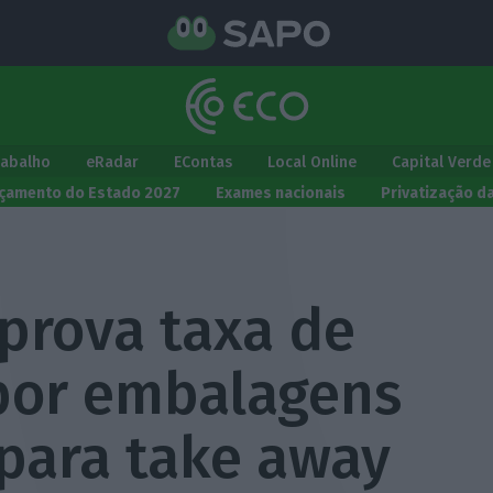
rabalho
eRadar
EContas
Local Online
Capital Verde
çamento do Estado 2027
Exames nacionais
Privatização d
prova taxa de
por embalagens
 para take away