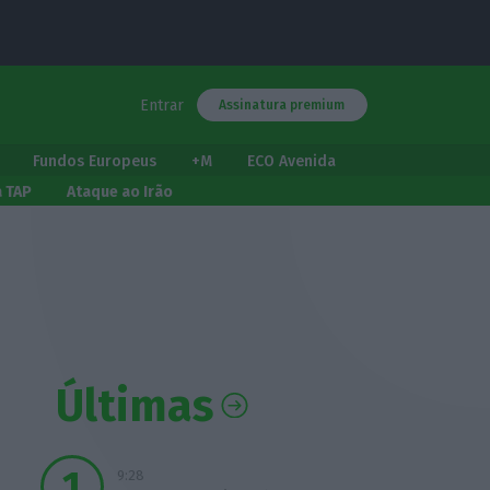
Entrar
Assinatura premium
Fundos Europeus
+M
ECO Avenida
a TAP
Ataque ao Irão
Últimas
9:28