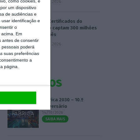
vo, como cookies, e
5 Agosto 2026
por um dispositivo
sa de audiências e
usar identificação e
Novos Certificados do
nsentir o
Tesouro captam 300 milhões
o acima. Em
no 1.º mês
s antes de consentir
5 Agosto 2026
 pessoais poderá
s suas preferências
 consentimento a
da página.
Eventos
Fábrica 2030 – 10.º
Aniversário
14/10/2026
SAIBA MAIS