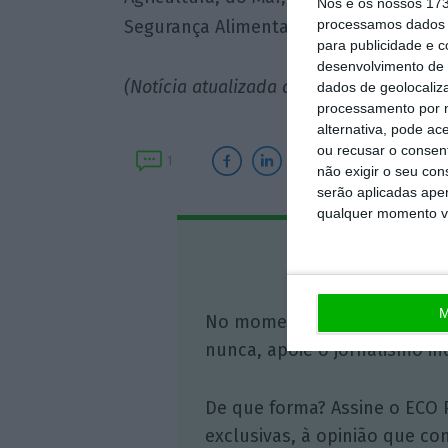
Nós e os nossos 17
processamos dados p
Segurança Alimentar e Económica (1%)
para publicidade e 
desenvolvimento de 
(Notícia atualizada às 15h53)
dados de geolocaliza
processamento por n
alternativa, pode ac
ou recusar o consen
1
não exigir o seu co
serão aplicadas apen
qualquer momento vol
Assine o
M
No momento em que a infor
nunca, apoie o jornalismo in
De que forma? Assine o ECO 
exclusivas, à opinião que co