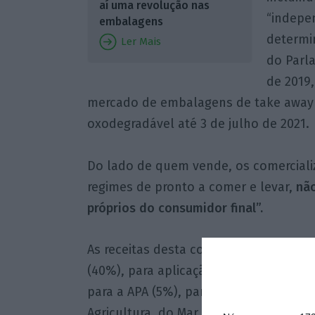
aí uma revolução nas
“indepe
embalagens
determin
Ler Mais
do Parl
de 2019,
mercado de embalagens de take away d
oxodegradável até 3 de julho de 2021.
Do lado de quem vende, os comercializ
regimes de pronto a comer e levar,
não
próprios do consumidor final”.
As receitas desta contribuição vão pa
(40%), para aplicação preferencial em
para a APA (5%), para a Autoridade tri
Agricultura, do Mar, do Ambiente e do