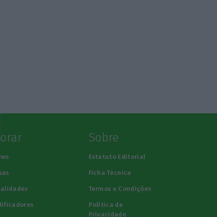
lorar
Sobre
ews
Estatuto Editorial
sas
Ficha Técnica
alidades
Termos e Condições
ificadores
Política de
Privacidade