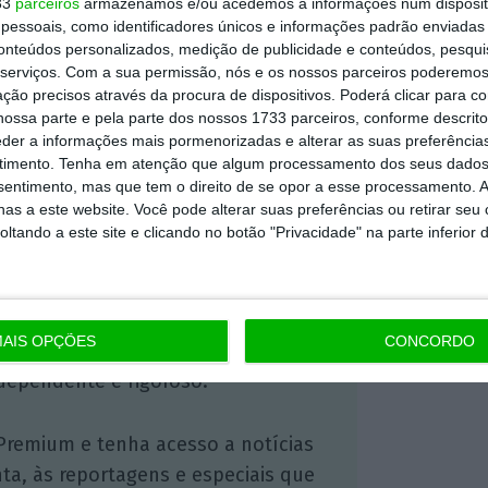
33
parceiros
armazenamos e/ou acedemos a informações num dispositi
essoais, como identificadores únicos e informações padrão enviadas 
.
conteúdos personalizados, medição de publicidade e conteúdos, pesqui
serviços.
Com a sua permissão, nós e os nossos parceiros poderemos 
ção precisos através da procura de dispositivos. Poderá clicar para co
ossa parte e pela parte dos nossos 1733 parceiros, conforme descrit
eder a informações mais pormenorizadas e alterar as suas preferência
timento.
Tenha em atenção que algum processamento dos seus dados
https://eco.sapo.pt/2020/11/24/parlamento-aprova-taxa-de-30-centimos-por-embalagens-descartaveis-para-take-away-a-partir-de-2022/
Copiar
nsentimento, mas que tem o direito de se opor a esse processamento. A
as a este website. Você pode alterar suas preferências ou retirar seu
tando a este site e clicando no botão "Privacidade" na parte inferior 
 ECO Premium
AIS OPÇÕES
CONCORDO
mação é mais importante do que
dependente e rigoroso.
Premium e tenha acesso a notícias
nta, às reportagens e especiais que