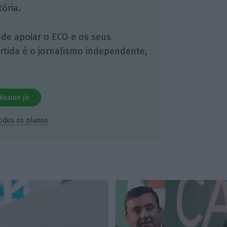
ória.
 de apoiar o ECO e os seus
artida é o jornalismo independente,
Assine já
todos os planos