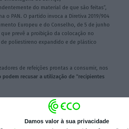
ndentemente do material de que são feitas”,
a o PAN. O partido invoca a Diretiva 2019/904
amento Europeu e do Conselho, de 5 de junho
 que prevê a proibição da colocação no
e poliestireno expandido e de plástico
adores de refeições prontas a consumir, nos
 podem recusar a utilização de “recipientes
ra o Estado (50%), para o Fundo Ambiental
 medidas no âmbito da economia circular;
butária (3%) para a Inspeção-Geral da
Damos valor à sua privacidade
 Ordenamento (1%) e para a Autoridade de