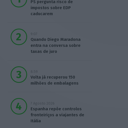
PS pergunta risco de
impostos sobre EDP
caducarem
9:07
Quando Diego Maradona
entra na conversa sobre
taxas de juro
8:59
Volta já recuperou 150
milhões de embalagens
7 Agosto 2026
Espanha repõe controlos
fronteiriços a viajantes de
Itália