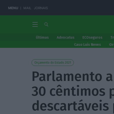
MENU
MAIL
JORNAIS
Últimas
Advocatus
ECOseguros
T
Caso Luís Neves
Or
Orçamento do Estado 2021
Parlamento a
30 cêntimos 
descartáveis