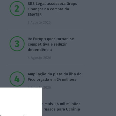
SRS Legal assessora Grupo
Finançor na compra da
EMATER
3 Agosto 2026
IA: Europa quer tornar-se
competitiva e reduzir
dependência
4 Agosto 2026
Ampliação da pista da ilha do
Pico orçada em 24 milhões
4 Agosto 2026
UE envia mais 1,4 mil milhões
de juros russos para Ucrânia