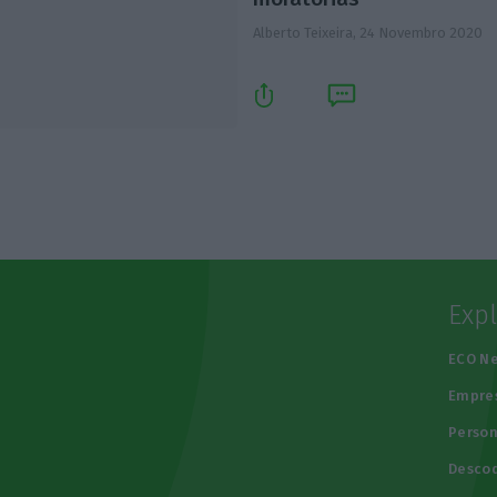
Alberto Teixeira,
24 Novembro 2020
Exp
e
ECO N
Empre
Person
Descod