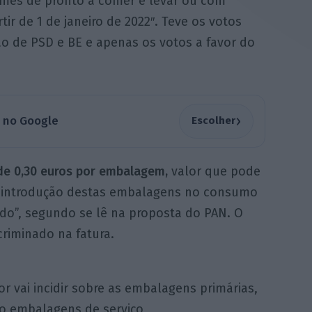
mes de pronto a comer e levar ou com
tir de 1 de janeiro de 2022″. Teve os votos
ão de PSD e BE e apenas os votos a favor do
›
a no Google
Escolher
de 0,30 euros por embalagem,
valor que pode
da introdução destas embalagens no consumo
do”, segundo se lê na proposta do PAN. O
criminado na fatura.
or vai incidir sobre as embalagens primárias,
do embalagens de serviço,