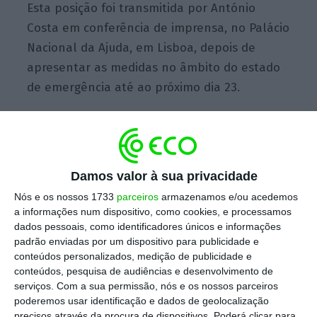
Esta posição foi transmitida por António
Costa em conferência de imprensa, no Palácio
Nacional da Ajuda, em Lisboa, depois de
apresentar as medidas no âmbito do estado
de emergência até ao próximo dia 23.
Há menos 12 concelhos em risco extremamente
elevado
Damos valor à sua privacidade
Ler Mais
Nós e os nossos 1733
parceiros
armazenamos e/ou acedemos
a informações num dispositivo, como cookies, e processamos
Questionado sobre até quando vão durar as
dados pessoais, como identificadores únicos e informações
padrão enviadas por um dispositivo para publicidade e
medidas restritivas por causa da epidemia de
conteúdos personalizados, medição de publicidade e
Covid-19, o primeiro-ministro referiu que “
o
conteúdos, pesquisa de audiências e desenvolvimento de
volume de vacinas vai chegar a Portugal de
serviços.
Com a sua permissão, nós e os nossos parceiros
poderemos usar identificação e dados de geolocalização
forma progressiva e gradual e irá sendo
precisos através da procura de dispositivos. Poderá clicar para