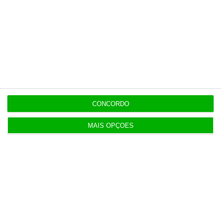
8 Agosto 2026
Polícia espanhola já pede passaporte a viajantes
de Itália
8 Agosto 2026
Honda HR-V: a razão vence a moda no trânsito e
nas férias
CONCORDO
8 Agosto 2026
MAIS OPÇÕES
Eclipse. Dos óculos grátis aos telescópios de 12
mil euros