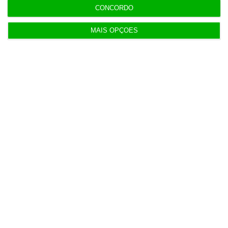
CONCORDO
Populares
MAIS OPÇÕES
Iceberg Ceuta
8:58
Barcelos aprova concurso para nova ETAR de 35
milhões
5 Agosto 2026
Nors fica com camiões e autocarros da Volvo na
região Centro
6 Agosto 2026
Notas da 2.ª fase e reapreciações saem hoje