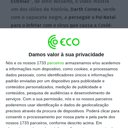
Estrelas”
, de John Williams, o vídeo mostra
um dos vilões da história,
Darth Corona
, verde
com o capacete negro, a
perseguir o Pai Natal
para o infetar com o vírus que causa a Covid-
19
, que quase paralisou o mundo em 2020.
Mas “os amigos da Assembleia” – a menina
Damos valor à sua privacidade
República, a D. Constituição e o leão Jubas,
Nós e os nossos 1733
parceiros
armazenamos e/ou acedemos
a informações num dispositivo, como cookies, e processamos
personagens que “explicam” o que é o
dados pessoais, como identificadores únicos e informações
Parlamento na comunicação oficial da
padrão enviadas por um dispositivo para publicidade e
Assembleia da República – derrotam” Darth e
conteúdos personalizados, medição de publicidade e
conteúdos, pesquisa de audiências e desenvolvimento de
os vírus com as suas espadas de luz.
serviços.
Com a sua permissão, nós e os nossos parceiros
poderemos usar identificação e dados de geolocalização
“É uma
mensagem de esperança.
Porque
precisos através da procura de dispositivos. Poderá clicar para
consentir o processamento por nossa parte e pela parte dos
estando a terminar 2020 e, num mês em que
nossos 1733 parceiros, conforme descrito acima. Em
começam a ser administradas as primeiras