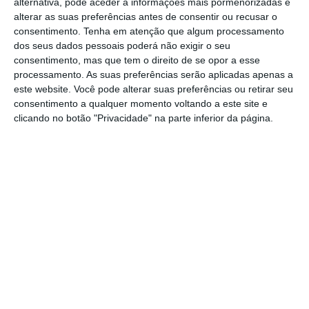
alternativa, pode aceder a informações mais pormenorizadas e
vacinas em todo o mundo, é de facto uma
alterar as suas preferências antes de consentir ou recusar o
consentimento.
Tenha em atenção que algum processamento
mensagem de esperança para que 2021 seja
dos seus dados pessoais poderá não exigir o seu
um ano melhor”, justificou o Parlamento.
consentimento, mas que tem o direito de se opor a esse
processamento. As suas preferências serão aplicadas apenas a
este website. Você pode alterar suas preferências ou retirar seu
O vídeo de dois minutos foi publicado, esta
consentimento a qualquer momento voltando a este site e
sexta-feira, no
site
da Assembleia
e nas redes
clicando no botão "Privacidade" na parte inferior da página.
sociais, Instagram e Facebook.