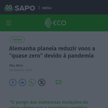
MENU
Turismo
Alemanha planeia reduzir voos a
“quase zero” devido à pandemia
Rita Neto
26 Janeiro 2021
"O perigo das numerosas mutações do
vírus obriga-nos a considerar medidas