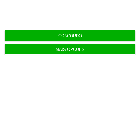
13:10
Sismo de magnitude 3,4 sentido na região de
Cadaval
CONCORDO
MAIS OPÇÕES
Populares
“Americanos consideram que há muita fruta
pendurada no futebol europeu”
7 Agosto 2026
Polícia propôs mais câmaras na AR, mas partidos
recusaram
5 Agosto 2026