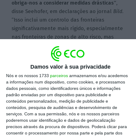
obriga-nos a considerar medidas drásticas”
,
disse Seehofer, em declarações ao jornal
Bild.
“Isso inclui um controlo das fronteiras
significativamente mais rígido, especialmente
nas fronteiras de zonas de alto risco, mas
também reduzindo as viagens aéreas para a
Alemanha a quase zero, como Israel está a
fazer”, acrescentou.
Damos valor à sua privacidade
Nós e os nossos 1733
parceiros
armazenamos e/ou acedemos
a informações num dispositivo, como cookies, e processamos
Esta decisão surge na sequência da
dados pessoais, como identificadores únicos e informações
descoberta de novas variantes do
padrão enviadas por um dispositivo para publicidade e
conteúdos personalizados, medição de publicidade e
coronavírus, no Reino Unido e na África do Sul
,
conteúdos, pesquisa de audiências e desenvolvimento de
consideradas mais infecciosas do que a
serviços.
Com a sua permissão, nós e os nossos parceiros
primeira estirpe que existia. As preocupações
poderemos usar identificação e dados de geolocalização
precisos através da procura de dispositivos. Poderá clicar para
dos países têm aumentado nos últimos dias
consentir o processamento por nossa parte e pela parte dos