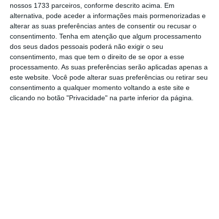
devido a esses desenvolvimentos, sobretudo
nossos 1733 parceiros, conforme descrito acima. Em
com os
consecutivos atrasos na entrega das
alternativa, pode aceder a informações mais pormenorizadas e
alterar as suas preferências antes de consentir ou recusar o
vacinas que têm existido
.
consentimento.
Tenha em atenção que algum processamento
dos seus dados pessoais poderá não exigir o seu
consentimento, mas que tem o direito de se opor a esse
Alemanha admite restrições nas exportações de
processamento. As suas preferências serão aplicadas apenas a
vacinas da UE
este website. Você pode alterar suas preferências ou retirar seu
Ler Mais
consentimento a qualquer momento voltando a este site e
clicando no botão "Privacidade" na parte inferior da página.
Atualmente, os viajantes que cheguem à
Alemanha de países onde as novas variantes
já foram detetadas são obrigados a
apresentar um teste negativo à chega ao
país, o que tem gerado longas filas na
fronteira com a República Checa.
“As pessoas
na Alemanha que aceitam as duras restrições
esperam que as protejamos da melhor