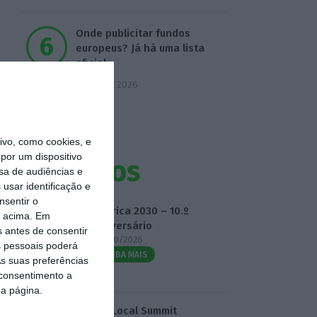
Onde publicitar fundos
europeus? Já há uma lista
oficial
7 Agosto 2026
vo, como cookies, e
por um dispositivo
Eventos
sa de audiências e
usar identificação e
nsentir o
Fábrica 2030 – 10.º
o acima. Em
Aniversário
s antes de consentir
14/10/2026
 pessoais poderá
SAIBA MAIS
s suas preferências
 consentimento a
da página.
3.º Local Summit