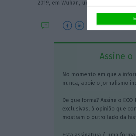
2019, em Wuhan, uma cidade do centro
M
Assine o
No momento em que a infor
nunca, apoie o jornalismo in
De que forma? Assine o ECO 
exclusivas, à opinião que co
mostram o outro lado da hist
Esta assinatura é uma forma