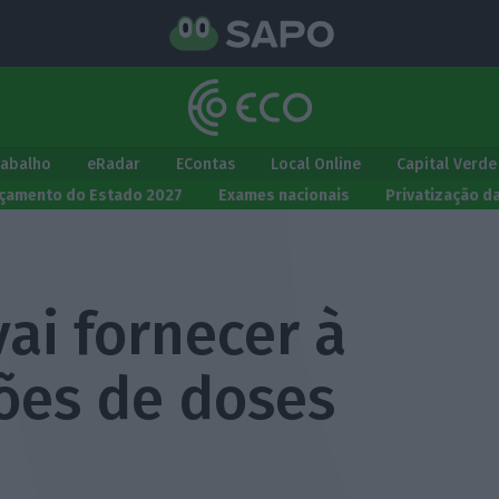
rabalho
eRadar
EContas
Local Online
Capital Verde
çamento do Estado 2027
Exames nacionais
Privatização d
ai fornecer à
ões de doses