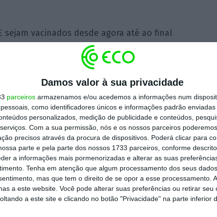
sejam vacinados desde agora até ao final
missão Europeia, ao reafirmar o objetivo
tinha ficado comprometido com os atrasos na
Damos valor à sua privacidade
33
parceiros
armazenamos e/ou acedemos a informações num dispositi
o menos, 2.219.793 mortos resultantes de
essoais, como identificadores únicos e informações padrão enviadas 
conteúdos personalizados, medição de publicidade e conteúdos, pesqui
nfeção em todo o mundo, segundo um balanço
serviços.
Com a sua permissão, nós e os nossos parceiros poderemos 
ção precisos através da procura de dispositivos. Poderá clicar para co
ossa parte e pela parte dos nossos 1733 parceiros, conforme descrit
eder a informações mais pormenorizadas e alterar as suas preferência
dos 720.516 casos de infeção confirmados,
timento.
Tenha em atenção que algum processamento dos seus dados
 da Direção-Geral da Saúde.
nsentimento, mas que tem o direito de se opor a esse processamento. A
as a este website. Você pode alterar suas preferências ou retirar seu
tando a este site e clicando no botão "Privacidade" na parte inferior 
oronavírus detetado no final de dezembro de