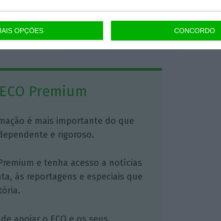
 da China.
AIS OPÇÕES
CONCORDO
https://eco.sapo.pt/2021/02/01/astrazeneca-vai-fornecer-a-ue-nove-milhoes-de-doses-adicionais/
Copiar
 ECO Premium
mação é mais importante do que
dependente e rigoroso.
Premium e tenha acesso a notícias
nta, às reportagens e especiais que
ória.
 de apoiar o ECO e os seus