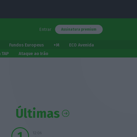
Entrar
Assinatura premium
Fundos Europeus
+M
ECO Avenida
a TAP
Ataque ao Irão
Últimas
12:06