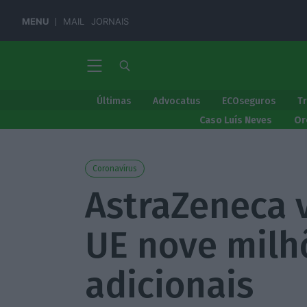
MENU
MAIL
JORNAIS
Últimas
Advocatus
ECOseguros
T
Caso Luís Neves
Or
Coronavírus
AstraZeneca v
UE nove milh
adicionais