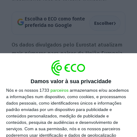
Escolha o ECO como fonte
›
Escolher
preferida no Google
Os dados divulgados pelo Eurostat atualizam
mais números para países da União Europeia,
mas deixam ainda assim de fora seis países: a
Grécia, Irlanda, Luxemburgo, Malta, Estónia e
Croácia. Com a inclusão dos dados destes
Damos valor à sua privacidade
países, as conclusões aqui apresentadas
Nós e os nossos 1733
parceiros
armazenamos e/ou acedemos
poderão ser diferentes. Os dados completos
a informações num dispositivo, como cookies, e processamos
dados pessoais, como identificadores únicos e informações
deverão ser divulgados a 9 de março.
padrão enviadas por um dispositivo para publicidade e
conteúdos personalizados, medição de publicidade e
conteúdos, pesquisa de audiências e desenvolvimento de
serviços.
Com a sua permissão, nós e os nossos parceiros
Leão encosta PIB a previsão da Comissão Europeia
poderemos usar identificação e dados de geolocalização