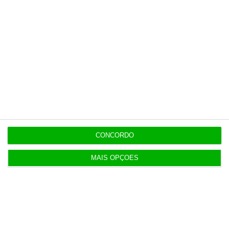
Últimas
10:21
Preços o Irão continuarão a marcar rumo dos
mercados
10:10
Investidores regressam à Europa com lucros em
alta
CONCORDO
MAIS OPÇÕES
9:59
Albuquerque sem medo de desentendimentos com
Montenegro
8 Agosto 2026