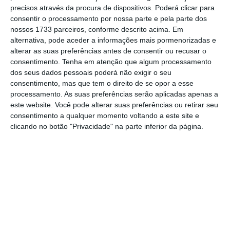
Ler Mais
precisos através da procura de dispositivos. Poderá clicar para
consentir o processamento por nossa parte e pela parte dos
nossos 1733 parceiros, conforme descrito acima. Em
alternativa, pode aceder a informações mais pormenorizadas e
Ainda assim, é já visível que Portugal continua
alterar as suas preferências antes de consentir ou recusar o
a ser um dos mais afetados pela pandemia,
consentimento.
Tenha em atenção que algum processamento
dos seus dados pessoais poderá não exigir o seu
isto é,
um dos países em que o tamanho da
consentimento, mas que tem o direito de se opor a esse
economia está mais distante dos valores pré-
processamento. As suas preferências serão aplicadas apenas a
crise
. Em termos homólogos (quarto trimestre
este website. Você pode alterar suas preferências ou retirar seu
consentimento a qualquer momento voltando a este site e
de 2020 face ao quarto trimestre de 2019),
o
clicando no botão "Privacidade" na parte inferior da página.
PIB regista uma variação negativa de 5,9%,
apenas superado por Espanha (-9,1%), Áustria
(-7,8%) e Itália (-6,6%)
.
Todos os outros países europeus têm valores
negativos, mas estes são melhores do que os
de Portugal, o que reflete na média da Zona