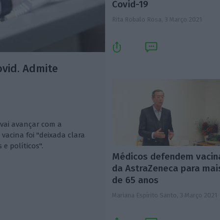
Covid-19
Rita Robalo Rosa,
3 Março 2021
ovid. Admite
vai avançar com a
vacina foi "deixada clara
 e políticos".
Médicos defendem vacin
da AstraZeneca para mai
de 65 anos
Mariana Espírito Santo,
3 Março 2021