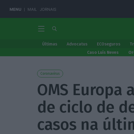
MENU
MAIL
JORNAIS
Últimas
Advocatus
ECOseguros
T
Caso Luís Neves
Or
Coronavírus
OMS Europa a
de ciclo de d
casos na últ