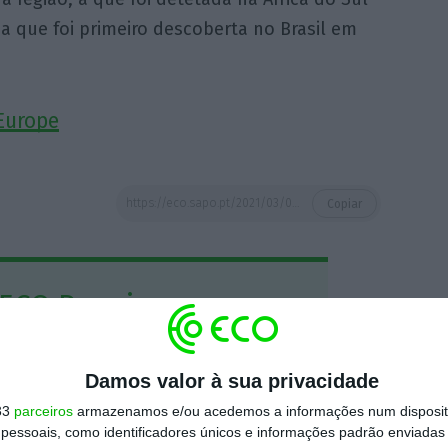
a que foi primeiro descoberta no Brasil em
Europe
https://eco.sapo.pt/2021/03/04/oms-europa-alerta-para-fim-de-ciclo-de-descida-de-novos-casos-na-ultima-semana/
Copiar
 ECO Premium
mação é mais importante do que
Damos valor à sua privacidade
dependente e rigoroso.
33
parceiros
armazenamos e/ou acedemos a informações num dispositi
essoais, como identificadores únicos e informações padrão enviadas 