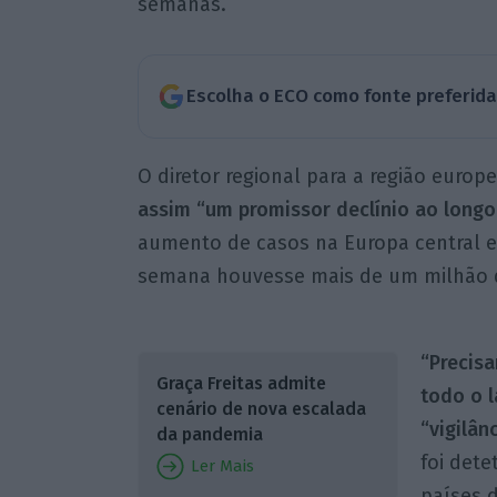
semanas.
Escolha o ECO como fonte preferid
O diretor regional para a região euro
assim “um promissor declínio ao longo
aumento de casos na Europa central e
semana houvesse mais de um milhão de
“Precisa
Graça Freitas admite
todo o l
cenário de nova escalada
“vigilân
da pandemia
foi dete
Ler Mais
países d