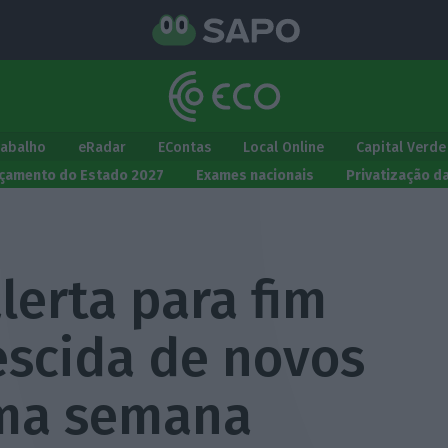
rabalho
eRadar
EContas
Local Online
Capital Verde
çamento do Estado 2027
Exames nacionais
Privatização d
lerta para fim
escida de novos
ima semana