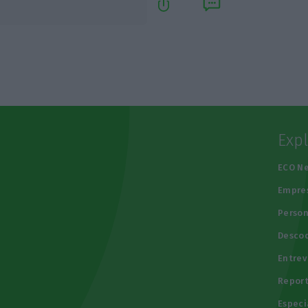
Exp
e
ECO N
Empre
Person
Descod
Entrev
Repor
Especi