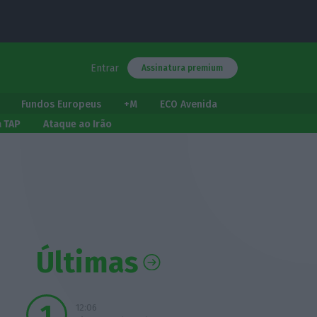
Entrar
Assinatura premium
Fundos Europeus
+M
ECO Avenida
a TAP
Ataque ao Irão
Últimas
12:06