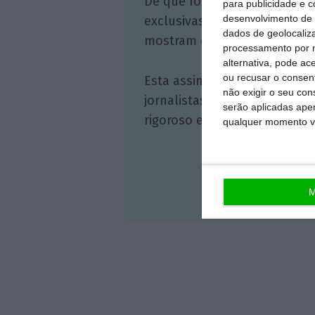
De que forma? Assine o ECO 
para publicidade e 
desenvolvimento de 
exclusivas, à opinião que co
dados de geolocaliza
mostram o outro lado da hist
processamento por n
alternativa, pode ac
ou recusar o consen
Esta assinatura é uma forma
não exigir o seu co
jornalistas. A nossa contrap
serão aplicadas apen
rigoroso e credível.
qualquer momento vol
M
Veja 