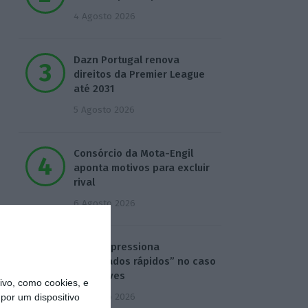
4 Agosto 2026
Dazn Portugal renova
direitos da Premier League
até 2031
5 Agosto 2026
Consórcio da Mota-Engil
aponta motivos para excluir
rival
6 Agosto 2026
Seguro pressiona
“resultados rápidos” no caso
Luís Neves
vo, como cookies, e
6 Agosto 2026
por um dispositivo