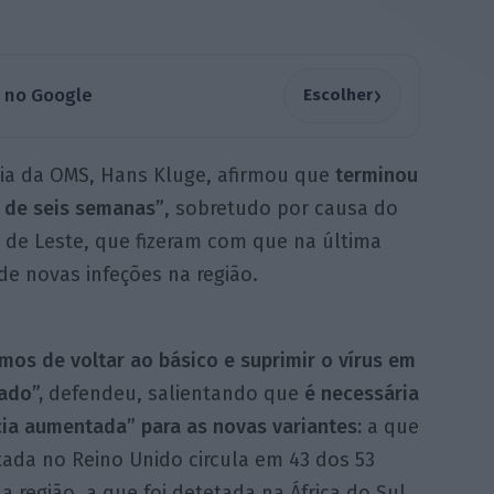
›
a no Google
Escolher
peia da OMS, Hans Kluge, afirmou que
terminou
 de seis semanas”
, sobretudo por causa do
 de Leste, que fizeram com que na última
 novas infeções na região.
mos de voltar ao básico e suprimir o vírus em
ado”,
defendeu, salientando que
é necessária
cia aumentada” para as novas variantes:
a que
tada no Reino Unido circula em 43 dos 53
a região, a que foi detetada na África do Sul