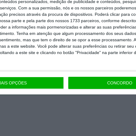
Premium e tenha acesso a notícias
conteúdos personalizados, medição de publicidade e conteúdos, pesqui
serviços.
Com a sua permissão, nós e os nossos parceiros poderemos 
nta, às reportagens e especiais que
ção precisos através da procura de dispositivos. Poderá clicar para co
ória.
ossa parte e pela parte dos nossos 1733 parceiros, conforme descrit
eder a informações mais pormenorizadas e alterar as suas preferência
timento.
Tenha em atenção que algum processamento dos seus dados
 de apoiar o ECO e os seus
nsentimento, mas que tem o direito de se opor a esse processamento. A
artida é o jornalismo independente,
as a este website. Você pode alterar suas preferências ou retirar seu
tando a este site e clicando no botão "Privacidade" na parte inferior 
Assine já
AIS OPÇÕES
CONCORDO
todos os planos