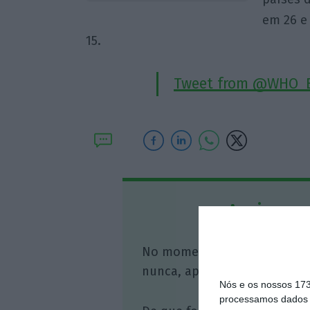
em 26 e 
15.
Tweet from @WHO_
Assine o
No momento em que a infor
nunca, apoie o jornalismo in
Nós e os nossos 17
processamos dados p