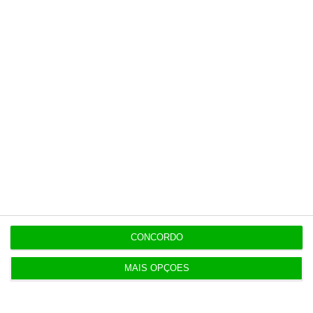
11:49
Multicare foca website como ponto de acesso à
área saúde
Populares
Ceuta: Marrocos apela à “cooperação em vez de
acusações”
CONCORDO
4 Agosto 2026
MAIS OPÇÕES
Construbarcelos recebeu quase um milhão de
fundos europeus