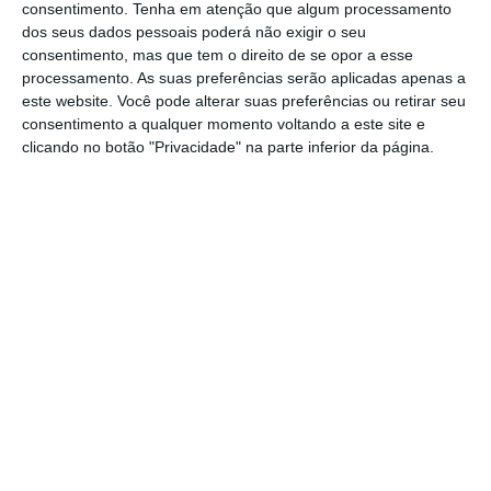
Europeia do Medicamento já recomendaram a
consentimento.
Tenha em atenção que algum processamento
dos seus dados pessoais poderá não exigir o seu
vacina da AstraZeneca acima dos 65 anos.
consentimento, mas que tem o direito de se opor a esse
Ainda esta terça-feira, a
França decidiu
processamento. As suas preferências serão aplicadas apenas a
alargar a administração da vacina a este
este website. Você pode alterar suas preferências ou retirar seu
consentimento a qualquer momento voltando a este site e
grupo, depois de resultados “muito
clicando no botão "Privacidade" na parte inferior da página.
encorajadores” de um estudo realizado na
Escócia.
Para além disso, a Ordem argumenta também
que seria “benéfico o alargamento do
intervalo entre as duas doses da vacina do
laboratório farmacêutico Pfizer”. A DGS já
decidiu alargar de 21 para 28 dias o intervalo
da toma entre a primeira e a segunda dose
desta vacina,
passo que vai permitir vacinar
mais 100 mil pessoas até ao final de março.