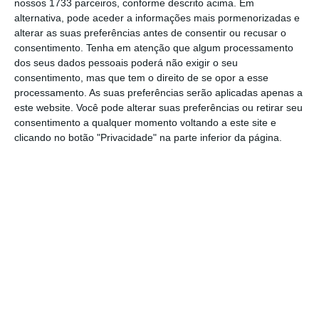
nossos 1733 parceiros, conforme descrito acima. Em
alternativa, pode aceder a informações mais pormenorizadas e
Segundo apurou ECOseguros, a principal
alterar as suas preferências antes de consentir ou recusar o
solução encontrada pela seguradora para
consentimento.
Tenha em atenção que algum processamento
passar aos clientes benefícios pela redução
dos seus dados pessoais poderá não exigir o seu
consentimento, mas que tem o direito de se opor a esse
de sinistralidade foi a de
acrescentar, ao
processamento. As suas preferências serão aplicadas apenas a
esquema contratual de bonificações, um
este website. Você pode alterar suas preferências ou retirar seu
escalão adicional de bonificação
consentimento a qualquer momento voltando a este site e
clicando no botão "Privacidade" na parte inferior da página.
extraordinária na renovação do contrato sobre
o bónus que segurados sem sinistros já
tinham
.
A seguradora refere que “apesar de motivado
pelas circunstâncias da pandemia,
passa a
ter um efeito permanente e impacto nos
prémios de anos futuros
em que o cliente
mantenha o seu seguro em vigor na