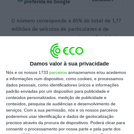
preferida no Google
O número corresponde a 85% do total de 1,77
milhões de veículos de particulares e de
pequenas empresas segurados na Fidelidade,
não estando incluídos os veículos seguros em
frotas.
Os 15% veículos não abrangidos no
benefício foram aqueles em que foram
Damos valor à sua privacidade
declarados sinistros nos últimos doze meses
Nós e os nossos 1733
parceiros
armazenamos e/ou acedemos
prévios à renovação do contrato
.
a informações num dispositivo, como cookies, e processamos
dados pessoais, como identificadores únicos e informações
padrão enviadas por um dispositivo para publicidade e
conteúdos personalizados, medição de publicidade e
A companhia adianta ainda que “
estas
conteúdos, pesquisa de audiências e desenvolvimento de
medidas representam uma redução de 25
serviços.
Com a sua permissão, nós e os nossos parceiros
poderemos usar identificação e dados de geolocalização
milhões de euros de receitas
de prémios em
precisos através da procura de dispositivos. Poderá clicar para
benefício dos clientes da Fidelidade”.
consentir o processamento por nossa parte e pela parte dos