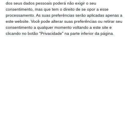
dos seus dados pessoais poderá não exigir o seu
realizados com o Estado, com eventuais
consentimento, mas que tem o direito de se opor a esse
direitos dos privados à reposição de equilíbrio
processamento. As suas preferências serão aplicadas apenas a
este website. Você pode alterar suas preferências ou retirar seu
financeiro nas Parcerias Público-Privadas, por
consentimento a qualquer momento voltando a este site e
exemplo, não costumam ir aos tribunais
clicando no botão "Privacidade" na parte inferior da página.
comuns porque os contratos preveem que,
se
for necessário, se recorrerá à arbitragem, por
norma organizada pelas sociedades de
advogados.
Mas, com as novas regras,
advogados que não trabalhem em prática
individual ficam limitados na intervenção
como árbitros.
https://eco.sapo.pt/2021/04/05/novas-regras-na-arbitragem-complicam-grandes-contratos-com-o-estado/
Copiar