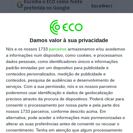
Escolha o ECO como fonte
›
Escolher
preferida no Google
Apenas são elegíveis como árbitros aqueles
que “não sejam mandatários ou não integrem
Damos valor à sua privacidade
escritório de advogados em que um dos seus
Nós e os nossos 1733
parceiros
armazenamos e/ou acedemos
membros seja mandatário em qualquer
a informações num dispositivo, como cookies, e processamos
processo arbitral tributário pendente”. Assim,
dados pessoais, como identificadores únicos e informações
padrão enviadas por um dispositivo para publicidade e
advogados do mesmo escritório deverão ficar
conteúdos personalizados, medição de publicidade e
impedidos de ser árbitros na arbitragem
conteúdos, pesquisa de audiências e desenvolvimento de
administrativa, se colegas tiverem aí outros
serviços.
Com a sua permissão, nós e os nossos parceiros
poderemos usar identificação e dados de geolocalização
processos,
apesar de existirem ainda dúvidas
precisos através da procura de dispositivos. Poderá clicar para
sobre a aplicação destas regras à arbitragem
consentir o processamento por nossa parte e pela parte dos
administrativa.
nossos 1733 parceiros, conforme descrito acima. Em
alternativa, pode aceder a informações mais pormenorizadas e
alterar as suas preferências antes de consentir ou recusar o
consentimento.
Tenha em atenção que algum processamento
Os litígios decorrentes de grandes contratos