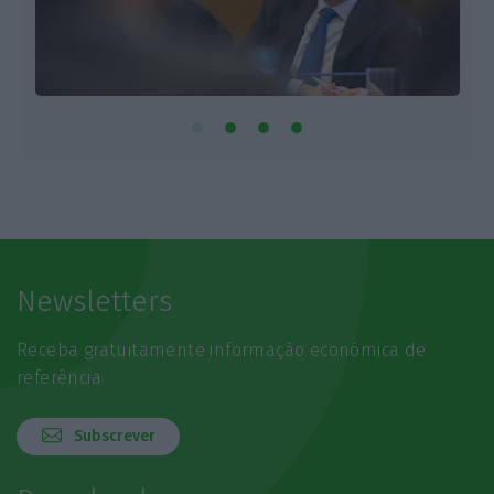
Newsletters
Receba gratuitamente informação económica de
referência
Subscrever