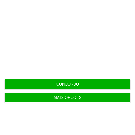
Populares
IA: Europa quer tornar-se competitiva e reduzir
dependência
4 Agosto 2026
CONCORDO
Ampliação da pista da ilha do Pico orçada em 24
milhões
MAIS OPÇÕES
4 Agosto 2026
UE envia mais 1,4 mil milhões de juros russos para
Ucrânia