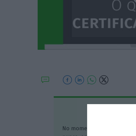
Assine o
No momento em que a infor