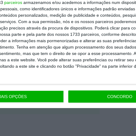
dependente e rigoroso.
33
parceiros
armazenamos e/ou acedemos a informações num dispositi
essoais, como identificadores únicos e informações padrão enviadas 
conteúdos personalizados, medição de publicidade e conteúdos, pesqui
Premium e tenha acesso a notícias
serviços.
Com a sua permissão, nós e os nossos parceiros poderemos 
nta, às reportagens e especiais que
ção precisos através da procura de dispositivos. Poderá clicar para co
ossa parte e pela parte dos nossos 1733 parceiros, conforme descrit
ória.
eder a informações mais pormenorizadas e alterar as suas preferência
timento.
Tenha em atenção que algum processamento dos seus dados
 de apoiar o ECO e os seus
nsentimento, mas que tem o direito de se opor a esse processamento. A
as a este website. Você pode alterar suas preferências ou retirar seu
artida é o jornalismo independente,
tando a este site e clicando no botão "Privacidade" na parte inferior 
Assine já
AIS OPÇÕES
CONCORDO
todos os planos