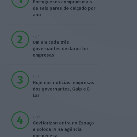
Portugueses compram mais
de seis pares de calçado por
ano
7:54
Um em cada três
governantes declarou ter
empresas
7:47
Hoje nas notícias: empresas
dos governantes, Galp e E-
Lar
7:02
GovHorizon entra no Espaço
e coloca IA na agência
portuguesa