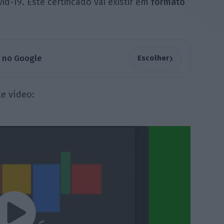
d-19. Este certificado
vai existir em
formato
›
a no Google
Escolher
e vídeo: