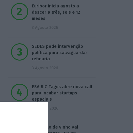
Euribor inicia agosto a
descer a três, seis e 12
meses
3 Agosto 2026
SEDES pede intervenção
política para salvaguardar
refinaria
3 Agosto 2026
ESA BIC Tagus abre nova call
para incubar startups
espaciais
4 Agosto 2026
Produção de vinho vai