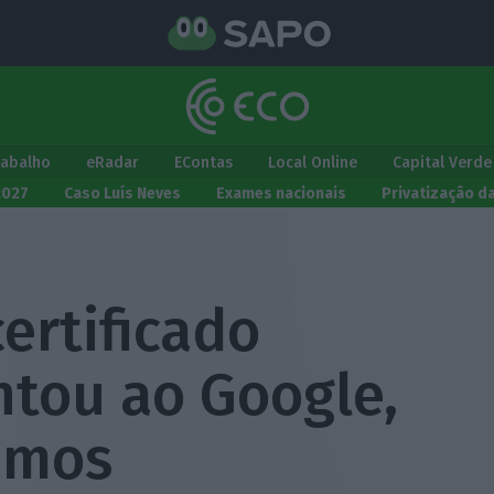
rabalho
eRadar
EContas
Local Online
Capital Verde
2027
Caso Luís Neves
Exames nacionais
Privatização d
certificado
ntou ao Google,
emos