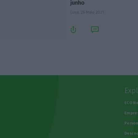
junho
Lusa,
26 Maio 2021
Exp
e
ECO N
Empre
Person
Descod