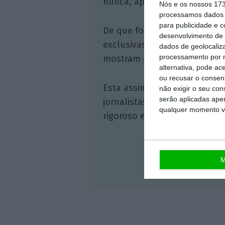
nunca, apoie o jornalismo in
Nós e os nossos 17
processamos dados p
para publicidade e 
De que forma? Assine o ECO 
desenvolvimento de 
exclusivas, à opinião que co
dados de geolocaliza
processamento por n
mostram o outro lado da hist
alternativa, pode ac
ou recusar o consen
Esta assinatura é uma forma
não exigir o seu co
serão aplicadas apen
jornalistas. A nossa contrap
qualquer momento vol
rigoroso e credível.
M
Veja 