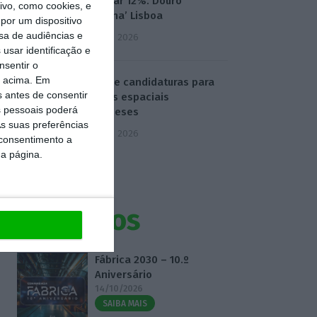
aumentar 12%. Douro
vo, como cookies, e
‘destrona’ Lisboa
por um dispositivo
sa de audiências e
5 Agosto 2026
usar identificação e
nsentir o
o acima. Em
ESA abre candidaturas para
s antes de consentir
projetos espaciais
 pessoais poderá
portugueses
s suas preferências
5 Agosto 2026
 consentimento a
da página.
Eventos
Fábrica 2030 – 10.º
Aniversário
14/10/2026
SAIBA MAIS