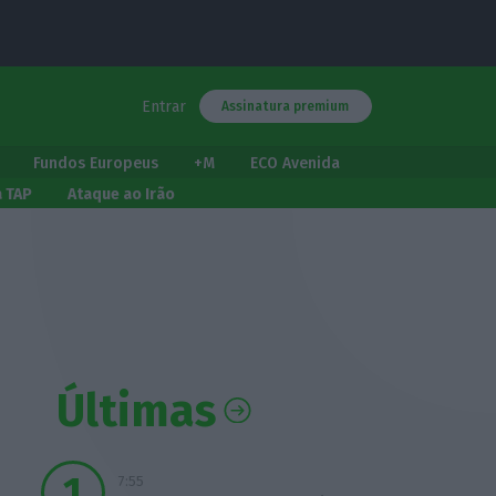
Entrar
Assinatura premium
Fundos Europeus
+M
ECO Avenida
a TAP
Ataque ao Irão
Últimas
7:55