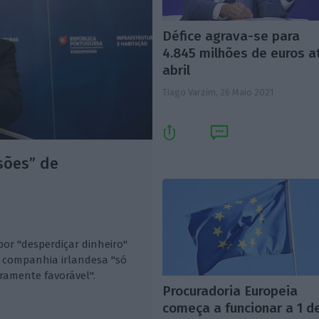
Défice agrava-se para
4.845 milhões de euros a
abril
Tiago Varzim,
26 Maio 2021
sões” de
por "desperdiçar dinheiro"
 companhia irlandesa "só
ramente favorável".
Procuradoria Europeia
começa a funcionar a 1 d