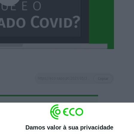
https://eco.sapo.pt/2021/05/30/%f0%9f%93%b9-o-que-e-o-certificado-covid-perguntou-ao-google-nos-respondemos/
Copiar
 ECO Premium
mação é mais importante do que
Damos valor à sua privacidade