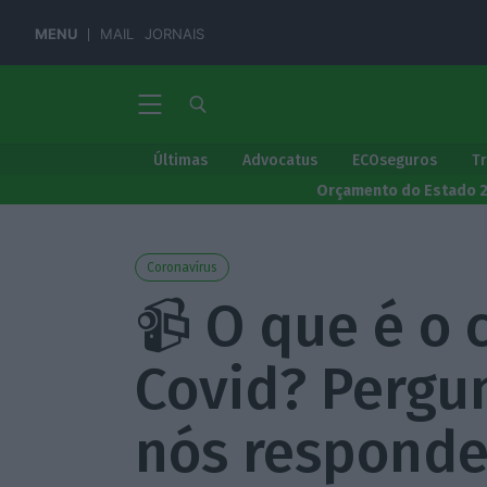
MENU
MAIL
JORNAIS
Últimas
Advocatus
ECOseguros
T
Orçamento do Estado 
Coronavírus
📹 O que é o 
Covid? Pergu
nós respond