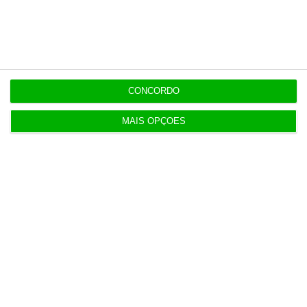
Últimas
6 Agosto 2026
Executivos da FIFA pressionados a aprovar plano
de Infantino
CONCORDO
MAIS OPÇÕES
6 Agosto 2026
Portugal com 680 óbitos em excesso em três
períodos do verão
6 Agosto 2026
Seguro: “inaceitável” que Estado se demita do
apoio social
6 Agosto 2026
Praias com “impactos significativos” devido ao