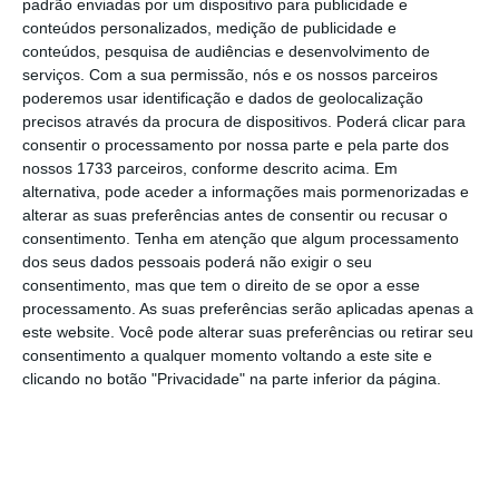
padrão enviadas por um dispositivo para publicidade e
semanas de subida dos preços dos
conteúdos personalizados, medição de publicidade e
conteúdos, pesquisa de audiências e desenvolvimento de
benchmarks
do petróleo. A perspetiva dos
serviços.
Com a sua permissão, nós e os nossos parceiros
analistas é que a tendência se mantenha,
poderemos usar identificação e dados de geolocalização
sendo que o Goldman Sachs, por exemplo,
precisos através da procura de dispositivos. Poderá clicar para
consentir o processamento por nossa parte e pela parte dos
apontou recentemente para que o Brent
nossos 1733 parceiros, conforme descrito acima. Em
atinja os 80 dólares por barril ainda este
alternativa, pode aceder a informações mais pormenorizadas e
verão.
alterar as suas preferências antes de consentir ou recusar o
consentimento.
Tenha em atenção que algum processamento
dos seus dados pessoais poderá não exigir o seu
Brent
Crude WTI
100
consentimento, mas que tem o direito de se opor a esse
processamento. As suas preferências serão aplicadas apenas a
este website. Você pode alterar suas preferências ou retirar seu
75
consentimento a qualquer momento voltando a este site e
clicando no botão "Privacidade" na parte inferior da página.
50
25