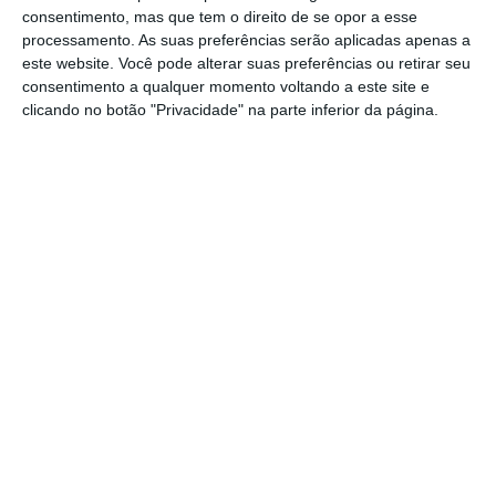
vacinadas com a primeira dose e 92% têm a
consentimento, mas que tem o direito de se opor a esse
vacinação completa. O objetivo é que 70% da
processamento. As suas preferências serão aplicadas apenas a
população tenha recebido pelo menos uma
este website. Você pode alterar suas preferências ou retirar seu
consentimento a qualquer momento voltando a este site e
dose da vacina em agosto (percentagem que,
clicando no botão "Privacidade" na parte inferior da página.
atualmente, se encontra nos 42%).
(Notícia atualizada pela última vez às 17h50)
https://eco.sapo.pt/2021/06/19/maiores-de-35-anos-podem-agendar-vacinacao-contra-a-covid-19-a-partir-de-segunda-feira/
Copiar
Assine o ECO Premium