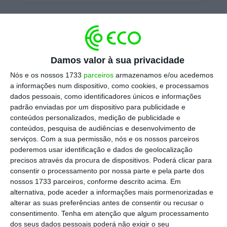
Atualmente, o
portal do autoagendamento
,
que permite aos cidadãos proporem uma
data e local mais conveniente para serem
Damos valor à sua privacidade
inoculados, só está disponível para pessoas
Nós e os nossos 1733
parceiros
armazenamos e/ou acedemos
com mais de 40 anos. Mas, a partir de
a informações num dispositivo, como cookies, e processamos
segunda-feira,
está previsto que baixe a
dados pessoais, como identificadores únicos e informações
fasquia, passando a abranger também os
padrão enviadas por um dispositivo para publicidade e
conteúdos personalizados, medição de publicidade e
indivíduos com idades entre 35 e 40
— e daí
conteúdos, pesquisa de audiências e desenvolvimento de
em diante.
serviços.
Com a sua permissão, nós e os nossos parceiros
poderemos usar identificação e dados de geolocalização
precisos através da procura de dispositivos. Poderá clicar para
Cerca de 25% da população portuguesa tem a
consentir o processamento por nossa parte e pela parte dos
nossos 1733 parceiros, conforme descrito acima. Em
vacinação completa
e já foram administradas
alternativa, pode aceder a informações mais pormenorizadas e
4,3 milhões de primeiras doses. 97% das
alterar as suas preferências antes de consentir ou recusar o
pessoas com mais de 80 anos já foram
consentimento.
Tenha em atenção que algum processamento
dos seus dados pessoais poderá não exigir o seu