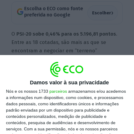
Escolha o ECO como fonte
›
Escolher
preferida no Google
O
PSI-20 sobe 0,46% para os 5.196,81 pontos
.
Entre as 18 cotadas, são mais as que se
encontram a negociar em “terreno”
vermelho, mas as subidas são suficientes
para puxar pelo índice.
Damos valor à sua privacidade
Em “terreno” positivo, destaque para o grupo
Nós e os nossos 1733
parceiros
armazenamos e/ou acedemos
EDP. A subsidiária
EDP Renováveis avança
a informações num dispositivo, como cookies, e processamos
dados pessoais, como identificadores únicos e informações
2,73% para os 21,04 euros, um máximo desde
padrão enviadas por um dispositivo para publicidade e
11 de fevereiro, liderando os ganhos na bolsa,
conteúdos personalizados, medição de publicidade e
enquanto a casa-mãe EDP sobe 2,03% para os
conteúdos, pesquisa de audiências e desenvolvimento de
serviços.
Com a sua permissão, nós e os nossos parceiros
4,73 euros.