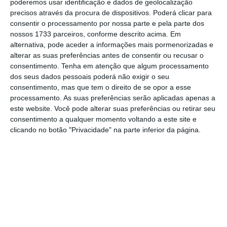
poderemos usar identificação e dados de geolocalização
precisos através da procura de dispositivos. Poderá clicar para
Nota também para a
Altri, que ganha 0,28%
consentir o processamento por nossa parte e pela parte dos
nossos 1733 parceiros, conforme descrito acima. Em
para os 5,355 euros,
no dia em que
termina a
alternativa, pode aceder a informações mais pormenorizadas e
oferta pública inicial (IPO) da Greenvolt
, para
alterar as suas preferências antes de consentir ou recusar o
a Jerónimo Martins, que soma 0,39% para os
consentimento.
Tenha em atenção que algum processamento
dos seus dados pessoais poderá não exigir o seu
16,70 euros, e para os CTT, que avançam
consentimento, mas que tem o direito de se opor a esse
0,39% para os 5,12 euros.
processamento. As suas preferências serão aplicadas apenas a
este website. Você pode alterar suas preferências ou retirar seu
consentimento a qualquer momento voltando a este site e
Produção de petróleo cai, mas vendas da Galp
clicando no botão "Privacidade" na parte inferior da página.
aceleram
Ler Mais
Por outro lado, no extremo oposto, encontra-
se a
Galp Energia, que perde 1,02% para os
8,886 euros
. Isto depois
da empresa liderada