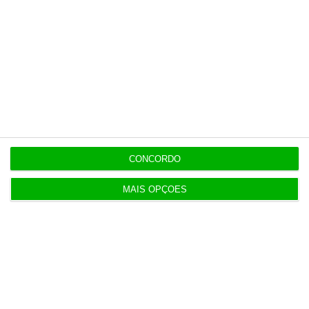
7 Agosto 2026
Bola da ‘mão de deus’ de Maradona em leilão por
dois milhões
7 Agosto 2026
Auditoria à Polícia Judiciaria foi pedida pelo atual
diretor
CONCORDO
MAIS OPÇÕES
7 Agosto 2026
Diretor financeiro da PJ nega obra feita por amigo
de Neves