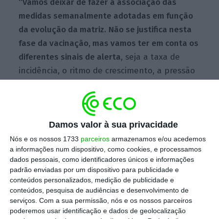
“Vamos deixar de fazer a associação das
medidas semanalmente adotadas em função
da evolução da matriz.
Não se justifica nesta
fase da vacinação, mas vamos ter em conta os
diferentes sinais de alerta
, seja a taxa de
incidência, o ritmo de crescimento, a pressão
sobre o SNS ou a taxa da mortalidade. Tendo
por base esse conjunto de indicadores, vamos
continuar a trabalhar para monitorizar o
Damos valor à sua privacidade
conjunto da evolução”, anunciou António
Costa, após a reunião do Conselho de
Nós e os nossos 1733
parceiros
armazenamos e/ou acedemos
a informações num dispositivo, como cookies, e processamos
Ministros.
dados pessoais, como identificadores únicos e informações
padrão enviadas por um dispositivo para publicidade e
conteúdos personalizados, medição de publicidade e
Face ao plano de desconfinamento em três
conteúdos, pesquisa de audiências e desenvolvimento de
serviços.
Com a sua permissão, nós e os nossos parceiros
fases,
é o nível de
vacinação completa que
poderemos usar identificação e dados de geolocalização
passa a ter a maior expressão no