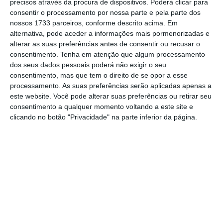
precisos através da procura de dispositivos. Poderá clicar para
levantamento das restrições
. “Estamos a um
consentir o processamento por nossa parte e pela parte dos
nossos 1733 parceiros, conforme descrito acima. Em
mês de ter 70% da população com vacinação
alternativa, pode aceder a informações mais pormenorizadas e
completa.
Podemos ter uma gestão mais
alterar as suas preferências antes de consentir ou recusar o
flexível e menos rígida do que a que tivemos
consentimento.
Tenha em atenção que algum processamento
dos seus dados pessoais poderá não exigir o seu
no passado
“, destacou o primeiro-ministro.
consentimento, mas que tem o direito de se opor a esse
processamento. As suas preferências serão aplicadas apenas a
Apesar da matriz de risco deixar de fazer
este website. Você pode alterar suas preferências ou retirar seu
consentimento a qualquer momento voltando a este site e
parte da equação, o
primeiro-ministro garante
clicando no botão "Privacidade" na parte inferior da página.
que vão “continuar a monitorizar a evolução
da pandemia”.
António Costa reconhece que o
“vírus tem uma capacidade de mutação
significativa e que essa mutação pode
perturbar a evolução normal da pandemia,
por isso é necessário continuar a proceder à
sua monitorização”, destaca.