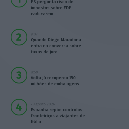
PS pergunta risco de
impostos sobre EDP
caducarem
9:07
Quando Diego Maradona
entra na conversa sobre
taxas de juro
8:59
Volta já recuperou 150
milhões de embalagens
7 Agosto 2026
Espanha repõe controlos
fronteiriços a viajantes de
Itália