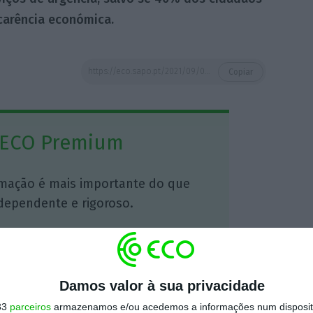
 carência económica.
https://eco.sapo.pt/2021/09/02/receitas-com-taxas-moderadoras-diminuiram-para-quase-metade-em-2020/
Copiar
 ECO Premium
mação é mais importante do que
dependente e rigoroso.
Premium e tenha acesso a notícias
nta, às reportagens e especiais que
ória.
Damos valor à sua privacidade
33
parceiros
armazenamos e/ou acedemos a informações num dispositi