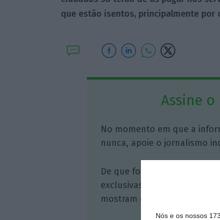
que estão isentos, principalmente por
Assine o
No momento em que a infor
nunca, apoie o jornalismo in
De que forma? Assine o ECO 
exclusivas, à opinião que co
mostram o outro lado da hist
Nós e os nossos 17