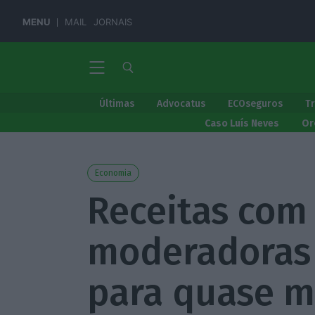
MENU
MAIL
JORNAIS
Últimas
Advocatus
ECOseguros
T
Caso Luís Neves
Or
Economia
Receitas com
moderadoras
para quase 