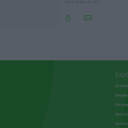
Lusa,
31 Agosto 2021
Exp
e
ECO N
Empre
Person
Descod
Entrev