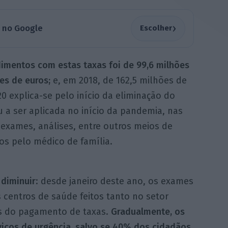
›
a no Google
Escolher
dimentos com estas taxas foi de 99,6 milhões
es de euros;
e, em 2018, de 162,5 milhões de
20 explica-se pelo início da eliminação do
a ser aplicada no início da pandemia, nas
exames, análises, entre outros meios de
s pelo médico de família.
diminuir
: desde janeiro deste ano, os exames
 centros de saúde feitos tanto no setor
os do pagamento de taxas.
Gradualmente, os
viços de urgência, salvo se 40% dos cidadãos