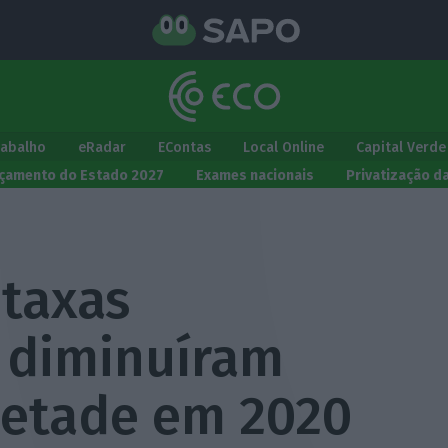
rabalho
eRadar
EContas
Local Online
Capital Verde
çamento do Estado 2027
Exames nacionais
Privatização d
 taxas
 diminuíram
metade em 2020