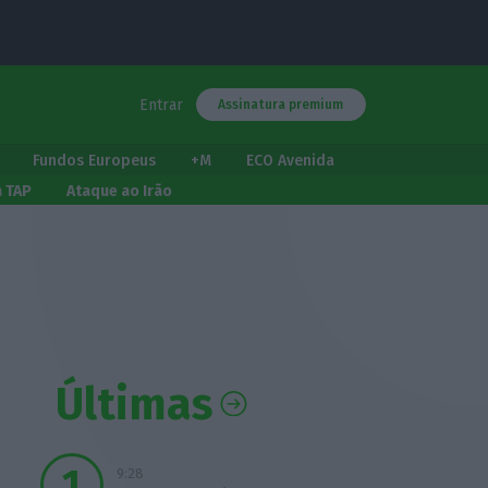
Entrar
Assinatura premium
Fundos Europeus
+M
ECO Avenida
a TAP
Ataque ao Irão
Últimas
9:28