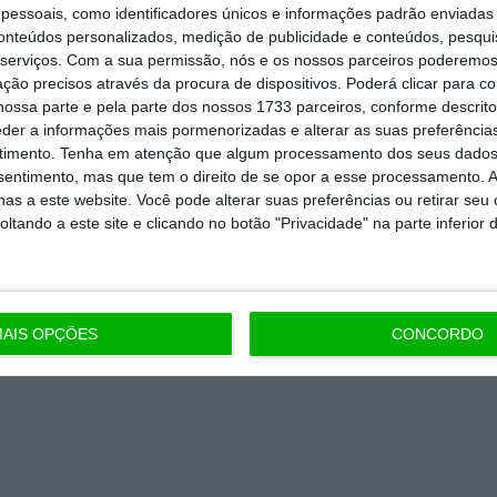
 de apoiar o ECO e os seus
essoais, como identificadores únicos e informações padrão enviadas 
conteúdos personalizados, medição de publicidade e conteúdos, pesqui
artida é o jornalismo independente,
serviços.
Com a sua permissão, nós e os nossos parceiros poderemos 
ção precisos através da procura de dispositivos. Poderá clicar para co
ossa parte e pela parte dos nossos 1733 parceiros, conforme descrit
eder a informações mais pormenorizadas e alterar as suas preferência
Assine já
timento.
Tenha em atenção que algum processamento dos seus dados
nsentimento, mas que tem o direito de se opor a esse processamento. A
todos os planos
as a este website. Você pode alterar suas preferências ou retirar seu
tando a este site e clicando no botão "Privacidade" na parte inferior 
AIS OPÇÕES
CONCORDO