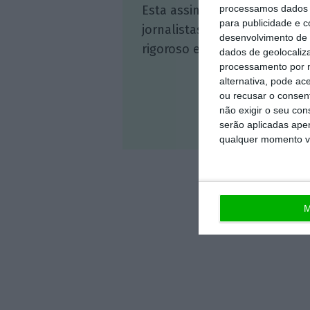
Esta assinatura é uma forma
processamos dados p
para publicidade e 
jornalistas. A nossa contrap
desenvolvimento de 
rigoroso e credível.
dados de geolocaliza
processamento por n
alternativa, pode ac
ou recusar o consen
não exigir o seu co
Veja 
serão aplicadas apen
qualquer momento vol
M