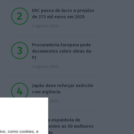
ERC passa de lucro a prejuízo
de 273 mil euros em 2025
3 Agosto 2026
Procuradoria Europeia pede
documentos sobre obras da
PJ
3 Agosto 2026
Japão deve reforçar exército
com urgência
4 Agosto 2026
Empresa espanhola de
EdTech entre as 50 melhores
vo, como cookies, e
do mundo