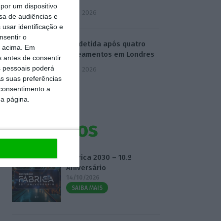
por um dispositivo
5 Agosto 2026
sa de audiências e
usar identificação e
nsentir o
Mulher detida após quatro
o acima. Em
esfaqueamentos em Londres
s antes de consentir
 pessoais poderá
5 Agosto 2026
s suas preferências
 consentimento a
da página.
Eventos
Fábrica 2030 – 10.º
Aniversário
14/10/2026
SAIBA MAIS