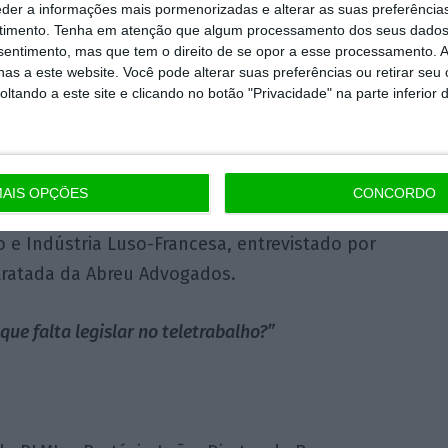
eder a informações mais pormenorizadas e alterar as suas preferência
timento.
Tenha em atenção que algum processamento dos seus dados
nsentimento, mas que tem o direito de se opor a esse processamento. A
fios, aprendizagens e a sustentabilidade num
as a este website. Você pode alterar suas preferências ou retirar seu
tando a este site e clicando no botão "Privacidade" na parte inferior 
AIS OPÇÕES
CONCORDO
l da Lordelodis (E. Leclerc Guimarães) e
o e Indústria
Luso-Francesa
, entrevistado por
tratada da Abreu Advogados.
ue falta legislar no teletrabalho?”