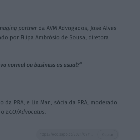
naging partner
da AVM Advogados, José Alves
do por Filipa Ambrósio de Sousa, diretora
vo normal ou business as usual?”
io da PRA, e Lin Man, sócia da PRA, moderado
 do
ECO/Advocatus
.
https://eco.sapo.pt/2021/09/15/2-a-edicao-da-advocatus-summit-porto-arranca-a-22-de-setembro/
Copiar