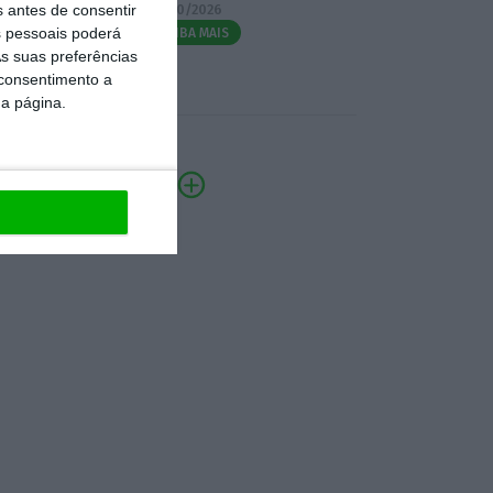
s antes de consentir
07/10/2026
 pessoais poderá
SAIBA MAIS
s suas preferências
 consentimento a
da página.