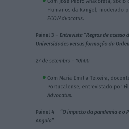
Com José Pedro Anacoreta, sócio d
Humanos da Rangel, moderado por 
ECO/Advocatus
.
Painel 3 –
Entrevista “Regras de acesso 
Universidades versus formação da Ord
27 de setembro – 10h00
Com Maria Emília Teixeira, docent
Portucalense, entrevistado por Fi
Advocatus
.
Painel 4 –
“O impacto da pandemia e o P
Angola”