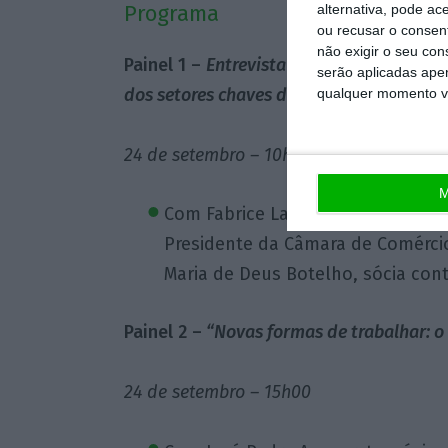
Programa
alternativa, pode ac
ou recusar o consen
não exigir o seu co
Painel
1 –
Entrevista “Distribuição: desa
serão aplicadas apen
dos setores chaves da economia”
qualquer momento vol
24 de setembro – 10h00
M
Com
Fabrice Lachize, Diretor Gera
Presidente da Câmara de Comérci
Maria de Deus Botelho, sócia con
Painel 2 –
“Novas formas de trabalhar: o q
24 de setembro – 15h00