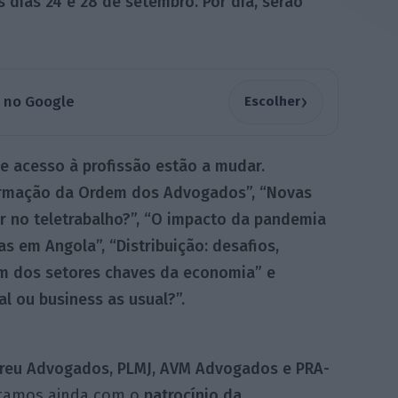
s dias 24 e 28 de setembro. Por dia, serão
›
a no Google
Escolher
e acesso à profissão estão a mudar.
ormação da Ordem dos Advogados”, “Novas
lar no teletrabalho?”, “O impacto da pandemia
s em Angola”, “Distribuição: desafios,
um dos setores chaves da economia” e
 ou business as usual?”.
reu Advogados, PLMJ, AVM Advogados e PRA-
tamos ainda com o
patrocínio da