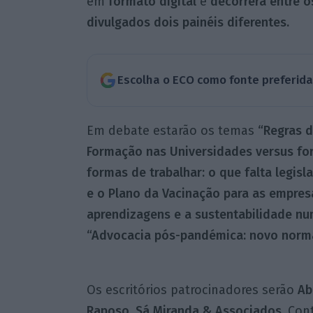
em
formato digital
e
decorrerá entre o
divulgados dois painéis diferentes.
Escolha o ECO como fonte preferid
Em debate estarão os temas
“Regras d
Formação nas Universidades versus f
formas de trabalhar: o que falta legis
e o Plano da Vacinação para as empresa
aprendizagens e a sustentabilidade n
“Advocacia pós-pandémica: novo normal
Os escritórios patrocinadores serão
Ab
Raposo, Sá Miranda &
Associados.
Con