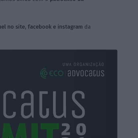
el no site, facebook e instagram
da