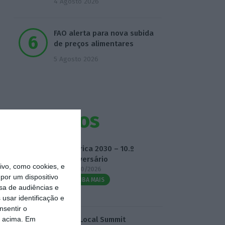
4 Agosto 2026
FAO alerta para nova subida
de preços alimentares
5 Agosto 2026
Eventos
Fábrica 2030 – 10.º
Aniversário
vo, como cookies, e
14/10/2026
por um dispositivo
SAIBA MAIS
sa de audiências e
usar identificação e
nsentir o
o acima. Em
3.º Local Summit