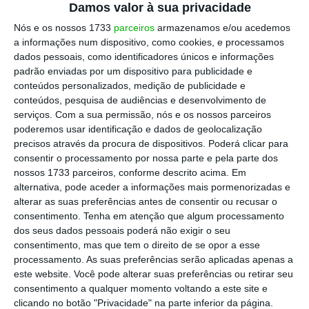
Damos valor à sua privacidade
Ecológico Europeu (European Green Deal).
Nós e os nossos 1733
parceiros
armazenamos e/ou acedemos
a informações num dispositivo, como cookies, e processamos
O ministro referiu que “relativamente ao
dados pessoais, como identificadores únicos e informações
padrão enviadas por um dispositivo para publicidade e
transporte ferroviário, esta estratégia traça
conteúdos personalizados, medição de publicidade e
como objetivos duplicar o transporte de
conteúdos, pesquisa de audiências e desenvolvimento de
mercadorias e triplicar o número de
serviços.
Com a sua permissão, nós e os nossos parceiros
poderemos usar identificação e dados de geolocalização
passageiros em alta velocidade até 2050,
precisos através da procura de dispositivos. Poderá clicar para
tendo em conta os níveis de 2015”.
consentir o processamento por nossa parte e pela parte dos
nossos 1733 parceiros, conforme descrito acima. Em
alternativa, pode aceder a informações mais pormenorizadas e
Passageiros nos comboios caem para metade no 1º
alterar as suas preferências antes de consentir ou recusar o
trimestre
consentimento.
Tenha em atenção que algum processamento
Ler Mais
dos seus dados pessoais poderá não exigir o seu
consentimento, mas que tem o direito de se opor a esse
processamento. As suas preferências serão aplicadas apenas a
Considerando os objetivos “muito ambiciosos”
este website. Você pode alterar suas preferências ou retirar seu
consentimento a qualquer momento voltando a este site e
devido ao investimento necessário para os
clicando no botão "Privacidade" na parte inferior da página.