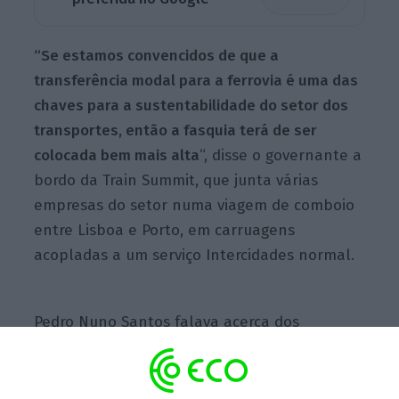
“Se estamos convencidos de que a
transferência modal para a ferrovia é uma das
chaves para a sustentabilidade do setor dos
transportes, então a fasquia terá de ser
colocada bem mais alta
“, disse o governante a
bordo da Train Summit, que junta várias
empresas do setor numa viagem de comboio
entre Lisboa e Porto, em carruagens
acopladas a um serviço Intercidades normal.
Pedro Nuno Santos falava acerca dos
objetivos elencados na Estratégia para a
Mobilidade Sustentável e Inteligente da
Comissão Europeia, elaborada no Pacto