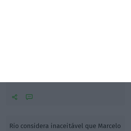
O candidato à liderança do PSD Paulo Rangel quer
antecipar o congresso previsto para janeiro e já terá
as 70 assinaturas necessárias para convocar o
Conselho Nacional extraordinário do PSD.
Rio considera inaceitável que Marcelo