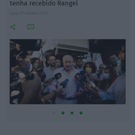
tenha recebido Rangel
Lusa,
27 Outubro 2021
J