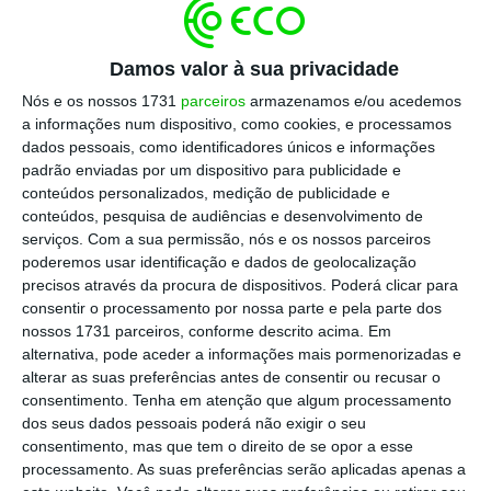
Em conferência de imprensa transmitida pela
SIC
Notícias
, Rangel sublinhou que
a
Damos valor à sua privacidade
marcação das diretas do PSD para 4 de
Nós e os nossos 1731
parceiros
armazenamos e/ou acedemos
dezembro é “perfeitamente compatível” com a
a informações num dispositivo, como cookies, e processamos
marcação de eleições legislativas nos
dados pessoais, como identificadores únicos e informações
padrão enviadas por um dispositivo para publicidade e
primeiros meses de 2022
. Garantirá “que o
conteúdos personalizados, medição de publicidade e
novo líder do partido, qualquer que ele seja,
conteúdos, pesquisa de audiências e desenvolvimento de
vai defrontar as eleições gerais com uma
serviços.
Com a sua permissão, nós e os nossos parceiros
poderemos usar identificação e dados de geolocalização
legitimidade forte, reforçada, em 2022 […]
precisos através da procura de dispositivos. Poderá clicar para
porque teve o voto dos seus militantes”,
consentir o processamento por nossa parte e pela parte dos
considerou.
nossos 1731 parceiros, conforme descrito acima. Em
alternativa, pode aceder a informações mais pormenorizadas e
alterar as suas preferências antes de consentir ou recusar o
Já a data prevista de 14, 15 e 16 de janeiro
consentimento.
Tenha em atenção que algum processamento
para o congresso de tomada de posse formal
dos seus dados pessoais poderá não exigir o seu
consentimento, mas que tem o direito de se opor a esse
dos órgãos do PSD não é vista com bons
processamento. As suas preferências serão aplicadas apenas a
olhos pelo candidato que defrontará Rui Rio.