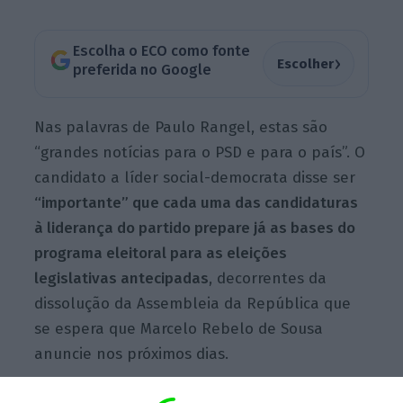
Escolha o ECO como fonte
›
Escolher
preferida no Google
Nas palavras de Paulo Rangel, estas são
“grandes notícias para o PSD e para o país”. O
candidato a líder social-democrata disse ser
“importante” que cada uma das candidaturas
à liderança do partido prepare já as bases do
programa eleitoral para as eleições
legislativas antecipadas
, decorrentes da
dissolução da Assembleia da República que
se espera que Marcelo Rebelo de Sousa
anuncie nos próximos dias.