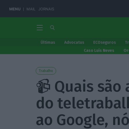
MENU
MAIL
JORNAIS
Últimas
Advocatus
ECOseguros
T
Caso Luís Neves
Or
Trabalho
📹 Quais são 
do teletraba
ao Google, n