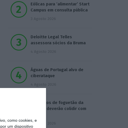
Eólicas para ‘alimentar’ Start
Campus em consulta pública
3 Agosto 2026
Deloitte Legal Telles
assessora sócios da Bruma
4 Agosto 2026
Águas de Portugal alvo de
ciberataque
4 Agosto 2026
Destroços de foguetão da
SpaceX deverão colidir com
Lua
vo, como cookies, e
5 Agosto 2026
por um dispositivo