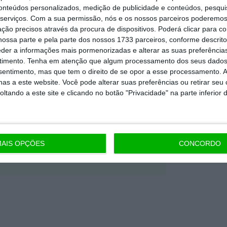
conteúdos personalizados, medição de publicidade e conteúdos, pesqui
Premium e tenha acesso a notícias
serviços.
Com a sua permissão, nós e os nossos parceiros poderemos 
nta, às reportagens e especiais que
ção precisos através da procura de dispositivos. Poderá clicar para co
ossa parte e pela parte dos nossos 1733 parceiros, conforme descrit
ória.
eder a informações mais pormenorizadas e alterar as suas preferência
timento.
Tenha em atenção que algum processamento dos seus dados
nsentimento, mas que tem o direito de se opor a esse processamento. A
 de apoiar o ECO e os seus
as a este website. Você pode alterar suas preferências ou retirar seu
artida é o jornalismo independente,
tando a este site e clicando no botão "Privacidade" na parte inferior 
Assine já
AIS OPÇÕES
CONCORDO
todos os planos