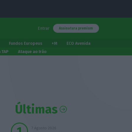
Entrar
Assinatura premium
Fundos Europeus
+M
ECO Avenida
a TAP
Ataque ao Irão
Últimas
7 Agosto 2026