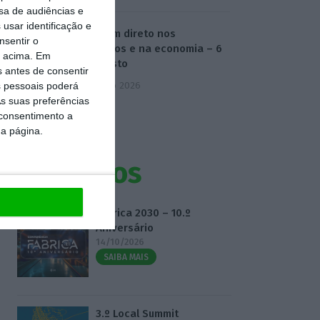
sa de audiências e
usar identificação e
O dia em direto nos
nsentir o
mercados e na economia – 6
o acima. Em
de agosto
s antes de consentir
6 Agosto 2026
 pessoais poderá
s suas preferências
 consentimento a
da página.
Eventos
Fábrica 2030 – 10.º
Aniversário
14/10/2026
SAIBA MAIS
3.º Local Summit