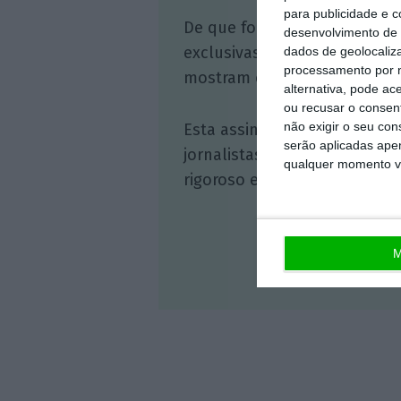
para publicidade e 
De que forma? Assine o ECO 
desenvolvimento de 
exclusivas, à opinião que co
dados de geolocaliza
processamento por n
mostram o outro lado da hist
alternativa, pode ac
ou recusar o consen
não exigir o seu co
Esta assinatura é uma forma
serão aplicadas apen
jornalistas. A nossa contrap
qualquer momento vol
rigoroso e credível.
M
Veja 