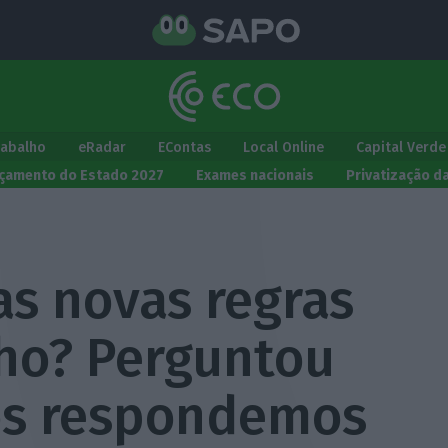
rabalho
eRadar
EContas
Local Online
Capital Verde
çamento do Estado 2027
Exames nacionais
Privatização d
as novas regras
lho? Perguntou
ós respondemos