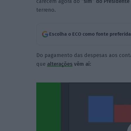
carecem agora do
“sim” do Presidente 
terreno.
Escolha o ECO como fonte preferid
Do pagamento das despesas aos contac
que
alterações
vêm aí
: