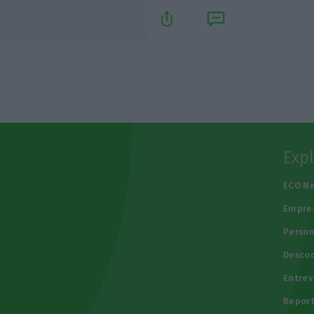
Exp
e
ECO N
Empre
Person
Descod
Entrev
Repor