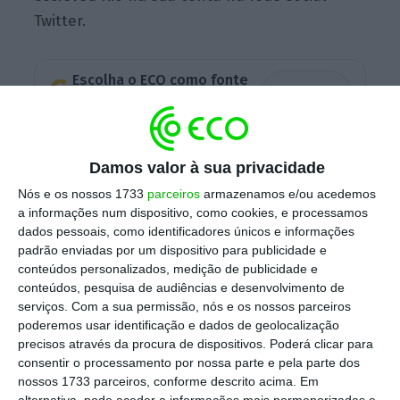
Twitter.
Escolha o ECO como fonte
›
Escolher
preferida no Google
O presidente do PSD e candidato a primeiro-
Damos valor à sua privacidade
ministro abordava o
“dom da ubiquidade”
do
Nós e os nossos 1733
parceiros
armazenamos e/ou acedemos
diretor da PJ, Luís Neves, que se desdobrou
a informações num dispositivo, como cookies, e processamos
em várias entrevistas aos canais de televisão
dados pessoais, como identificadores únicos e informações
padrão enviadas por um dispositivo para publicidade e
para explicar os contornos da detenção e do
conteúdos personalizados, medição de publicidade e
processo de extradição do fundador do BPP.
conteúdos, pesquisa de audiências e desenvolvimento de
serviços.
Com a sua permissão, nós e os nossos parceiros
poderemos usar identificação e dados de geolocalização
precisos através da procura de dispositivos. Poderá clicar para
Quem é Luís Neves, o diretor da PJ que capturou
consentir o processamento por nossa parte e pela parte dos
Rendeiro?
nossos 1733 parceiros, conforme descrito acima. Em
Ler Mais
alternativa, pode aceder a informações mais pormenorizadas e