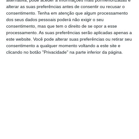
alterar as suas preferências antes de consentir ou recusar o
consentimento.
Tenha em atenção que algum processamento
“Deu uma conferência de imprensa de
dos seus dados pessoais poderá não exigir o seu
consentimento, mas que tem o direito de se opor a esse
manhã. Depois esteve na RTP às 13h, na CMTV
processamento. As suas preferências serão aplicadas apenas a
às 17h, na CNN às 19h e, exibindo o seu dom
este website. Você pode alterar suas preferências ou retirar seu
da ubiquidade, conseguiu estar às 20h, ao
consentimento a qualquer momento voltando a este site e
clicando no botão "Privacidade" na parte inferior da página.
mesmo tempo, na SIC e na TVI”, constou Rui
Rio, antes de ligar a detenção do ex-
banqueiro à proximidade da realização das
eleições, marcadas de 30 de janeiro.
Tweet from @RuiRioPSD
Luís Neves, de 56 anos é licenciado em
Direito, foi coordenador da Unidade Nacional
de Luta contra o Terrorismo até assumir o