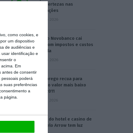
com incertezas nas
negociações
4 Agosto 2026
vo, como cookies, e
Lucro do Novobanco cai
por um dispositivo
15,6% com impostos e custos
sa de audiências e
da venda
usar identificação e
nsentir o
4 Agosto 2026
o acima. Em
s antes de consentir
 pessoais poderá
Desemprego recua para
s suas preferências
5,3%. É o valor mais baixo
 consentimento a
desde 2011
da página.
5 Agosto 2026
Compra do hotel e casino de
Troia pelo Arrow tem luz
verde