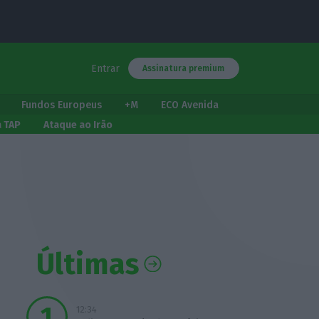
Entrar
Assinatura premium
Fundos Europeus
+M
ECO Avenida
a TAP
Ataque ao Irão
Últimas
12:34