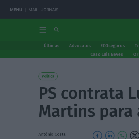
MENU
MAIL
JORNAIS
Últimas
Advocatus
ECOseguros
T
Caso Luís Neves
Or
Política
PS contrata L
Martins para 
António Costa