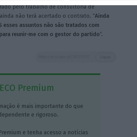
rado pelo trabalho de consultoria de
inda não terá acertado o contrato. “
Ainda
S esses assuntos não são tratados com
 para reunir-me com o gestor do partido
“.
https://eco.sapo.pt/2021/12/17/ps-contrata-luis-paixao-martins-para-as-legislativas/
Copiar
 ECO Premium
mação é mais importante do que
dependente e rigoroso.
Premium e tenha acesso a notícias