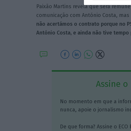
Paixão Martins revela que será remune
comunicação com António Costa, mas a
não acertámos o contrato porque no P
António Costa, e ainda não tive tempo
Assine o
No momento em que a infor
nunca, apoie o jornalismo in
De que forma? Assine o ECO 