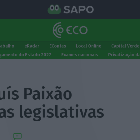
rabalho
eRadar
EContas
Local Online
Capital Verde
çamento do Estado 2027
Exames nacionais
Privatização d
uís Paixão
as legislativas