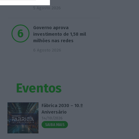
5 Agosto 2026
Governo aprova
investimento de 1,58 mil
milhões nas redes
6 Agosto 2026
Eventos
Fábrica 2030 – 10.º
Aniversário
14/10/2026
SAIBA MAIS