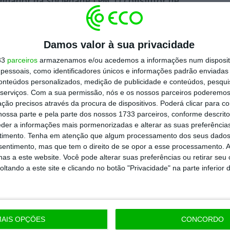
fundador da sociedade LPM. O consultor de
eitou um regresso temporário à vida ativa
António Costa. Confrontado pelo ECO, Luís
Damos valor à sua privacidade
iquei incomodado com o que ocorreu em
33
parceiros
armazenamos e/ou acedemos a informações num dispositi
zei-me para ajudar a campanha do PS
“.
essoais, como identificadores únicos e informações padrão enviadas 
conteúdos personalizados, medição de publicidade e conteúdos, pesqui
serviços.
Com a sua permissão, nós e os nossos parceiros poderemos 
tinha relacionado bem com António Costa, por
ção precisos através da procura de dispositivos. Poderá clicar para co
ossa parte e pela parte dos nossos 1733 parceiros, conforme descrit
nho admiração política, quando este era
eder a informações mais pormenorizadas e alterar as suas preferência
nte da Câmara Municipal de Lisboa, estando
timento.
Tenha em atenção que algum processamento dos seus dados
nsentimento, mas que tem o direito de se opor a esse processamento. A
L (Turismo de Lisboa), colaborei em
as a este website. Você pode alterar suas preferências ou retirar seu
as anteriores e agora interrompi a reforma
tando a este site e clicando no botão "Privacidade" na parte inferior 
 que já não tem funções executivas na
onsultor ressalva, ainda, que é, até maio,
o da ATL.
AIS OPÇÕES
CONCORDO