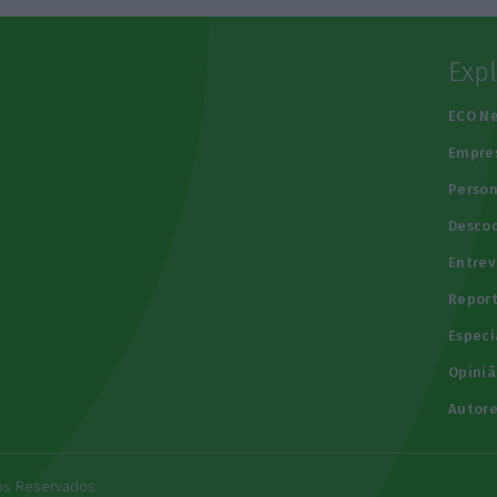
Exp
e
ECO N
Empre
Person
Descod
Entrev
Repor
Especi
Opiniã
Autore
tos Reservados