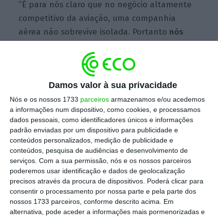
“É para nós claro que no negócio altamente
competitivo da aviação, uma companhia
aérea não sobrevive isolada. Portanto
nós
vamos trabalhar para que a TAP possa vir a
estar num grupo grande de aviação
“, afirmou
o ministro das infraestruturas. “Essa é a
Damos valor à sua privacidade
forma mais sólida de garantirmos também a
viabilidade da TAP a prazo”, acrescentou.
Nós e os nossos 1733
parceiros
armazenamos e/ou acedemos
a informações num dispositivo, como cookies, e processamos
dados pessoais, como identificadores únicos e informações
padrão enviadas por um dispositivo para publicidade e
Por isso, Pedro Nuno Santos diz que “
a TAP
conteúdos personalizados, medição de publicidade e
deve procurar parceiros. Esse é um trabalho
conteúdos, pesquisa de audiências e desenvolvimento de
serviços.
Com a sua permissão, nós e os nossos parceiros
que será feito nos próximos anos
“.
poderemos usar identificação e dados de geolocalização
precisos através da procura de dispositivos. Poderá clicar para
consentir o processamento por nossa parte e pela parte dos
Bruxelas aprova reestruturação da TAP. Empresa
nossos 1733 parceiros, conforme descrito acima. Em
cede 18 slots
alternativa, pode aceder a informações mais pormenorizadas e
Ler Mais