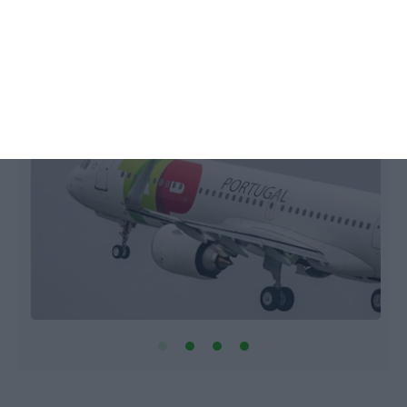
“impactos” da perda de slots
Lusa,
21 Dezembro 2021