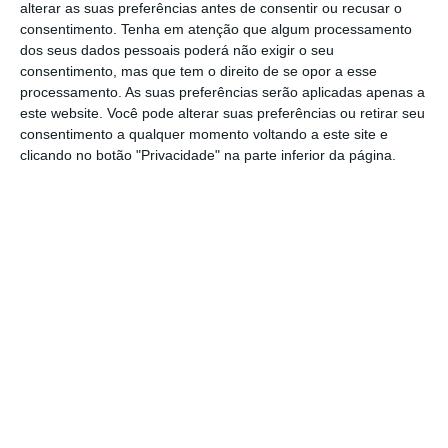
alterar as suas preferências antes de consentir ou recusar o
consentimento.
Tenha em atenção que algum processamento
dos seus dados pessoais poderá não exigir o seu
O governante foi ainda confrontado com a
consentimento, mas que tem o direito de se opor a esse
possibilidade de o PS não estar no Governo
processamento. As suas preferências serão aplicadas apenas a
este website. Você pode alterar suas preferências ou retirar seu
após as eleições legislativas de 30 de janeiro,
consentimento a qualquer momento voltando a este site e
sendo que o líder do PSD tem sido muito
clicando no botão "Privacidade" na parte inferior da página.
crítico das injeções na TAP.
“Eu compreendo que a TAP seja apetecível
para o debate político-partidário.
Quem quer
governar o país tem de ser capaz de tomar
decisões difíceis.
Nós tomámos uma decisão
difícil”, afirmou Pedro Nuno Santos sem referir
o nome de Rui Rio.
“Os partidos com responsabilidades têm