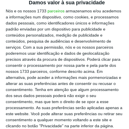
Damos valor à sua privacidade
terça-feira por Bruxelas, relativos ao segundo
Nós e os nossos 1733
parceiros
armazenamos e/ou acedemos
semestre de 2020. Haverá ainda uma última
a informações num dispositivo, como cookies, e processamos
tranche relativa ao primeiro semestre de
dados pessoais, como identificadores únicos e informações
padrão enviadas por um dispositivo para publicidade e
2021, que o ministro das Infraestruturas diz
conteúdos personalizados, medição de publicidade e
que será aprovado nos “próximos dias”. Em
conteúdos, pesquisa de audiências e desenvolvimento de
suma, o valor aproximado que o Estado vai
serviços.
Com a sua permissão, nós e os nossos parceiros
poderemos usar identificação e dados de geolocalização
colocar na companhia aérea não muda.
precisos através da procura de dispositivos. Poderá clicar para
consentir o processamento por nossa parte e pela parte dos
2. Cedência de 18
slots
aos
nossos 1733 parceiros, conforme descrito acima. Em
alternativa, pode aceder a informações mais pormenorizadas e
concorrentes
alterar as suas preferências antes de consentir ou recusar o
consentimento.
Tenha em atenção que algum processamento
A Comissão exigiu que a empresa alienasse
dos seus dados pessoais poderá não exigir o seu
consentimento, mas que tem o direito de se opor a esse
aos concorrentes 18
slots
(ou 9 pares de
processamento. As suas preferências serão aplicadas apenas a
faixas de descolagem e aterragem) no
este website. Você pode alterar suas preferências ou retirar seu
aeroporto Humberto Delgado. Um número
consentimento a qualquer momento voltando a este site e
clicando no botão "Privacidade" na parte inferior da página.
superior à proposta inicial do Governo (12