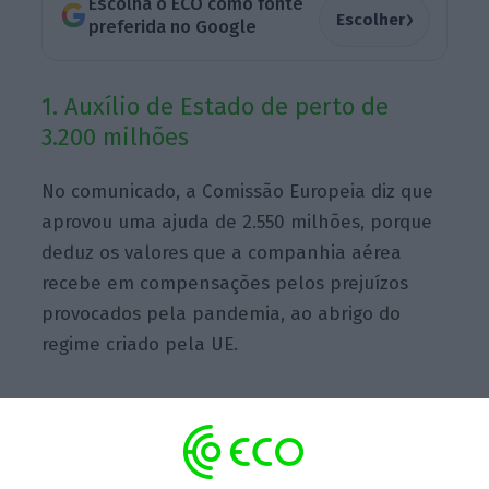
Escolha o ECO como fonte
›
Escolher
preferida no Google
1. Auxílio de Estado de perto de
3.200 milhões
No comunicado, a Comissão Europeia diz que
aprovou uma ajuda de 2.550 milhões, porque
deduz os valores que a companhia aérea
recebe em compensações pelos prejuízos
provocados pela pandemia, ao abrigo do
regime criado pela UE.
Este ano já foram injetados 462 milhões
desta forma pelo Estado, a que se vão juntar
mais 107,1 milhões aprovados também esta