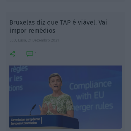
Bruxelas diz que TAP é viável. Vai
impor remédios
ECO, Lusa,
21 Dezembro 2021
M
1