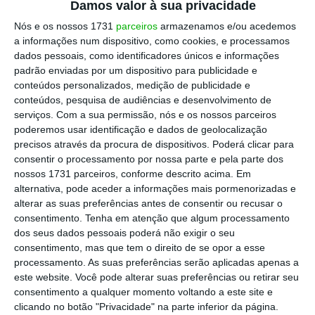
Damos valor à sua privacidade
ao aumento em 2019 dos ativos ponderados
Nós e os nossos 1731
parceiros
armazenamos e/ou acedemos
pelo risco relativos à cobertura de taxas de
a informações num dispositivo, como cookies, e processamos
juro das obrigações soberanas.
dados pessoais, como identificadores únicos e informações
padrão enviadas por um dispositivo para publicidade e
conteúdos personalizados, medição de publicidade e
O Fundo de Resolução detalha que, entre as
conteúdos, pesquisa de audiências e desenvolvimento de
diligências efetuadas – e que acabaram por
serviços.
Com a sua permissão, nós e os nossos parceiros
poderemos usar identificação e dados de geolocalização
dar razão ao banco –, estiveram uma
análise
precisos através da procura de dispositivos. Poderá clicar para
realizada pela PwC
das políticas prudencial e
consentir o processamento por nossa parte e pela parte dos
contabilística adotadas pelo NB no contexto
nossos 1731 parceiros, conforme descrito acima. Em
alternativa, pode aceder a informações mais pormenorizadas e
da gestão do risco de taxa de juro de carteira
alterar as suas preferências antes de consentir ou recusar o
de dívida soberana e impactos em fundos
consentimento.
Tenha em atenção que algum processamento
próprios;
um parecer do Banco de Portugal
; e
dos seus dados pessoais poderá não exigir o seu
consentimento, mas que tem o direito de se opor a esse
ainda a
opinião jurídica externa de dois
processamento. As suas preferências serão aplicadas apenas a
professores de Direito
.
este website. Você pode alterar suas preferências ou retirar seu
consentimento a qualquer momento voltando a este site e
clicando no botão "Privacidade" na parte inferior da página.
“O pagamento foi realizado após efetuadas as