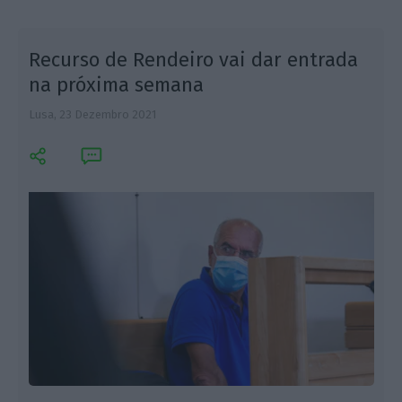
s
Recurso de Rendeiro vai dar entrada
na próxima semana
Lusa,
23 Dezembro 2021
J