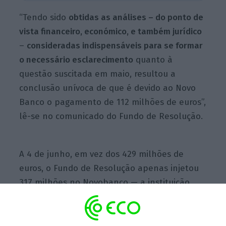
“Tendo sido
obtidas as análises – do ponto de
vista financeiro, económico, e também jurídico
–
consideradas indispensáveis para se formar
o necessário esclarecimento
quanto à
questão suscitada em maio, resultou a
conclusão unívoca de que é devido ao Novo
Banco o pagamento de 112 milhões de euros”,
lê-se no comunicado do Fundo de Resolução.
A 4 de junho, em vez dos 429 milhões de
euros, o Fundo de Resolução apenas injetou
317 milhões no Novobanco — a instituição
liderada por António Ramalho
contestou a
decisão nos tribunais
–, tendo
retido 112
milhões por dúvidas das Finanças em relação