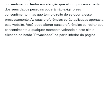
consentimento.
Tenha em atenção que algum processamento
entrada
e para os quais as partes não
dos seus dados pessoais poderá não exigir o seu
estavam em concorrência potencial entre si
consentimento, mas que tem o direito de se opor a esse
durante o período de aplicação da cláusula
processamento. As suas preferências serão aplicadas apenas a
este website. Você pode alterar suas preferências ou retirar seu
de não concorrência.
consentimento a qualquer momento voltando a este site e
clicando no botão "Privacidade" na parte inferior da página.
Uma primeira decisão semelhante
tinha sido
adotada pelo executivo comunitário em 2013
,
mas o valor da multa foi anulado pelo
Tribunal de Justiça da UE em 2017,
confirmando uma decisão do Tribunal Geral,
que considerou que a Comissão deveria ter
analisado os argumentos das partes de que
não havia concorrência potencial entre elas
em certos mercados e que esses mercados
deveriam ter sido excluídos do valor das
vendas com base nas quais as coimas foram