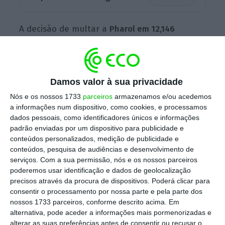
A decisão de multar a
Pharol em 12,146
milhões de euros e a espanhola Telefónica em
66,894 milhões
foi adotada esta terça-feira
por as empresas de telecomunicações terem
Damos valor à sua privacidade
acordado em não concorrer entre si nos
Nós e os nossos 1733
parceiros
armazenamos e/ou acedemos
mercados ibéricos de telecomunicações, na
a informações num dispositivo, como cookies, e processamos
sequência da venda da brasileira Vivo (no
dados pessoais, como identificadores únicos e informações
Brasil) aos espanhóis.
padrão enviadas por um dispositivo para publicidade e
conteúdos personalizados, medição de publicidade e
conteúdos, pesquisa de audiências e desenvolvimento de
serviços.
Com a sua permissão, nós e os nossos parceiros
A decisão, precisa a Comissão Europeia em
poderemos usar identificação e dados de geolocalização
comunicado, tem plenamente em conta o
precisos através da procura de dispositivos. Poderá clicar para
consentir o processamento por nossa parte e pela parte dos
acórdão do Tribunal Geral e
exclui os serviços
nossos 1733 parceiros, conforme descrito acima. Em
do valor das vendas para os quais foram
alternativa, pode aceder a informações mais pormenorizadas e
encontradas barreiras intransponíveis à
alterar as suas preferências antes de consentir ou recusar o