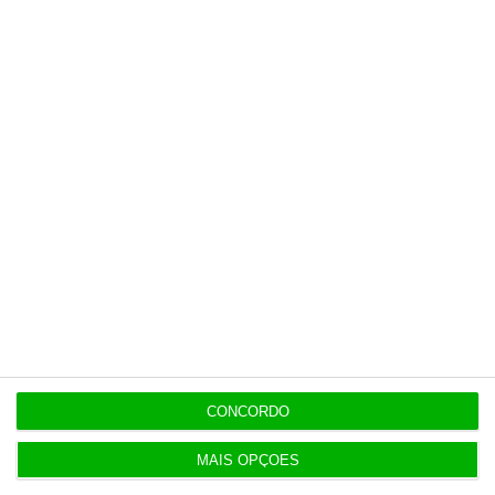
para TC
ENTREVISTA
8 Agosto 2026
“Já todos interagimos com bots maus e bons. Mais
maus do que bons”
Populares
“Já todos interagimos com bots maus e bons. Mais
maus do que bons”
CONCORDO
8 Agosto 2026
MAIS OPÇÕES