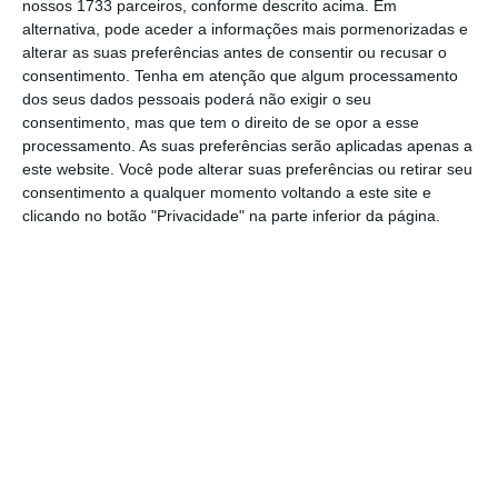
nossos 1733 parceiros, conforme descrito acima. Em
A Fitch tinha já incorporado a proposta de OE
alternativa, pode aceder a informações mais pormenorizadas e
nas previsões, que apontam então para um
alterar as suas preferências antes de consentir ou recusar o
consentimento.
Tenha em atenção que algum processamento
défice de 3,2% do PIB até o final de 2022. As
dos seus dados pessoais poderá não exigir o seu
projeções da agência apontam também que,
consentimento, mas que tem o direito de se opor a esse
após 2022, “a
política orçamental permaneça
processamento. As suas preferências serão aplicadas apenas a
este website. Você pode alterar suas preferências ou retirar seu
favorável à redução da dívida pública,
que
consentimento a qualquer momento voltando a este site e
atingiu o pico em 2020 em 135,2% do PIB” e
clicando no botão "Privacidade" na parte inferior da página.
que estimam que tenha caído para 127,4% do
PIB em 2021, projetando que fique em 123,9%
do PIB até 2023.
Estas
estimativas são
“sustentadas pelo histórico de disciplina
orçamental de Portugal e aderência às regras
orçamentais da UE nos últimos anos”,
sinalizam.
A entidade sublinha ainda que um Governo