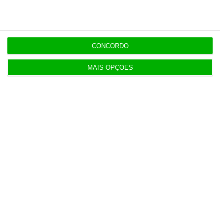
Diretor financeiro da PJ nega obra feita por amigo
de Neves
CONCORDO
MAIS OPÇÕES
Populares
Perdoai-lhes, São “Nossos”
3 Agosto 2026
Dívida pública sobe para 93% do PIB no segundo
trimestre
3 Agosto 2026