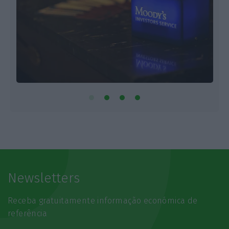
Newsletters
Receba gratuitamente informação económica de
referência