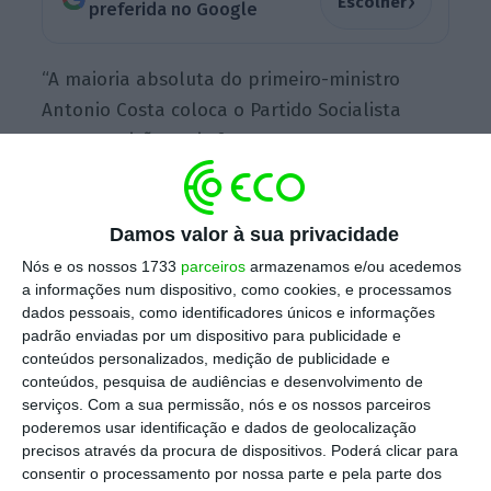
›
Escolher
preferida no Google
“A maioria absoluta do primeiro-ministro
Antonio Costa coloca o Partido Socialista
numa posição mais forte para avançar na
agenda orçamental e económica”, salienta a
agência de
rating
, numa nota publicada esta
terça-feira. Desta forma, é “provável” que o
Damos valor à sua privacidade
Orçamento do Estado seja aprovado sem
Nós e os nossos 1733
parceiros
armazenamos e/ou acedemos
a informações num dispositivo, como cookies, e processamos
“mudanças significativas”.
dados pessoais, como identificadores únicos e informações
padrão enviadas por um dispositivo para publicidade e
conteúdos personalizados, medição de publicidade e
conteúdos, pesquisa de audiências e desenvolvimento de
Maioria absoluta do PS facilita execução do PRR,
serviços.
Com a sua permissão, nós e os nossos parceiros
diz Moody’s
poderemos usar identificação e dados de geolocalização
Ler Mais
precisos através da procura de dispositivos. Poderá clicar para
consentir o processamento por nossa parte e pela parte dos