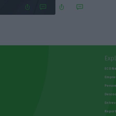
Exp
e
ECO N
Empre
Person
Descod
Entrev
Repor