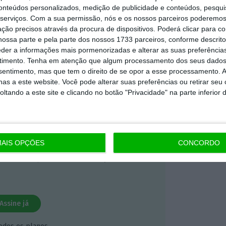
conteúdos personalizados, medição de publicidade e conteúdos, pesqui
 ECO Premium
serviços.
Com a sua permissão, nós e os nossos parceiros poderemos 
ção precisos através da procura de dispositivos. Poderá clicar para co
ossa parte e pela parte dos nossos 1733 parceiros, conforme descrit
mação é mais importante do que
eder a informações mais pormenorizadas e alterar as suas preferência
dependente e rigoroso.
timento.
Tenha em atenção que algum processamento dos seus dados
nsentimento, mas que tem o direito de se opor a esse processamento. A
as a este website. Você pode alterar suas preferências ou retirar seu
Premium e tenha acesso a notícias
tando a este site e clicando no botão "Privacidade" na parte inferior 
nta, às reportagens e especiais que
ória.
 de apoiar o ECO e os seus
AIS OPÇÕES
CONCORDO
artida é o jornalismo independente,
Assine já