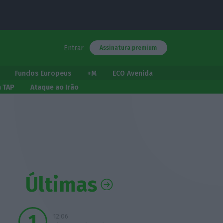
Entrar
Assinatura premium
Fundos Europeus
+M
ECO Avenida
a TAP
Ataque ao Irão
Últimas
12:06