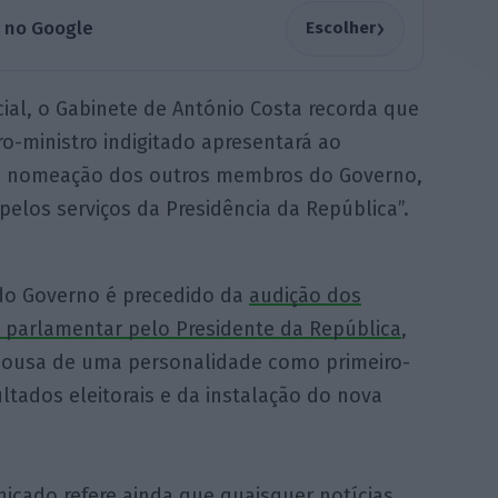
›
a no Google
Escolher
al, o Gabinete de António Costa recorda que
ro-ministro indigitado apresentará ao
de nomeação dos outros membros do Governo,
pelos serviços da Presidência da República”.
do Governo é precedido da
audição dos
o parlamentar pelo Presidente da República
,
 Sousa de uma personalidade como primeiro-
ultados eleitorais e da instalação do nova
icado refere ainda que quaisquer notícias