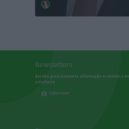
Newsletters
Receba gratuitamente informação económica d
referência
Subscrever