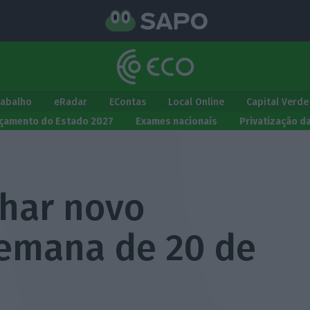
rabalho
eRadar
EContas
Local Online
Capital Verde
çamento do Estado 2027
Exames nacionais
Privatização d
char novo
emana de 20 de