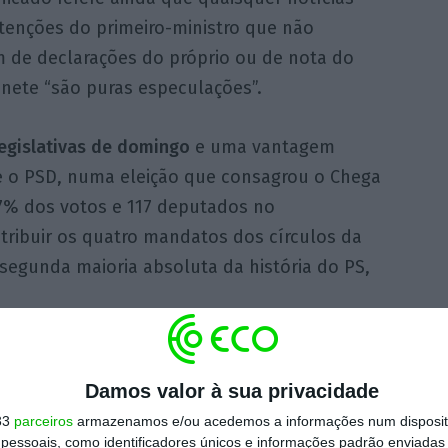
ntenções do primeiro-ministro que não
m de declarações do próprio ou de nota do
inete “são puras especulações”.
legislativas de domingo
e uma vantagem
re o PSD, numa eleição que consagrou o Chega
1,7% dos votos e 117 deputados no
tribuir os quatro mandatos dos círculos da
segunda maioria absoluta da história do PS,
https://eco.sapo.pt/2022/02/01/ps-estima-fechar-novo-governo-na-semana-de-20-de-fevereiro/
Copiar
Damos valor à sua privacidade
33
parceiros
armazenamos e/ou acedemos a informações num dispositi
essoais, como identificadores únicos e informações padrão enviadas 