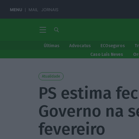
MENU
MAIL
JORNAIS
Últimas
Advocatus
ECOseguros
T
Caso Luís Neves
Or
Atualidade
PS estima fe
Governo na s
fevereiro