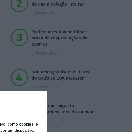
do que a Seleção inteira?
5 Agosto 2026
Professores temem falhar
prazo de reapreciações de
exames
5 Agosto 2026
Irão ameaça infraestruturas
do Golfo se EUA atacarem
6 Agosto 2026
Praias com “impactos
significativos” devido ao mau
tempo
vo, como cookies, e
6 Agosto 2026
por um dispositivo