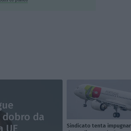
todos os planos
gue
 dobro da
Sindicato tenta impugna
a UE