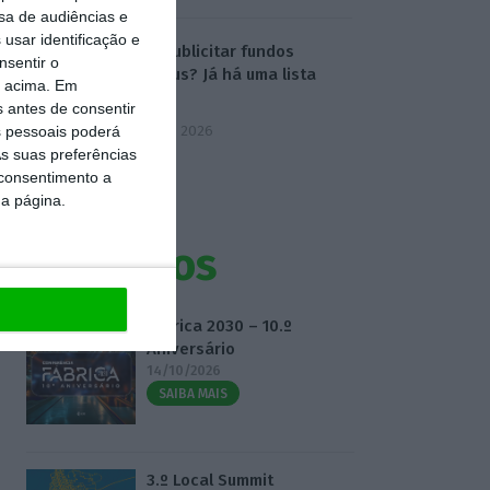
sa de audiências e
usar identificação e
Onde publicitar fundos
nsentir o
europeus? Já há uma lista
o acima. Em
oficial
s antes de consentir
7 Agosto 2026
 pessoais poderá
s suas preferências
 consentimento a
da página.
Eventos
Fábrica 2030 – 10.º
Aniversário
14/10/2026
SAIBA MAIS
3.º Local Summit