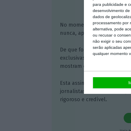
para publicidade e 
Assine o
desenvolvimento de 
dados de geolocaliza
processamento por n
No momento em que a infor
alternativa, pode ac
nunca, apoie o jornalismo in
ou recusar o consen
não exigir o seu co
serão aplicadas apen
De que forma? Assine o ECO 
qualquer momento vol
exclusivas, à opinião que co
mostram o outro lado da hist
Esta assinatura é uma forma
M
jornalistas. A nossa contrap
rigoroso e credível.