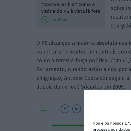
“Costa wins big.” Como a
sobre i
vitória do PS é vista lá fora
resulte
Ler Mais
seu gab
O
PS alcançou a maioria absoluta nas 
superior a 13 pontos percentuais sob
como a terceira força política. Com 4
Parlamento, quando estão ainda por a
emigração, António Costa conseguiu a 
depois da de José Sócrates em 2005.
Nós e os nossos 17
processamos dados p