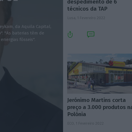
despedimento de 6
técnicos da TAP
Lusa,
1 Fevereiro 2022
eykam, da Aquila Capital,
". "As baterias têm de
energias fósseis".
Jerónimo Martins corta
preço a 3.000 produtos n
Polónia
ECO,
1 Fevereiro 2022