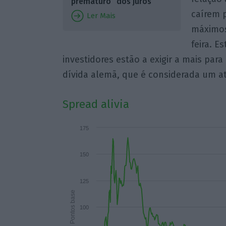
prematuro” dos juros
caírem p
Ler Mais
máximos
feira. E
investidores estão a exigir a mais par
dívida alemã, que é considerada um at
Spread alivia
175
150
125
Pontos base
100