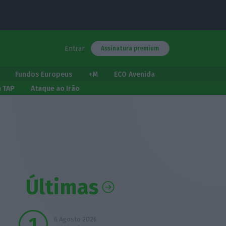
Entrar
Assinatura premium
Fundos Europeus
+M
ECO Avenida
a TAP
Ataque ao Irão
Últimas
6 Agosto 2026