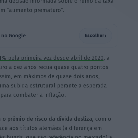
uma decisão informada sobre o rumo da taxa
 um “aumento prematuro”.
›
a no Google
Escolher
1% pela primeira vez desde abril de 2020
, a
uro a dez anos recua quase quatro pontos
ssim, em máximos de quase dois anos,
uma subida estrutural perante a esperada
 para combater a inflação.
m
o prémio de risco da dívida desliza
, com o
ace aos títulos alemães (a diferença em
às bunds, que são referência no mercado) a