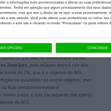
eder a informações mais pormenorizadas e alterar as suas preferência
rto das condições por parte dos investidores.
timento.
Tenha em atenção que algum processamento dos seus dados
nsentimento, mas que tem o direito de se opor a esse processamento. A
as a este website. Você pode alterar suas preferências ou retirar seu
ia
e
Espanha
também sentiam um ligeiro
tando a este site e clicando no botão "Privacidade" na parte inferior 
lação à sua dívida, depois de alguma pressão
z anos desce hoje para 1,775% e a espanhola
AIS OPÇÕES
CONCORDO
Parlamento que
não há necessidade de um
 na Zona Euro
, pois inflação deverá cair dos
 em torno de 2%, que é o objetivo do BCE.
lação irá estabilizar no nosso objetivo, mas
irá ficar persistentemente e
o médio prazo, o que iria requerer um aperto
sidente do BCE.