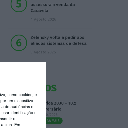
assessoram venda da
Caravela
4 Agosto 2026
Zelensky volta a pedir aos
aliados sistemas de defesa
5 Agosto 2026
Eventos
vo, como cookies, e
por um dispositivo
Fábrica 2030 – 10.º
sa de audiências e
Aniversário
usar identificação e
14/10/2026
nsentir o
SAIBA MAIS
o acima. Em