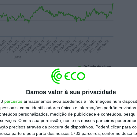
/2020
2/01/2021
16/02/2021
11/03/2021
07/04/2021
30/04/2021
25/05/2021
17/06/2021
12/07/2021
04/08/2021
27/08/2021
21/09/2021
14/10/2021
09/11/2021
02/12/2021
27/12/2021
19/01/2022
Data
Prémio de risco
Damos valor à sua privacidade
 a cinco anos também têm os juros em queda,
33
parceiros
armazenamos e/ou acedemos a informações num dispositi
ara 0,295%.
essoais, como identificadores únicos e informações padrão enviadas 
conteúdos personalizados, medição de publicidade e conteúdos, pesqui
serviços.
Com a sua permissão, nós e os nossos parceiros poderemos 
al ir ao mercado esta quarta-feira
para obter
ção precisos através da procura de dispositivos. Poderá clicar para co
ossa parte e pela parte dos nossos 1733 parceiros, conforme descrit
e euros em obrigações
com os prazos de seis