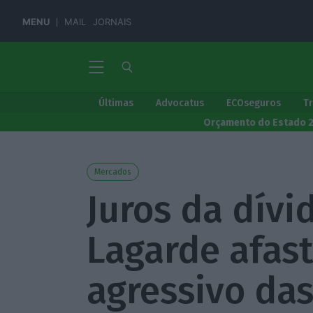
MENU
MAIL
JORNAIS
Últimas
Advocatus
ECOseguros
T
Orçamento do Estado 
Mercados
Juros da dívi
Lagarde afast
agressivo das