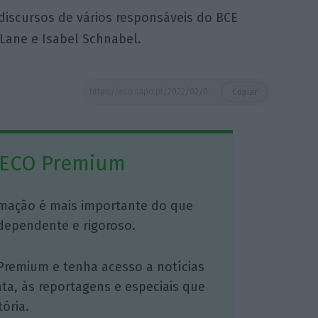
 discursos de vários responsáveis do BCE
 Lane e Isabel Schnabel.
https://eco.sapo.pt/2022/02/08/juros-da-divida-aliviam-apos-lagarde-afastar-aperto-agressivo-das-taxas-do-bce/
Copiar
 ECO Premium
mação é mais importante do que
dependente e rigoroso.
Premium e tenha acesso a notícias
nta, às reportagens e especiais que
ória.