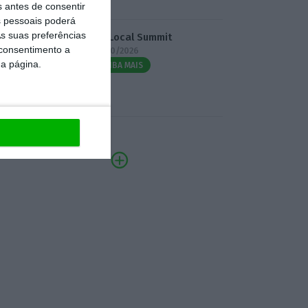
s antes de consentir
 pessoais poderá
s suas preferências
3.º Local Summit
 consentimento a
07/10/2026
da página.
SAIBA MAIS