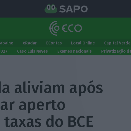
rabalho
eRadar
EContas
Local Online
Capital Verde
2027
Caso Luís Neves
Exames nacionais
Privatização d
da aliviam após
ar aperto
 taxas do BCE