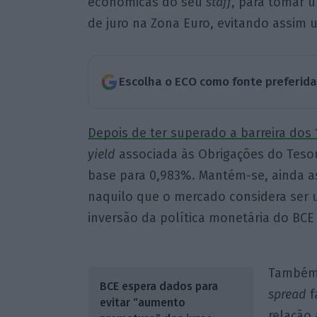
económicas do seu
staff
, para tomar 
de juro na Zona Euro, evitando assim
Escolha o ECO como fonte preferid
Depois de ter superado a barreira dos 
yield
associada às Obrigações do Teso
base para 0,983%. Mantém-se, ainda a
naquilo que o mercado considera ser 
inversão da política monetária do BCE
També
BCE espera dados para
spread
f
evitar “aumento
relação 