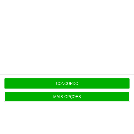
Amigo de Neves também fez obra para diretor
financeiro da PJ
19:14
Fecho de fábrica de calçado em Gaia atira 54 para
desemprego
CONCORDO
Populares
MAIS OPÇÕES
Serão os salários apenas a ponta de um
icebergue?
3 Agosto 2026