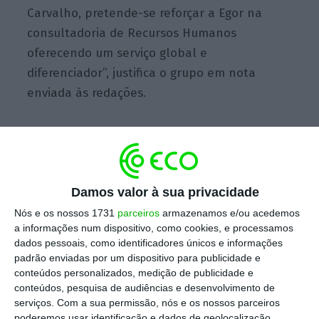
Carvalho, pretende-se reforçar a Egor na
consultadoria de Recursos Humanos
oferecendo um serviço global e
diferenciador”, justifica o grupo em nota
enviada às redações.
Elsa Carvalho conta com “mais de 25 anos de
experiência reportando a CEO
, incluindo
experiência internacional em diferentes
Damos valor à sua privacidade
desafios de negócios e indústrias (serviços
Nós e os nossos 1731
parceiros
armazenamos e/ou acedemos
financeiros e bancários, energia, saúde,
a informações num dispositivo, como cookies, e processamos
dados pessoais, como identificadores únicos e informações
automóvel, bens de consumo, seguros”, tendo
padrão enviadas por um dispositivo para publicidade e
desenvolvido a sua atividade em diferentes
conteúdos personalizados, medição de publicidade e
geografias, destaca a Egor.
conteúdos, pesquisa de audiências e desenvolvimento de
serviços.
Com a sua permissão, nós e os nossos parceiros
poderemos usar identificação e dados de geolocalização