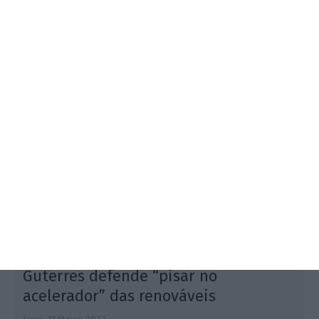
A Endesa admitiu ao ECO que a solução ibérica a
apresentar à UE "deve envolver um limite aplicável a
todas as utilizações de gás, e não apenas às
instalações de ciclo combinado".
Guterres defende “pisar no
acelerador” das renováveis