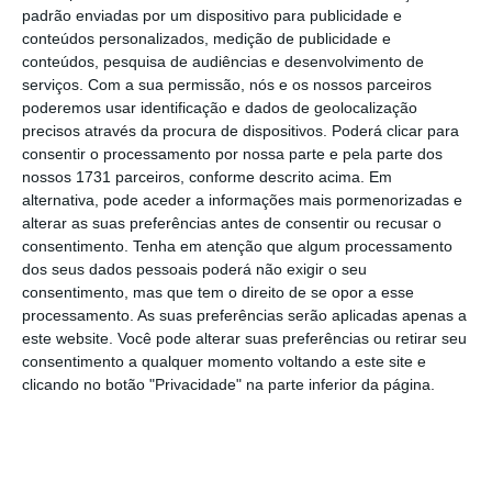
No entanto, deixou claro,
esta é uma proposta
padrão enviadas por um dispositivo para publicidade e
ligeiramente diferente da inicial
, que o
conteúdos personalizados, medição de publicidade e
conteúdos, pesquisa de audiências e desenvolvimento de
ministro do Ambiente e da Ação Climática,
serviços.
Com a sua permissão, nós e os nossos parceiros
Matos Fernandes, apresentou no Parlamento
poderemos usar identificação e dados de geolocalização
e
que implicava impor um teto máximo de 180€
precisos através da procura de dispositivos. Poderá clicar para
consentir o processamento por nossa parte e pela parte dos
por MWH nos mercados grossistas europeus.
nossos 1731 parceiros, conforme descrito acima. Em
alternativa, pode aceder a informações mais pormenorizadas e
Este mecanismo funcionaria para Portugal e
alterar as suas preferências antes de consentir ou recusar o
consentimento.
Espanha, por exemplo, mas seria bastante
Tenha em atenção que algum processamento
dos seus dados pessoais poderá não exigir o seu
prejudicial para os países europeus
consentimento, mas que tem o direito de se opor a esse
altamente dependentes de gás natural.
processamento. As suas preferências serão aplicadas apenas a
este website. Você pode alterar suas preferências ou retirar seu
consentimento a qualquer momento voltando a este site e
O novo mecanismo a ser preparado
“visa
clicando no botão "Privacidade" na parte inferior da página.
fixarmos um teto máximo para o preço
referência do gás para que possamos dessa
forma evitar a contaminação do preço da